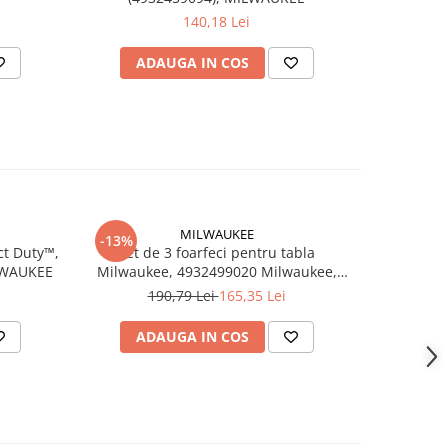
140,18 Lei
ADAUGA IN COS
AD
MILWAUKEE
-13%
ct Duty™,
Set de 3 foarfeci pentru tabla
Marker ro
LWAUKEE
Milwaukee, 4932499020 Milwaukee,
cu vârf 
MILWAUKEE
190,79 Lei
165,35 Lei
ADAUGA IN COS
AD