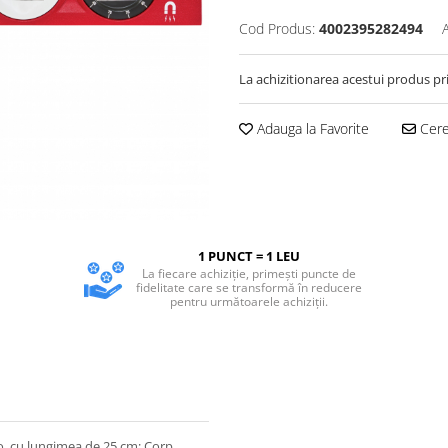
Cod Produs:
4002395282494
La achizitionarea acestui produs pr
Adauga la Favorite
Cere 
1 PUNCT = 1 LEU
La fiecare achiziție, primești puncte de
fidelitate care se transformă în reducere
pentru următoarele achiziții.
do, cu lungimea de 25 cm; Corp