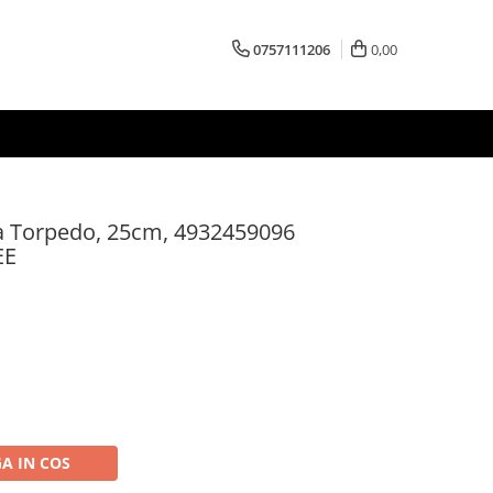
0757111206
0,00
ila Torpedo, 25cm, 4932459096
EE
A IN COS