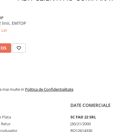
OP
2 linii, EMTOP
 Lei
COS
la mai multe in
Politica de Confidentialitate
DATE COMERCIALE
 Plata
SC FAD 22 SRL
e Retur
J30/21/2000
Produselor
RO12614330