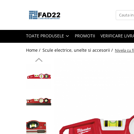
Toate Produsele
Materiale de constructii
TOATE PRODUSELE
PROMOTII
VERIFICARE LIV
Termoizolatii
Vata minerala
Home /
Scule electrice, unelte si accesorii /
Nivela cu 
Polistiren
Accesorii termosistem
Lemn pentru constructii
OSB
Cherestea
Dusumea
Lambriu
Tavan
Accesorii pentru cofraje
Materiale prafoase