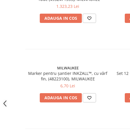
Instrumente de masurat si trasat
1.323,23 Lei
Rigle si echere
ADAUGA IN COS
Nivele
Rulete
Markere
Suruburi, cuie, dibluri si alte
elemente de fixare
Dibluri
Dibluri cu surub
MILWAUKEE
Dibluri cui percutie
Marker pentru șantier INKZALL™, cu vârf
Set 12
fin, (48223100), MILWAUKEE
Dibluri cu carlig
6,70 Lei
Dibluri pentru gips-carton
Dibluri pentru lemn
ADAUGA IN COS
Dibluri pentru termoizolatii
Dibluri rosii SFX
Suruburi
Suruburi pentru gips-carton