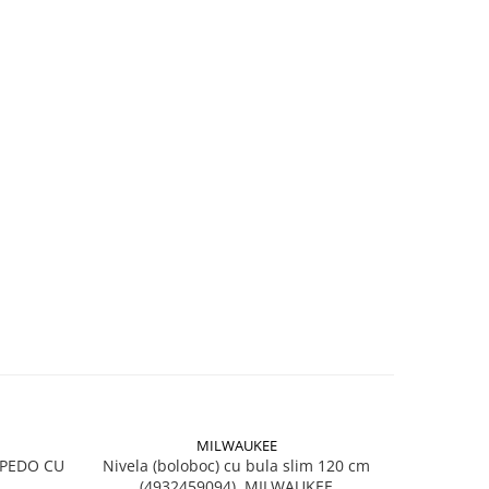
MILWAUKEE
RPEDO CU
Nivela (boloboc) cu bula slim 120 cm
Nivela (
(4932459094), MILWAUKEE
(49