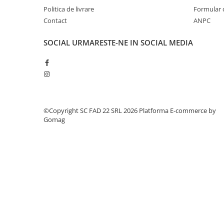
Silicon
Politica de livrare
Formular 
Spuma
Contact
ANPC
Accesorii parchet
SOCIAL
URMARESTE-NE IN SOCIAL MEDIA
Plinta si accesorii
Izolatori parchet
Profile trecere
Benzi adezive
Tencuieli decorative si vopsele
©Copyright SC FAD 22 SRL 2026
Platforma E-commerce by
Vopsele speciale si spray vopsea
Gomag
Chituri pentru rosturi
Unelte si accesorii pentru zidarie si
zugravit
Unelte pentru gresie si faianta
Acoperis
Sindrila bituminoasa si accesorii
Placi ondulate si accesorii
Folii acoperis