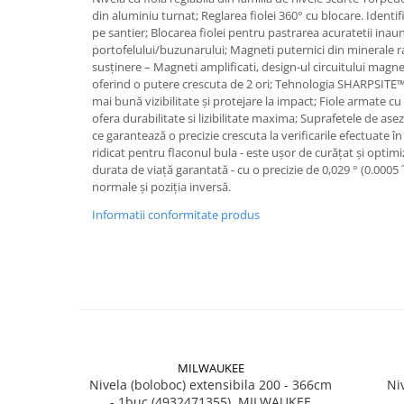
Accesorii electrice
din aluminiu turnat; Reglarea fiolei 360° cu blocare. Identif
Amestecatoare electrice
pe santier; Blocarea fiolei pentru pastrarea acuratetii inaun
portofelului/buzunarului; Magneti puternici din minerale
Scule de mana
susținere – Magneti amplificati, design-ul circuitului magn
Surubelnite, clesti si chei
oferind o putere crescuta de 2 ori; Tehnologia SHARPSITE™ 
mai bună vizibilitate și protejare la impact; Fiole armate cu 
Ciocane si topoare
ofera durabilitate si lizibilitate maxima; Suprafetele de ase
Dalti, spituri, leviere
ce garantează o precizie crescuta la verificarile efectuate în
ridicat pentru flaconul bula - este ușor de curățat și optimi
Cuttere, cutite si foarfece
durata de viață garantată - cu o precizie de 0,029 ° (0.0005 ˝ 
Fierastraie
normale și poziția inversă.
Accesorii si consumabile
Informatii conformitate produs
Accesorii pentru polizare, slefuire
si frezare
Biti
Burghie
Organizatoare
Accesorii unelte
Role abrazive
MILWAUKEE
Nivela (boloboc) extensibila 200 - 366cm
Ni
Unelte electrice speciale
- 1buc (4932471355), MILWAUKEE