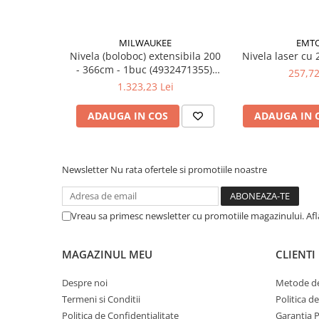
Suruburi pentru lemn
Suruburi autoforante
MILWAUKEE
EMT
Suruburi pentru tabla
Nivela (boloboc) extensibila 200
Nivela laser cu 
Ancore mecanice
- 366cm - 1buc (4932471355),
257,72
MILWAUKEE
1.323,23 Lei
Cuie
Cuie constructii
ADAUGA IN COS
ADAUGA IN 
Finisaje si amenajari interioare
Gips carton, profile si accesorii
Newsletter
Nu rata ofertele si promotiile noastre
Placi gips carton
Profile gips carton
Accesorii gips carton
Vreau sa primesc newsletter cu promotiile magazinului. Af
Benzi gips carton
Accesorii tencuieli
MAGAZINUL MEU
CLIENTI
Silicon, spume si adezivi de montaj
Despre noi
Metode de
Adezivi montaj
Termeni si Conditii
Politica d
Etanse
Politica de Confidentialitate
Garantia 