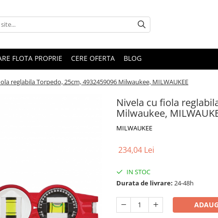
RARE FLOTA PROPRIE
CERE OFERTA
BLOG
fiola reglabila Torpedo, 25cm, 4932459096 Milwaukee, MILWAUKEE
Nivela cu fiola reglab
Milwaukee, MILWAUK
MILWAUKEE
234,04 Lei
IN STOC
Durata de livrare:
24-48h
ADAUG