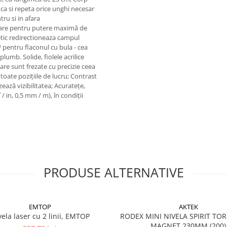
ica si repeta orice unghi necesar
tru si in afara
 rare pentru putere maximă de
etic redirectioneaza campul
pentru flaconul cu bula - cea
plumb. Solide, fiolele acrilice
zare sunt frezate cu precizie ceea
 toate pozițiile de lucru; Contrast
zează vizibilitatea; Acuratețe,
/ in, 0,5 mm / m), în condiții
PRODUSE ALTERNATIVE
EMTOP
AKTEK
vela laser cu 2 linii, EMTOP
RODEX MINI NIVELA SPIRIT TO
MAGNET 230MM (200)