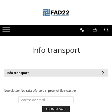
Toate Produsele
Materiale de constructii
Termoizolatii
Vata minerala
Info transport
Polistiren
Accesorii termosistem
Lemn pentru constructii
OSB
Info transport
Cherestea
Dusumea
Lambriu
Newsletter
Nu rata ofertele si promotiile noastre
Tavan
Accesorii pentru cofraje
Materiale prafoase