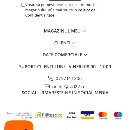
Adezivi
Vreau sa primesc newsletter cu promotiile
magazinului. Afla mai multe in
Politica de
Gleturi
Confidentialitate
Ipsos
Mortare
MAGAZINUL MEU
Tencuieli decorative
Sape de egalizare, sape
CLIENTI
autonivelante si pardoseli
industriale
DATE COMERCIALE
Zidarie
Buiandrugi
SUPORT CLIENTI
LUNI - VINERI 08:00 - 17:00
Caramizi
0757111206
Scule electrice, unelte si accesorii
Scule electrice
online@fad22.ro
SOCIAL
URMARESTE-NE IN SOCIAL MEDIA
Acumulatori
Masini de gaurit si insurubat
Polizoare unghiulare
Ferastraie circulare
Generatoare