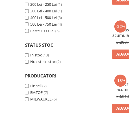
Adezivi
200 Lei - 250 Lei
(1)
Gleturi
300 Lei - 400 Lei
(1)
400 Lei - 500 Lei
(3)
Ipsos
500 Lei - 750 Lei
(4)
Mortare
-32%
Fiera
Peste 1000 Lei
(6)
Tencuieli decorative
acumulat
402C, 49
Sape de egalizare, sape
3.208,
STATUS STOC
autonivelante si pardoseli
industriale
ADAUG
Zidarie
In stoc
(13)
Nu este in stoc
(2)
Buiandrugi
Caramizi
PRODUCATORI
Scule electrice, unelte si accesorii
-15%
Fier
Scule electrice
Einhell
(2)
acumu
EMTOP
(7)
Acumulatori
FSZ100P
5.601,
MILWAUKEE
(6)
Milwa
Masini de gaurit si insurubat
ADAUG
Polizoare unghiulare
Ferastraie circulare
Generatoare