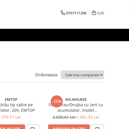
0757111206
0,00
Ordoneaza:
EMTOP
MILWAUKEE
-25%
strău tip sabie pe
Fierastrau/Drujba cu lant cu
lator, 20V, EMTOP
acumulator, model
M18FCHS35-0, 18V, 35cm,
370,71 Lei
2.630,61 Lei
1.961,55 Lei
4933479678 Milwaukee,
MILWAUKEE
GA IN COS
ADAUGA IN COS