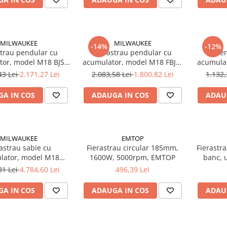
MILWAUKEE
MILWAUKEE
-14%
-12%
strau pendular cu
Fierastrau pendular cu
Fie
or, model M18 BJS-
acumulator, model M18 FBJS-
acumula
33451389 Milwaukee,
0X, 4933464799 Milwaukee,
0, 493
43 Lei
2.171,27 Lei
2.083,58 Lei
1.800,82 Lei
1.132,
MILWAUKEE
MILWAUKEE
A IN COS
ADAUGA IN COS
ADAU
MILWAUKEE
EMTOP
astrau sabie cu
Fierastrau circular 185mm,
Fierastra
lator, model M18
1600W, 5000rpm, EMTOP
banc, u
-502P, 4933498242
1400W
81 Lei
4.784,60 Lei
496,39 Lei
ukee, MILWAUKEE
A IN COS
ADAUGA IN COS
ADAU