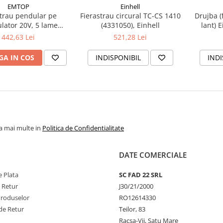
EMTOP
Einhell
strau pendular pe
Fierastrau circural TC-CS 1410
Drujba (
lator 20V, 5 lame
(4331050), Einhell
lant) 
cluse, EMTOP
putere 2
442,63 Lei
521,28 Lei
lungime 
taiere, 
A IN COS
INDISPONIBIL
INDI
45
la mai multe in
Politica de Confidentialitate
DATE COMERCIALE
 Plata
SC FAD 22 SRL
e Retur
J30/21/2000
Produselor
RO12614330
de Retur
Teilor, 83
Racsa-Vii, Satu Mare