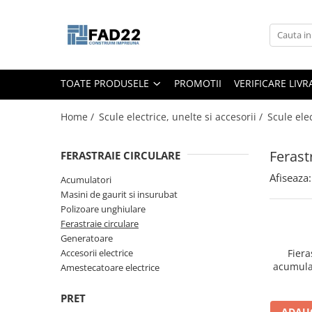
Toate Produsele
Materiale de constructii
TOATE PRODUSELE
PROMOTII
VERIFICARE LIV
Termoizolatii
Vata minerala
Home /
Scule electrice, unelte si accesorii /
Scule ele
Polistiren
Accesorii termosistem
Ferast
FERASTRAIE CIRCULARE
Lemn pentru constructii
Afiseaza:
Acumulatori
OSB
Masini de gaurit si insurubat
Cherestea
Polizoare unghiulare
Ferastraie circulare
Dusumea
Generatoare
Lambriu
Accesorii electrice
Fiera
Tavan
acumulat
Amestecatoare electrice
Accesorii pentru cofraje
PRET
Materiale prafoase
ADAUG