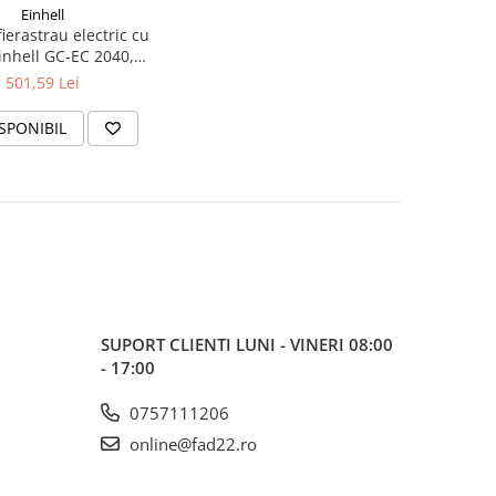
Einhell
fierastrau electric cu
Einhell GC-EC 2040,
000 W, 220 V, 40 cm
501,59 Lei
lama, 15.5 m/s viteza
lama si lant Oregon,
SPONIBIL
01230, Einhell
SUPORT CLIENTI
LUNI - VINERI 08:00
- 17:00
0757111206
online@fad22.ro