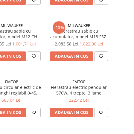
MILWAUKEE
MILWAUKEE
-13%
rastrau sabie cu
Fierastrau sabie cu
tor, model M12 CHZ-
acumulator, model M18 FSZ-
3446960 Milwaukee,
0X, 4933478293 Milwaukee,
35 Lei
1.001,71 Lei
2.083,58 Lei
1.822,00 Lei
MILWAUKEE
MILWAUKEE
GA IN COS
ADAUGA IN COS
EMTOP
EMTOP
u circular electric de
Fierastrau electric pendular
nghi reglabil 0-45,
570W, 4 trepte, 3 lame
, 5000rpm, EMTOP
fierastrau, EMTOP
663,04 Lei
222,42 Lei
GA IN COS
ADAUGA IN COS