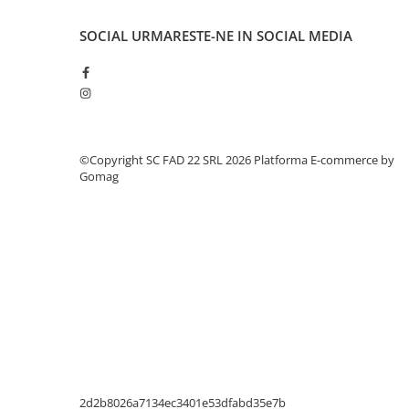
Instrumente de masurat si trasat
SOCIAL
URMARESTE-NE IN SOCIAL MEDIA
Rigle si echere
Nivele
Rulete
Markere
Suruburi, cuie, dibluri si alte
elemente de fixare
©Copyright SC FAD 22 SRL 2026
Platforma E-commerce by
Gomag
Dibluri
Dibluri cu surub
Dibluri cui percutie
Dibluri cu carlig
Dibluri pentru gips-carton
Dibluri pentru lemn
Dibluri pentru termoizolatii
Dibluri rosii SFX
Suruburi
Suruburi pentru gips-carton
2d2b8026a7134ec3401e53dfabd35e7b