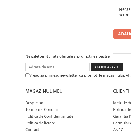
Accesorii electrice
Fiera
Amestecatoare electrice
acumu
Scule de mana
in
Surubelnite, clesti si chei
ADAUG
Ciocane si topoare
Dalti, spituri, leviere
Cuttere, cutite si foarfece
Newsletter
Nu rata ofertele si promotiile noastre
Fierastraie
Accesorii si consumabile
Accesorii pentru polizare, slefuire
Vreau sa primesc newsletter cu promotiile magazinului. Af
si frezare
Biti
MAGAZINUL MEU
CLIENTI
Burghie
Despre noi
Metode de
Organizatoare
Termeni si Conditii
Politica d
Accesorii unelte
Politica de Confidentialitate
Garantia 
Role abrazive
Politica de livrare
Formular 
Unelte electrice speciale
Contact
ANPC