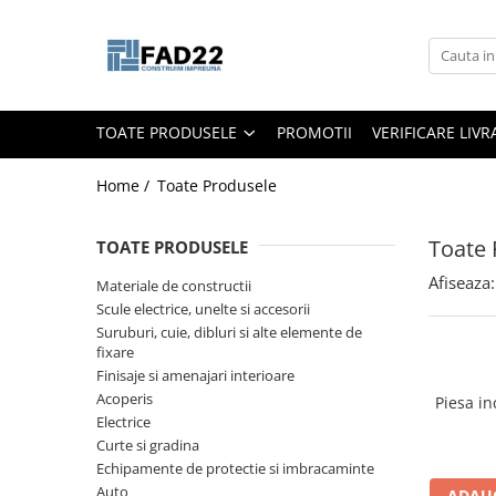
Toate Produsele
Materiale de constructii
TOATE PRODUSELE
PROMOTII
VERIFICARE LIV
Termoizolatii
Vata minerala
Home /
Toate Produsele
Polistiren
Accesorii termosistem
Toate 
TOATE PRODUSELE
Lemn pentru constructii
Afiseaza:
Materiale de constructii
OSB
Scule electrice, unelte si accesorii
Cherestea
Suruburi, cuie, dibluri si alte elemente de
fixare
Dusumea
Finisaje si amenajari interioare
Lambriu
Acoperis
Piesa in
Tavan
Electrice
Curte si gradina
Accesorii pentru cofraje
Echipamente de protectie si imbracaminte
Materiale prafoase
Auto
ADAUG