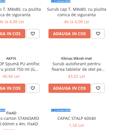
 T, M8x80, cu piulita
Surub cap T, M8x80, cu piulita
ica de siguranta
conica de siguranta
de la 4,08 Lei
de la 4,08 Lei
GA IN COS
ADAUGA IN COS
AKFIX
Klimas Wkret-met
0P Spumă PU antifoc
Surub autoforant pentru
ru pistol 750 ml (GW
fixarea tablelor de otel pe
850 g)
suport de lemn, 4,8x35mm,
40,66 Lei
43,02 Lei
RAL7016 - WFD-48035-7016,
Klimas Wkret-met
GA IN COS
ADAUGA IN COS
FixAD
ips-carton STANDARD
CAPAC STALP 60X40
0.60mm x 4m, FixAD
1,50 Lei