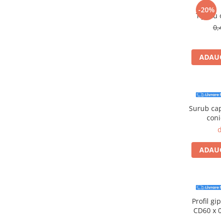
Accesorii electrice
-20%
Tija cu
Amestecatoare electrice
0,
Scule de mana
Surubelnite, clesti si chei
ADAUG
Ciocane si topoare
Dalti, spituri, leviere
Cuttere, cutite si foarfece
Fierastraie
Surub cap
Accesorii si consumabile
coni
Accesorii pentru polizare, slefuire
d
si frezare
Biti
ADAUG
Burghie
Organizatoare
Accesorii unelte
Role abrazive
Profil g
CD60 x 
Unelte electrice speciale