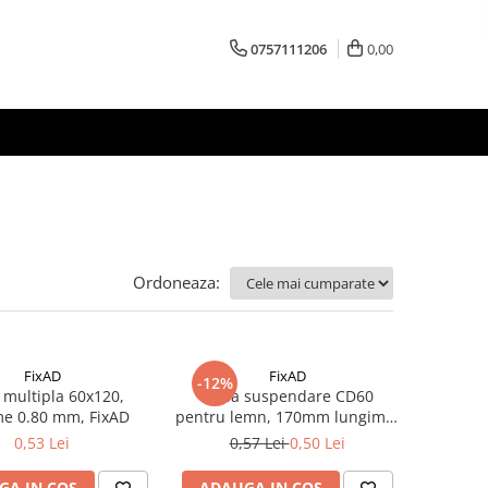
0757111206
0,00
Ordoneaza:
FixAD
FixAD
-12%
 multipla 60x120,
Piesa suspendare CD60
me 0.80 mm, FixAD
pentru lemn, 170mm lungime,
FixAD
0,53 Lei
0,57 Lei
0,50 Lei
GA IN COS
ADAUGA IN COS