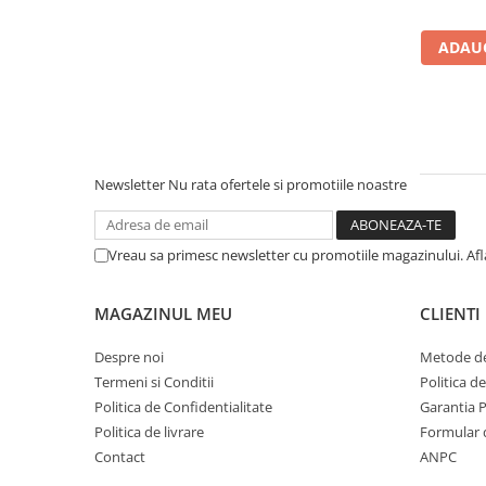
Instrumente de masurat si trasat
ADAUG
Rigle si echere
Nivele
Rulete
Markere
Suruburi, cuie, dibluri si alte
elemente de fixare
Newsletter
Nu rata ofertele si promotiile noastre
Dibluri
Dibluri cu surub
Vreau sa primesc newsletter cu promotiile magazinului. Af
Dibluri cui percutie
Dibluri cu carlig
MAGAZINUL MEU
CLIENTI
Dibluri pentru gips-carton
Dibluri pentru lemn
Despre noi
Metode de
Termeni si Conditii
Politica d
Dibluri pentru termoizolatii
Politica de Confidentialitate
Garantia 
Dibluri rosii SFX
Politica de livrare
Formular 
Suruburi
Contact
ANPC
Suruburi pentru gips-carton