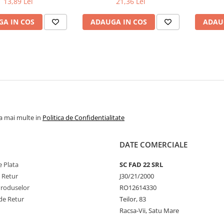
13,89 Lei
21,36 Lei
A IN COS
ADAUGA IN COS
ADAU
la mai multe in
Politica de Confidentialitate
DATE COMERCIALE
 Plata
SC FAD 22 SRL
e Retur
J30/21/2000
Produselor
RO12614330
de Retur
Teilor, 83
Racsa-Vii, Satu Mare