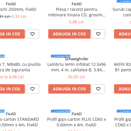
FixAD
FixAD
 ochi 250mm, FixAD
Piesa / racord pentru
Surub cap
imbinare liniara CD, grosime
con
41 Lei
0,33 Lei
0.50mm - 50 bucati/cutie
0,88 Lei
A IN COS
ADAUGA IN COS
ADAU
Schweighofer
 T, M8x80, cu piulita
Lambriu lemn infoliat 12.5x96
AKFIX 82
ca de siguranta
mm, 4 m, calitatea B, 3.84
B1 pent
mp/pachet, Schweighofer
e la 4,08 Lei
36,05 Lei
A IN COS
ADAUGA IN COS
ADAU
FixAD
FixAD
ips-carton STANDARD
Profil gips-carton PLUS CD60 x
Profil g
0.50mm x 4m, FixAD
0.60mm x 4m, FixAD
CD60 x 