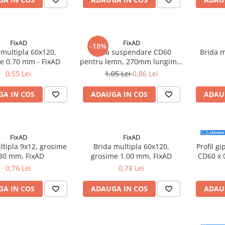
FixAD
FixAD
-18%
 multipla 60x120,
Piesa suspendare CD60
Brida 
e 0.70 mm - FixAD
pentru lemn, 270mm lungime,
FixAD
0,55 Lei
1,05 Lei
0,86 Lei
A IN COS
ADAUGA IN COS
ADAU
FixAD
FixAD
ltipla 9x12, grosime
Brida multipla 60x120,
Profil g
80 mm, FixAD
grosime 1.00 mm, FixAD
CD60 x 
0,76 Lei
0,78 Lei
A IN COS
ADAUGA IN COS
ADAU