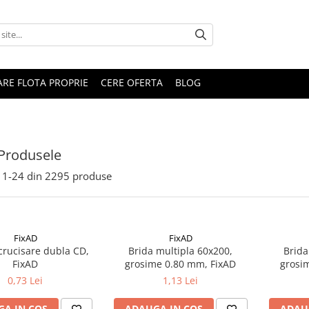
RARE FLOTA PROPRIE
CERE OFERTA
BLOG
Produsele
1-
24
din
2295
produse
FixAD
FixAD
crucisare dubla CD,
Brida multipla 60x200,
Brida
FixAD
grosime 0.80 mm, FixAD
grosi
0,73 Lei
1,13 Lei
A IN COS
ADAUGA IN COS
ADAU