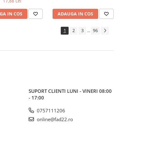
17,88 Lei
GA IN COS
ADAUGA IN COS
1
2
3
96
...
SUPORT CLIENTI
LUNI - VINERI 08:00
- 17:00
0757111206
online@fad22.ro