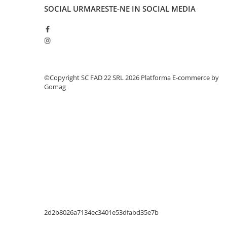
Suruburi pentru lemn
SOCIAL
URMARESTE-NE IN SOCIAL MEDIA
Suruburi autoforante
Suruburi pentru tabla
Ancore mecanice
Cuie
©Copyright SC FAD 22 SRL 2026
Platforma E-commerce by
Cuie constructii
Gomag
Finisaje si amenajari interioare
Gips carton, profile si accesorii
Placi gips carton
Profile gips carton
Accesorii gips carton
Benzi gips carton
Accesorii tencuieli
Silicon, spume si adezivi de montaj
Adezivi montaj
2d2b8026a7134ec3401e53dfabd35e7b
Etanse