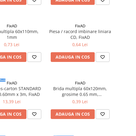
FixAD
FixAD
multipla 60x110mm,
Piesa / racord imbinare liniara
1mm
CD, FixAD
0,73 Lei
0,64 Lei
GA IN COS
ADAUGA IN COS
FixAD
FixAD
ips-carton STANDARD
Brida multipla 60x120mm,
0.60mm x 3m, FixAD
grosime 0.65 mm,
100buc/cutie - FixAD
13,39 Lei
0,39 Lei
GA IN COS
ADAUGA IN COS