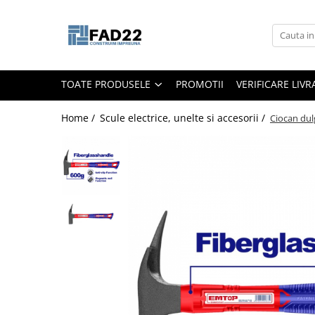
Toate Produsele
Materiale de constructii
TOATE PRODUSELE
PROMOTII
VERIFICARE LIV
Termoizolatii
Vata minerala
Home /
Scule electrice, unelte si accesorii /
Ciocan dul
Polistiren
Accesorii termosistem
Lemn pentru constructii
OSB
Cherestea
Dusumea
Lambriu
Tavan
Accesorii pentru cofraje
Materiale prafoase