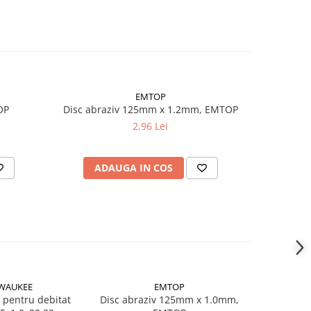
EMTOP
OP
Disc abraziv 125mm x 1.2mm, EMTOP
Disc abr
2,96 Lei
ADAUGA IN COS
AD
WAUKEE
EMTOP
 pentru debitat
Disc abraziv 125mm x 1.0mm,
RODEX DI