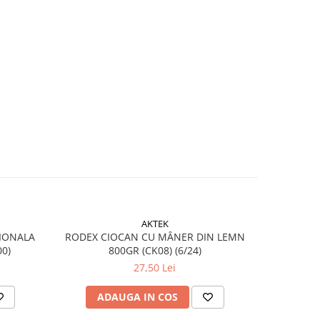
AKTEK
IONALA
RODEX CIOCAN CU MÂNER DIN LEMN
Ciocan 
0)
800GR (CK08) (6/24)
27,50 Lei
ADAUGA IN COS
AD