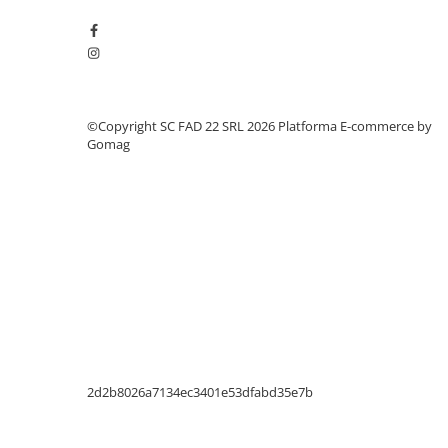
Silicon
Spuma
Accesorii parchet
Plinta si accesorii
Izolatori parchet
©Copyright SC FAD 22 SRL 2026
Platforma E-commerce by
Profile trecere
Gomag
Benzi adezive
Tencuieli decorative si vopsele
Vopsele speciale si spray vopsea
Chituri pentru rosturi
Unelte si accesorii pentru zidarie si
zugravit
Unelte pentru gresie si faianta
Acoperis
Sindrila bituminoasa si accesorii
2d2b8026a7134ec3401e53dfabd35e7b
Placi ondulate si accesorii
Folii acoperis