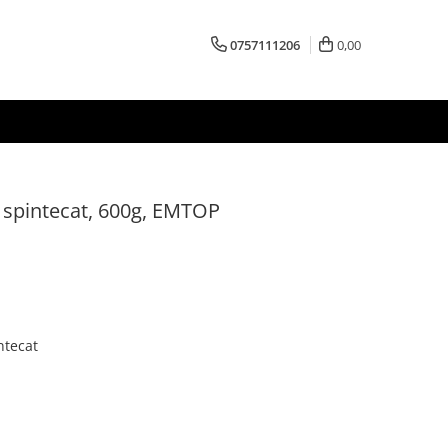
0757111206
0,00
f spintecat, 600g, EMTOP
ntecat