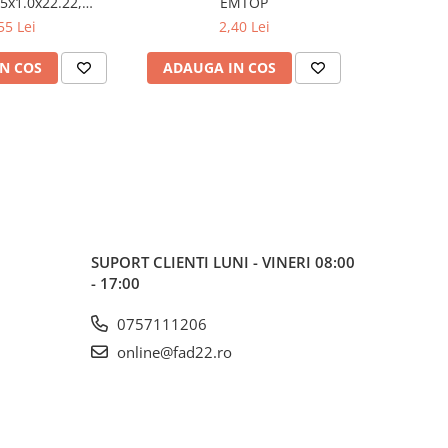
5x1.0x22.22,
EMTOP
125MM*1.
8), MILWAUKEE
55 Lei
2,40 Lei
N COS
ADAUGA IN COS
ADAUG
SUPORT CLIENTI
LUNI - VINERI 08:00
- 17:00
0757111206
online@fad22.ro