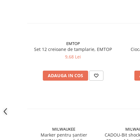
Instrumente de masurat si trasat
Rigle si echere
Nivele
Rulete
Markere
EMTOP
Suruburi, cuie, dibluri si alte
Set 12 creioane de tamplarie, EMTOP
Cioc
elemente de fixare
9,68 Lei
Dibluri
Dibluri cu surub
ADAUGA IN COS
Dibluri cui percutie
Dibluri cu carlig
Dibluri pentru gips-carton
Dibluri pentru lemn
Dibluri pentru termoizolatii
Dibluri rosii SFX
Suruburi
MILWAUKEE
MILWA
Marker pentru șantier
CADOU-Bit shoc
Suruburi pentru gips-carton