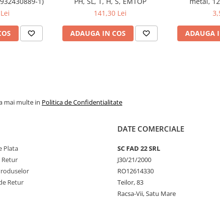
4932430889-1)
PH, SL, T, H, S, EMTOP
metal, 12
(493247957
Lei
141,30 Lei
3,
COS
ADAUGA IN COS
ADAUGA I
la mai multe in
Politica de Confidentialitate
DATE COMERCIALE
 Plata
SC FAD 22 SRL
e Retur
J30/21/2000
Produselor
RO12614330
de Retur
Teilor, 83
Racsa-Vii, Satu Mare