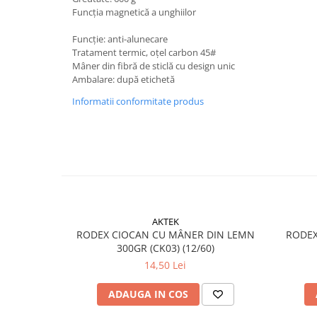
Accesorii electrice
Funcția magnetică a unghiilor
Amestecatoare electrice
Funcție: anti-alunecare
Scule de mana
Tratament termic, oțel carbon 45#
Surubelnite, clesti si chei
Mâner din fibră de sticlă cu design unic
Ambalare: după etichetă
Ciocane si topoare
Informatii conformitate produs
Dalti, spituri, leviere
Cuttere, cutite si foarfece
Fierastraie
Accesorii si consumabile
Accesorii pentru polizare, slefuire
si frezare
Biti
AKTEK
Burghie
RODEX CIOCAN CU MÂNER DIN LEMN
RODEX
300GR (CK03) (12/60)
Organizatoare
14,50 Lei
Accesorii unelte
Role abrazive
ADAUGA IN COS
Unelte electrice speciale