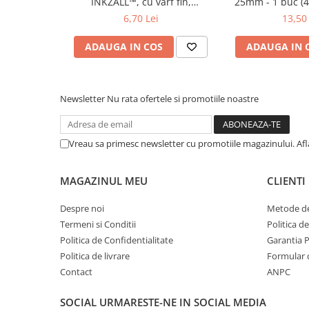
INKZALL™, cu vârf fin,
25mm - 1 buc (
Suruburi pentru lemn
(48223100), MILWAUKEE
6,70 Lei
13,50 
Suruburi autoforante
ADAUGA IN COS
ADAUGA IN 
Suruburi pentru tabla
Ancore mecanice
Cuie
Newsletter
Nu rata ofertele si promotiile noastre
Cuie constructii
Finisaje si amenajari interioare
Gips carton, profile si accesorii
Vreau sa primesc newsletter cu promotiile magazinului. Af
Placi gips carton
MAGAZINUL MEU
CLIENTI
Profile gips carton
Accesorii gips carton
Despre noi
Metode de
Benzi gips carton
Termeni si Conditii
Politica d
Accesorii tencuieli
Politica de Confidentialitate
Garantia 
Silicon, spume si adezivi de montaj
Politica de livrare
Formular 
Contact
ANPC
Adezivi montaj
Etanse
SOCIAL
URMARESTE-NE IN SOCIAL MEDIA