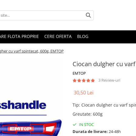
RARE FLOTA PROPRIE
CERE OFERTA
BLOG
gher cu varf spintecat, 600g, EMTOP
Ciocan dulgher cu var
EMTOP
3 Review-uri
30,50 Lei
Tip
:
Ciocan dulgher cu varf spi
Greutate
:
600g
IN STOC
Durata de livrare:
24-48h