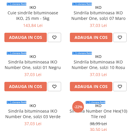
Scari aluminiu / otel
Gleturi
Izolatori parchet
Accesorii si consumabile
IKO
IKO
Ipsos
Cuie
Profile trecere
Solutii curatare
Cuie sindrile bituminoase
Sindrila bituminoasa IKO
Mortare
Accesorii pentru polizare, slefuire
Benzi adezive
Cuie constructii
IKO, 25 mm - 5kg
Number One, solzi 07 Maro
si frezare
Tencuieli decorative
Tencuieli decorative si vopsele
143,84 Lei
37,03 Lei
Biti
Sape de egalizare, sape
Vopsele speciale si spray vopsea
autonivelante si pardoseli
Burghie
ADAUGA IN COS
ADAUGA IN COS
Chituri pentru rosturi
industriale
Zidarie
Organizatoare
Unelte si accesorii pentru zidarie si
Accesorii unelte
Buiandrugi
zugravit
IKO
IKO
Role abrazive
Caramizi
Sindrila bituminoasa IKO
Sindrila bituminoasa IKO
Unelte pentru gresie si faianta
Unelte electrice speciale
Number One, solzi 01 Negru
Number One, solzi 10 Rosu
37,03 Lei
37,03 Lei
Instrumente de masurat si trasat
Rigle si echere
ADAUGA IN COS
ADAUGA IN COS
Nivele
Rulete
IKO
IKO
-22%
Markere
Sindrila bituminoasa IKO
Sindrila Number One Hex(10)
Number One, solzi 03 Verde
Tile red
37,03 Lei
38,99 Lei
30,50 Lei