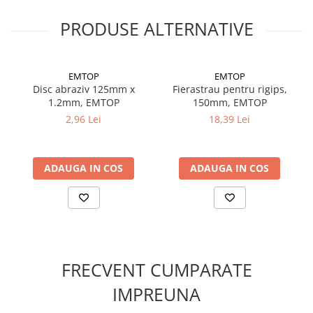
Suruburi pentru lemn
PRODUSE ALTERNATIVE
Suruburi autoforante
Suruburi pentru tabla
Ancore mecanice
EMTOP
EMTOP
Cuie
Disc abraziv 125mm x
Fierastrau pentru rigips,
1.2mm, EMTOP
150mm, EMTOP
Cuie constructii
2,96 Lei
18,39 Lei
Finisaje si amenajari interioare
Gips carton, profile si accesorii
Placi gips carton
ADAUGA IN COS
ADAUGA IN COS
Profile gips carton
Accesorii gips carton
Benzi gips carton
Accesorii tencuieli
Silicon, spume si adezivi de montaj
FRECVENT CUMPARATE
Adezivi montaj
IMPREUNA
Etanse