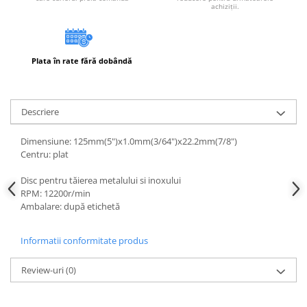
achiziții.
Instrumente de masurat si trasat
Rigle si echere
Nivele
Plata în rate fără dobândă
Rulete
Markere
Suruburi, cuie, dibluri si alte
Descriere
elemente de fixare
Dibluri
Dimensiune: 125mm(5")x1.0mm(3/64")x22.2mm(7/8")
Dibluri cu surub
Centru: plat
Dibluri cui percutie
Disc pentru tăierea metalului si inoxului
Dibluri cu carlig
RPM: 12200r/min
Ambalare: după etichetă
Dibluri pentru gips-carton
Dibluri pentru lemn
Informatii conformitate produs
Dibluri pentru termoizolatii
Dibluri rosii SFX
Review-uri
(0)
Suruburi
Suruburi pentru gips-carton