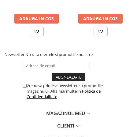
Electrice
Prelungitoare si derulatoare
ADAUGA IN COS
ADAUGA IN COS
Prize, intrerupatoare si stechere
Intrerupatoare
Prize
Stechere
Newsletter
Nu rata ofertele si promotiile noastre
Banda izolatoare
Cablu si tubulatura
Corpuri si surse de iluminat
Vreau sa primesc newsletter cu promotiile
Becuri si tuburi LED
magazinului. Afla mai multe in
Politica de
Curte si gradina
Confidentialitate
Garduri metalice
Plasa gard
MAGAZINUL MEU
Stalpi gard
CLIENTI
Panouri gard
Utilaje pentru gradina