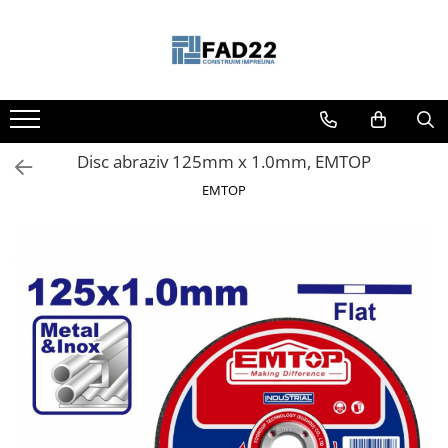
Toate Produsele
Materiale de constructii
Termoizolatii
Disc abraziv 125mm x 1.0mm, EMTOP
Vata minerala
Polistiren
EMTOP
Accesorii termosistem
Lemn pentru constructii
OSB
Cherestea
Dusumea
Lambriu
Tavan
Accesorii pentru cofraje
Materiale prafoase