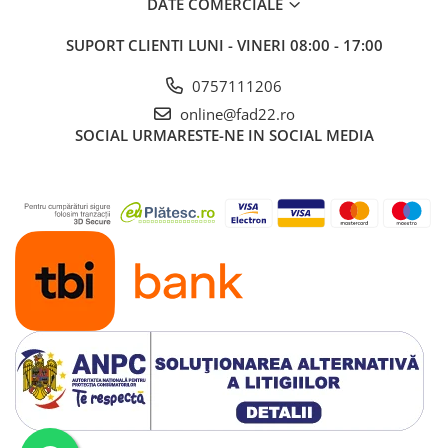
DATE COMERCIALE
Aparate de spalat cu presiune
SUPORT CLIENTI
LUNI - VINERI 08:00 - 17:00
Aspiratoar, suflante si
pulverizatoare
0757111206
Masini de tuns iarba, trimmere si
online@fad22.ro
accesorii
SOCIAL
URMARESTE-NE IN SOCIAL MEDIA
Furtunuri si conectori
Accesorii si unelte pentru gradina
Pompe apa
Scari aluminiu / otel
Solutii curatare
Echipamente de protectie si
imbracaminte
Incaltaminte
Accesorii echipament
Imbracaminte
Manusi