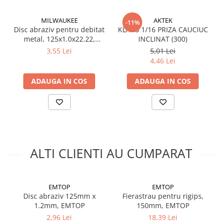
Silicon
Spuma
MILWAUKEE
AKTEK
-11%
Accesorii parchet
Disc abraziv pentru debitat
KLAUS 1/16 PRIZA CAUCIUC
metal, 125x1.0x22.22,
INCLINAT (300)
Plinta si accesorii
(4932479578), MILWAUKEE
3,55 Lei
5,01 Lei
Izolatori parchet
4,46 Lei
Profile trecere
ADAUGA IN COS
ADAUGA IN COS
Benzi adezive
Tencuieli decorative si vopsele
Vopsele speciale si spray vopsea
Chituri pentru rosturi
Unelte si accesorii pentru zidarie si
zugravit
ALTI CLIENTI AU CUMPARAT
Unelte pentru gresie si faianta
Acoperis
EMTOP
EMTOP
Sindrila bituminoasa si accesorii
Disc abraziv 125mm x
Fierastrau pentru rigips,
Placi ondulate si accesorii
1.2mm, EMTOP
150mm, EMTOP
2,96 Lei
18,39 Lei
Folii acoperis