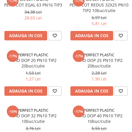
-17%
-17%
PEHD COT EGAL 63 PN16 TIP3
Suruburi pentru lemn
PEHD COT REDUS 32X25 PN10
TIP2 10buc/cutie
34,38 Lei
Suruburi autoforante
6,97 Lei
28,65 Lei
Suruburi pentru tabla
5,81 Lei
Ancore mecanice
ADAUGA IN COS
ADAUGA IN COS
Cuie
Cuie constructii
Finisaje si amenajari interioare
PERFECT PLASTIC
PERFECT PLASTIC
-17%
-17%
PEHD DOP 20 PN10 TIP2
PEHD DOP 25 PN10 TIP2
Gips carton, profile si accesorii
20buc/cutie
20buc/cutie
Placi gips carton
1,53 Lei
2,28 Lei
Profile gips carton
1,27 Lei
1,90 Lei
Accesorii gips carton
ADAUGA IN COS
ADAUGA IN COS
Benzi gips carton
Accesorii tencuieli
Silicon, spume si adezivi de montaj
PERFECT PLASTIC
PERFECT PLASTIC
-16%
-17%
PEHD DOP 32 PN10 TIP2
PEHD DOP 40 PN10 TIP2
Adezivi montaj
10buc/cutie
10buc/cutie
Etanse
3,76 Lei
5,55 Lei