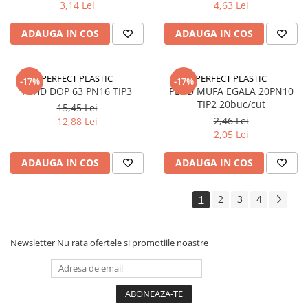
Silicon
3,14 Lei
4,63 Lei
Spuma
ADAUGA IN COS
ADAUGA IN COS
Accesorii parchet
Plinta si accesorii
Izolatori parchet
PERFECT PLASTIC
PERFECT PLASTIC
-17%
-17%
PEHD DOP 63 PN16 TIP3
PEHD MUFA EGALA 20PN10
Profile trecere
TIP2 20buc/cut
15,45 Lei
Benzi adezive
2,46 Lei
12,88 Lei
2,05 Lei
Tencuieli decorative si vopsele
Vopsele speciale si spray vopsea
ADAUGA IN COS
ADAUGA IN COS
Chituri pentru rosturi
Unelte si accesorii pentru zidarie si
1
2
3
4
zugravit
Unelte pentru gresie si faianta
Newsletter
Nu rata ofertele si promotiile noastre
Acoperis
Sindrila bituminoasa si accesorii
Placi ondulate si accesorii
Folii acoperis