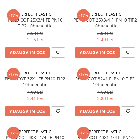
Adezivi
Gleturi
PERFECT PLASTIC
PERFECT PLASTIC
-17%
-17%
PEHD COT 25X3/4 FE PN10
PEHD COT 25X3/4 FI PN10 TIP2
Ipsos
TIP2 10buc/cutie
10buc/cutie
Mortare
2,58 Lei
3,00 Lei
Tencuieli decorative
2,15 Lei
2,49 Lei
Sape de egalizare, sape
autonivelante si pardoseli
ADAUGA IN COS
ADAUGA IN COS
industriale
Zidarie
Buiandrugi
PERFECT PLASTIC
PERFECT PLASTIC
-17%
-17%
Caramizi
PEHD COT 32X1 FE PN10 TIP2
PEHD COT 32X1 FI PN10 TIP2
10buc/cutie
10buc/cutie
Scule electrice, unelte si accesorii
4,09 Lei
4,60 Lei
Scule electrice
3,41 Lei
3,83 Lei
Acumulatori
Masini de gaurit si insurubat
ADAUGA IN COS
ADAUGA IN COS
Polizoare unghiulare
Ferastraie circulare
PERFECT PLASTIC
PERFECT PLASTIC
-17%
-17%
Generatoare
PEHD COT 40X1 1/4 FE PN10
PEHD COT 40X1 1/4 FI PN10