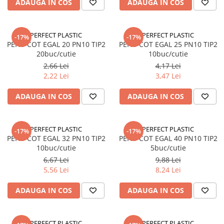
ADAUGA IN COS
ADAUGA IN COS
Instrumente de masurat si trasat
Rigle si echere
Nivele
PERFECT PLASTIC
PERFECT PLASTIC
-17%
-17%
PEHD COT EGAL 20 PN10 TIP2
PEHD COT EGAL 25 PN10 TIP2
Rulete
20buc/cutie
10buc/cutie
Markere
2,66 Lei
4,17 Lei
Suruburi, cuie, dibluri si alte
2,22 Lei
3,47 Lei
elemente de fixare
ADAUGA IN COS
ADAUGA IN COS
Dibluri
Dibluri cu surub
Dibluri cui percutie
PERFECT PLASTIC
PERFECT PLASTIC
-17%
-17%
PEHD COT EGAL 32 PN10 TIP2
PEHD COT EGAL 40 PN10 TIP2
Dibluri cu carlig
10buc/cutie
5buc/cutie
Dibluri pentru gips-carton
6,67 Lei
9,88 Lei
Dibluri pentru lemn
5,56 Lei
8,24 Lei
Dibluri pentru termoizolatii
ADAUGA IN COS
ADAUGA IN COS
Dibluri rosii SFX
Suruburi
Suruburi pentru gips-carton
PERFECT PLASTIC
PERFECT PLASTIC