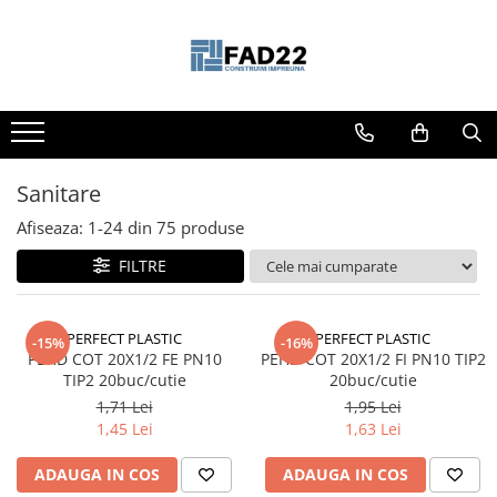
Toate Produsele
Materiale de constructii
Termoizolatii
Vata minerala
Sanitare
Polistiren
Afiseaza:
1-
24
din
75
produse
Accesorii termosistem
FILTRE
Lemn pentru constructii
OSB
Cherestea
PERFECT PLASTIC
PERFECT PLASTIC
-15%
-16%
PEHD COT 20X1/2 FE PN10
PEHD COT 20X1/2 FI PN10 TIP2
Dusumea
TIP2 20buc/cutie
20buc/cutie
Lambriu
1,71 Lei
1,95 Lei
Tavan
1,45 Lei
1,63 Lei
Accesorii pentru cofraje
ADAUGA IN COS
ADAUGA IN COS
Materiale prafoase