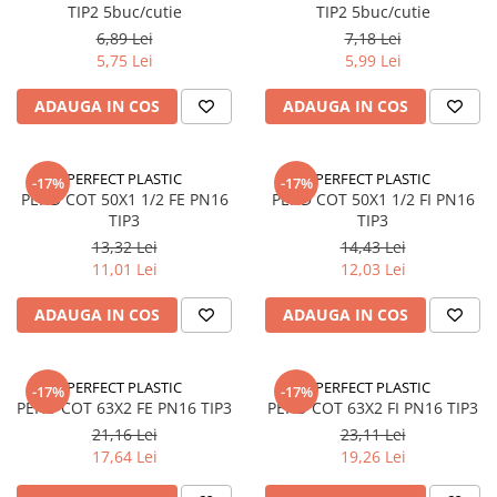
Accesorii electrice
TIP2 5buc/cutie
TIP2 5buc/cutie
6,89 Lei
7,18 Lei
Amestecatoare electrice
5,75 Lei
5,99 Lei
Scule de mana
Surubelnite, clesti si chei
ADAUGA IN COS
ADAUGA IN COS
Ciocane si topoare
Dalti, spituri, leviere
PERFECT PLASTIC
PERFECT PLASTIC
-17%
-17%
Cuttere, cutite si foarfece
PEHD COT 50X1 1/2 FE PN16
PEHD COT 50X1 1/2 FI PN16
Fierastraie
TIP3
TIP3
13,32 Lei
14,43 Lei
Accesorii si consumabile
11,01 Lei
12,03 Lei
Accesorii pentru polizare, slefuire
si frezare
ADAUGA IN COS
ADAUGA IN COS
Biti
Burghie
PERFECT PLASTIC
PERFECT PLASTIC
Organizatoare
-17%
-17%
PEHD COT 63X2 FE PN16 TIP3
PEHD COT 63X2 FI PN16 TIP3
Accesorii unelte
21,16 Lei
23,11 Lei
Role abrazive
17,64 Lei
19,26 Lei
Unelte electrice speciale