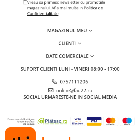
Vreau sa primesc newsletter cu promotiile
magazinului. Afla mai multe in
Politica de
Electrice
Confidentialitate
Prelungitoare si derulatoare
Prize, intrerupatoare si stechere
MAGAZINUL MEU
Intrerupatoare
CLIENTI
Prize
Stechere
DATE COMERCIALE
Banda izolatoare
SUPORT CLIENTI
LUNI - VINERI 08:00 - 17:00
Cablu si tubulatura
Corpuri si surse de iluminat
0757111206
Becuri si tuburi LED
online@fad22.ro
SOCIAL
URMARESTE-NE IN SOCIAL MEDIA
Curte si gradina
Garduri metalice
Plasa gard
Stalpi gard
Panouri gard
Utilaje pentru gradina