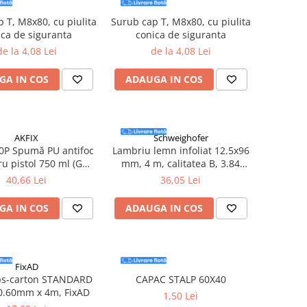
 T, M8x80, cu piulita
Surub cap T, M8x80, cu piulita
ica de siguranta
conica de siguranta
de la 4,08 Lei
de la 4,08 Lei
GA IN COS
ADAUGA IN COS
AKFIX
Schweighofer
0P Spumă PU antifoc
Lambriu lemn infoliat 12.5x96
ru pistol 750 ml (GW
mm, 4 m, calitatea B, 3.84
850 g)
mp/pachet, Schweighofer
40,66 Lei
36,05 Lei
GA IN COS
ADAUGA IN COS
FixAD
ips-carton STANDARD
CAPAC STALP 60X40
0.60mm x 4m, FixAD
1,50 Lei