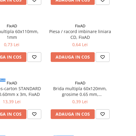
FixAD
FixAD
multipla 60x110mm,
Piesa / racord imbinare liniara
1mm
CD, FixAD
0,73 Lei
0,64 Lei
GA IN COS
ADAUGA IN COS
FixAD
FixAD
ips-carton STANDARD
Brida multipla 60x120mm,
0.60mm x 3m, FixAD
grosime 0.65 mm,
100buc/cutie - FixAD
13,39 Lei
0,39 Lei
GA IN COS
ADAUGA IN COS