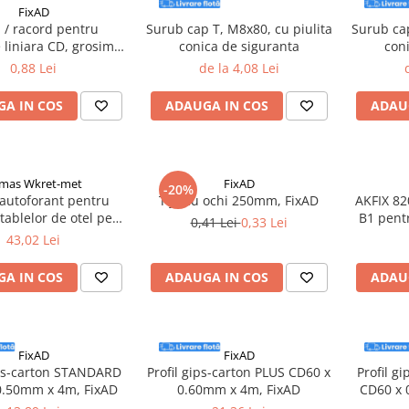
FixAD
 / racord pentru
Surub cap T, M8x80, cu piulita
Surub cap
 liniara CD, grosime
conica de siguranta
con
 - 50 bucati/cutie
0,88 Lei
de la 4,08 Lei
A IN COS
ADAUGA IN COS
ADAU
imas Wkret-met
FixAD
-20%
autoforant pentru
Tija cu ochi 250mm, FixAD
AKFIX 82
 tablelor de otel pe
B1 pent
0,41 Lei
0,33 Lei
de lemn, 4,8x35mm,
43,02 Lei
 - WFD-48035-7016,
mas Wkret-met
A IN COS
ADAUGA IN COS
ADAU
FixAD
FixAD
ips-carton STANDARD
Profil gips-carton PLUS CD60 x
Profil g
0.50mm x 4m, FixAD
0.60mm x 4m, FixAD
CD60 x 