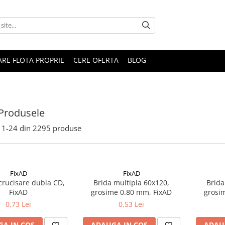
RARE FLOTA PROPRIE
CERE OFERTA
BLOG
Produsele
1-
24
din
2295
produse
FixAD
FixAD
crucisare dubla CD,
Brida multipla 60x120,
Brida
FixAD
grosime 0.80 mm, FixAD
grosi
0,73 Lei
0,53 Lei
A IN COS
ADAUGA IN COS
ADAU