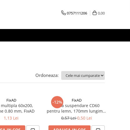
0757111206
0,00
Ordoneaza:
FixAD
FixAD
-12%
 multipla 60x200,
Piesa suspendare CD60
me 0.80 mm, FixAD
pentru lemn, 170mm lungime,
FixAD
1,13 Lei
0,57 Lei
0,50 Lei
GA IN COS
ADAUGA IN COS