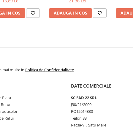
13,89 Lei
21,36 Lei
A IN COS
ADAUGA IN COS
ADAU
la mai multe in
Politica de Confidentialitate
DATE COMERCIALE
 Plata
SC FAD 22 SRL
e Retur
J30/21/2000
Produselor
RO12614330
de Retur
Teilor, 83
Racsa-Vii, Satu Mare