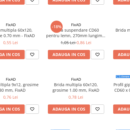
FixAD
FixAD
-18%
 multipla 60x120,
Piesa suspendare CD60
Brida 
e 0.70 mm - FixAD
pentru lemn, 270mm lungime,
FixAD
0,55 Lei
1,05 Lei
0,86 Lei
A IN COS
ADAUGA IN COS
ADAU
FixAD
FixAD
ltipla 9x12, grosime
Brida multipla 60x120,
Profil g
80 mm, FixAD
grosime 1.00 mm, FixAD
CD60 x 
0,76 Lei
0,78 Lei
A IN COS
ADAUGA IN COS
ADAU