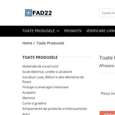
Toate Produsele
Materiale de constructii
TOATE PRODUSELE
PROMOTII
VERIFICARE LIV
Termoizolatii
Vata minerala
Home /
Toate Produsele
Polistiren
Accesorii termosistem
Toate 
TOATE PRODUSELE
Lemn pentru constructii
Afiseaza:
Materiale de constructii
OSB
Scule electrice, unelte si accesorii
Cherestea
Suruburi, cuie, dibluri si alte elemente de
fixare
Dusumea
Finisaje si amenajari interioare
Lambriu
Acoperis
Piesa in
Tavan
Electrice
Curte si gradina
Accesorii pentru cofraje
Echipamente de protectie si imbracaminte
Materiale prafoase
Auto
ADAUG