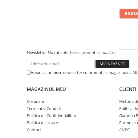
Instrumente de masurat si trasat
ADAUG
Rigle si echere
Nivele
Rulete
Markere
Suruburi, cuie, dibluri si alte
elemente de fixare
Newsletter
Nu rata ofertele si promotiile noastre
Dibluri
Dibluri cu surub
Vreau sa primesc newsletter cu promotiile magazinului. Af
Dibluri cui percutie
Dibluri cu carlig
MAGAZINUL MEU
CLIENTI
Dibluri pentru gips-carton
Dibluri pentru lemn
Despre noi
Metode de
Termeni si Conditii
Politica d
Dibluri pentru termoizolatii
Politica de Confidentialitate
Garantia 
Dibluri rosii SFX
Politica de livrare
Formular 
Suruburi
Contact
ANPC
Suruburi pentru gips-carton