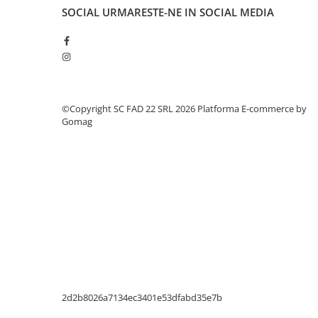
Suruburi pentru lemn
SOCIAL
URMARESTE-NE IN SOCIAL MEDIA
Suruburi autoforante
Suruburi pentru tabla
Ancore mecanice
Cuie
©Copyright SC FAD 22 SRL 2026
Platforma E-commerce by
Cuie constructii
Gomag
Finisaje si amenajari interioare
Gips carton, profile si accesorii
Placi gips carton
Profile gips carton
Accesorii gips carton
Benzi gips carton
Accesorii tencuieli
Silicon, spume si adezivi de montaj
Adezivi montaj
2d2b8026a7134ec3401e53dfabd35e7b
Etanse