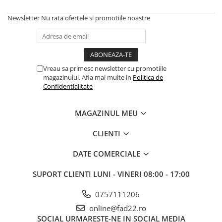
Scari aluminiu / otel
Gleturi
Izolatori parchet
Accesorii si consumabile
Ipsos
Cuie
Profile trecere
Solutii curatare
Newsletter
Nu rata ofertele si promotiile noastre
Mortare
Accesorii pentru polizare, slefuire
Benzi adezive
Cuie constructii
si frezare
Tencuieli decorative
Tencuieli decorative si vopsele
Biti
Sape de egalizare, sape
Vopsele speciale si spray vopsea
autonivelante si pardoseli
Burghie
Vreau sa primesc newsletter cu promotiile
Chituri pentru rosturi
industriale
Zidarie
Organizatoare
magazinului. Afla mai multe in
Politica de
Unelte si accesorii pentru zidarie si
Confidentialitate
Accesorii unelte
Buiandrugi
zugravit
Role abrazive
Caramizi
Unelte pentru gresie si faianta
MAGAZINUL MEU
Unelte electrice speciale
Instrumente de masurat si trasat
CLIENTI
Rigle si echere
DATE COMERCIALE
Nivele
Rulete
SUPORT CLIENTI
LUNI - VINERI 08:00 - 17:00
Markere
0757111206
online@fad22.ro
SOCIAL
URMARESTE-NE IN SOCIAL MEDIA