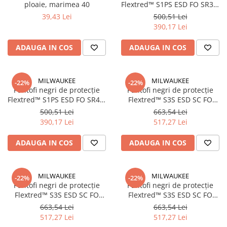
ploaie, marimea 40
Flextred™ S1PS ESD FO SR39,
Accesorii electrice
mărimea 39/6, (4932493691)
39,43 Lei
500,51 Lei
Amestecatoare electrice
390,17 Lei
Scule de mana
Surubelnite, clesti si chei
ADAUGA IN COS
ADAUGA IN COS
Ciocane si topoare
Dalti, spituri, leviere
MILWAUKEE
MILWAUKEE
-22%
-22%
Cuttere, cutite si foarfece
Pantofi negri de protecție
Pantofi negri de protecție
Flextred™ S1PS ESD FO SR40,
Flextred™ S3S ESD SC FO
Fierastraie
mărimea 40/6.5, (4932493692)
SR38, mărimea 38/5,
500,51 Lei
663,54 Lei
Accesorii si consumabile
(4932493716)
390,17 Lei
517,27 Lei
Accesorii pentru polizare, slefuire
si frezare
ADAUGA IN COS
ADAUGA IN COS
Biti
Burghie
MILWAUKEE
MILWAUKEE
-22%
-22%
Organizatoare
Pantofi negri de protecție
Pantofi negri de protecție
Accesorii unelte
Flextred™ S3S ESD SC FO
Flextred™ S3S ESD SC FO
SR39, mărimea 39/6,
SR41, mărimea 41/7,
Role abrazive
663,54 Lei
663,54 Lei
(4932493717)
(4932493719)
517,27 Lei
517,27 Lei
Unelte electrice speciale