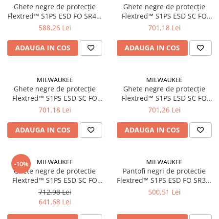
Ghete negre de protecție
Ghete negre de protecție
Suruburi pentru lemn
Flextred™ S1PS ESD FO SR45,
Flextred™ S1PS ESD SC FO
Suruburi autoforante
mărimea 45/10.5,
SR39, mărimea 39/6,
588,26 Lei
701,18 Lei
Suruburi pentru tabla
(4932493710)
(4932493730)
Ancore mecanice
ADAUGA IN COS
ADAUGA IN COS
Cuie
Cuie constructii
MILWAUKEE
MILWAUKEE
Ghete negre de protecție
Ghete negre de protecție
Finisaje si amenajari interioare
Flextred™ S1PS ESD SC FO
Flextred™ S1PS ESD SC FO
Gips carton, profile si accesorii
SR44, mărimea 44/10,
SR45, mărimea 45/10.5,
701,18 Lei
701,26 Lei
(4932493735)
(4932493736)
Placi gips carton
Profile gips carton
ADAUGA IN COS
ADAUGA IN COS
Accesorii gips carton
Benzi gips carton
MILWAUKEE
MILWAUKEE
-10%
Accesorii tencuieli
Ghete negre de protectie
Pantofi negri de protectie
Flextred™ S1PS ESD SC FO
Flextred™ S1PS ESD FO SR38,
Silicon, spume si adezivi de montaj
SR38, marimea 38,
marimea 38, 4932493690
712,98 Lei
500,51 Lei
Adezivi montaj
4932493729 Milwaukee
Milwaukee
641,68 Lei
Etanse