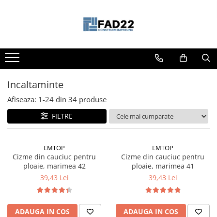
Toate Produsele
Materiale de constructii
Termoizolatii
Vata minerala
Incaltaminte
Polistiren
Afiseaza:
1-
24
din
34
produse
Accesorii termosistem
FILTRE
Lemn pentru constructii
OSB
Cherestea
EMTOP
EMTOP
Cizme din cauciuc pentru
Cizme din cauciuc pentru
Dusumea
ploaie, marimea 42
ploaie, marimea 41
Lambriu
39,43 Lei
39,43 Lei
Tavan
Accesorii pentru cofraje
Materiale prafoase
ADAUGA IN COS
ADAUGA IN COS