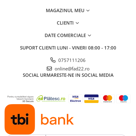
Electrice
MAGAZINUL MEU
Prelungitoare si derulatoare
CLIENTI
Prize, intrerupatoare si stechere
Intrerupatoare
DATE COMERCIALE
Prize
SUPORT CLIENTI
LUNI - VINERI 08:00 - 17:00
Stechere
Banda izolatoare
0757111206
Cablu si tubulatura
online@fad22.ro
SOCIAL
URMARESTE-NE IN SOCIAL MEDIA
Corpuri si surse de iluminat
Becuri si tuburi LED
Curte si gradina
Garduri metalice
Plasa gard
Stalpi gard
Panouri gard
Utilaje pentru gradina