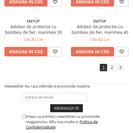
Silicon
ADAUGA IN COS
ADAUGA IN COS
Spuma
Accesorii parchet
EMTOP
EMTOP
Plinta si accesorii
Adidasi de protectie cu
Adidasi de protectie cu
bombeu de fier, marimea 39
bombeu de fier, marimea 40
Izolatori parchet
146,82 Lei
146,82 Lei
Profile trecere
Benzi adezive
ADAUGA IN COS
ADAUGA IN COS
Tencuieli decorative si vopsele
1
2
Vopsele speciale si spray vopsea
Chituri pentru rosturi
Unelte si accesorii pentru zidarie si
Newsletter
Nu rata ofertele si promotiile noastre
zugravit
Unelte pentru gresie si faianta
Acoperis
Sindrila bituminoasa si accesorii
Vreau sa primesc newsletter cu promotiile
magazinului. Afla mai multe in
Politica de
Placi ondulate si accesorii
Confidentialitate
Folii acoperis