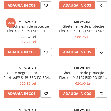
Instrumente de masurat si trasat
ADAUGA IN COS
ADAUGA IN COS
Rigle si echere
Nivele
MILWAUKEE
MILWAUKEE
-22%
Rulete
Pantofi negri de protecție
Ghete negre de protecție
Markere
Flextred™ S3S ESD SC FO
Flextred™ S1PS ESD FO SR39,
SR45, mărimea 45/10.5,
mărimea 39/6, (4932493704)
Suruburi, cuie, dibluri si alte
663,54 Lei
588,25 Lei
(4932493723)
elemente de fixare
517,27 Lei
Dibluri
ADAUGA IN COS
ADAUGA IN COS
Dibluri cu surub
Dibluri cui percutie
MILWAUKEE
MILWAUKEE
Dibluri cu carlig
Ghete negre de protecție
Ghete negre de protecție
Dibluri pentru gips-carton
Flextred™ S1PS ESD FO SR40,
Flextred™ S1PS ESD FO SR44,
Dibluri pentru lemn
mărimea 40/6.5, (4932493705)
mărimea 44/10, (4932493709)
620,93 Lei
620,93 Lei
Dibluri pentru termoizolatii
ADAUGA IN COS
ADAUGA IN COS
Dibluri rosii SFX
Suruburi
Suruburi pentru gips-carton
MILWAUKEE
MILWAUKEE