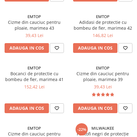
Adezivi
Gleturi
EMTOP
EMTOP
Ipsos
Cizme din cauciuc pentru
Adidasi de protectie cu
Mortare
ploaie, marimea 43
bombeu de fier, marimea 42
39,43 Lei
146,82 Lei
Tencuieli decorative
Sape de egalizare, sape
ADAUGA IN COS
ADAUGA IN COS
autonivelante si pardoseli
industriale
Zidarie
Buiandrugi
EMTOP
EMTOP
Bocanci de protectie cu
Cizme din cauciuc pentru
Caramizi
bombeu de fier, marimea 41
ploaie, marimea 39
Scule electrice, unelte si accesorii
152,42 Lei
39,43 Lei
Scule electrice
Acumulatori
ADAUGA IN COS
ADAUGA IN COS
Masini de gaurit si insurubat
Polizoare unghiulare
Ferastraie circulare
EMTOP
MILWAUKEE
-22%
Generatoare
Cizme din cauciuc pentru
Pantofi negri de protecție