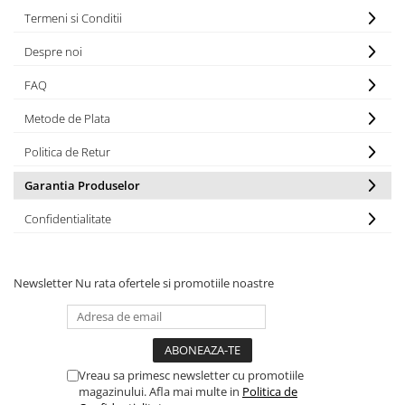
Scari aluminiu / otel
Gleturi
Izolatori parchet
Termeni si Conditii
Accesorii si consumabile
Ipsos
Cuie
Profile trecere
Solutii curatare
Mortare
Accesorii pentru polizare, slefuire
Benzi adezive
Despre noi
Cuie constructii
si frezare
Tencuieli decorative
Tencuieli decorative si vopsele
FAQ
Biti
Sape de egalizare, sape
Vopsele speciale si spray vopsea
autonivelante si pardoseli
Burghie
Metode de Plata
Chituri pentru rosturi
industriale
Zidarie
Organizatoare
Unelte si accesorii pentru zidarie si
Politica de Retur
Accesorii unelte
Buiandrugi
zugravit
Role abrazive
Garantia Produselor
Caramizi
Unelte pentru gresie si faianta
Unelte electrice speciale
Confidentialitate
Instrumente de masurat si trasat
Rigle si echere
Newsletter
Nu rata ofertele si promotiile noastre
Nivele
Rulete
Markere
Vreau sa primesc newsletter cu promotiile
magazinului. Afla mai multe in
Politica de