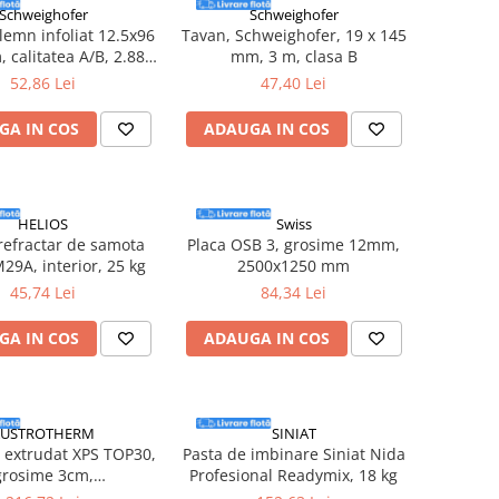
Schweighofer
Schweighofer
lemn infoliat 12.5x96
Tavan, Schweighofer, 19 x 145
 calitatea A/B, 2.88
mm, 3 m, clasa B
het, Schweighofer
52,86 Lei
47,40 Lei
GA IN COS
ADAUGA IN COS
HELIOS
Swiss
refractar de samota
Placa OSB 3, grosime 12mm,
29A, interior, 25 kg
2500x1250 mm
45,74 Lei
84,34 Lei
GA IN COS
ADAUGA IN COS
AUSTROTHERM
SINIAT
n extrudat XPS TOP30,
Pasta de imbinare Siniat Nida
grosime 3cm,
Profesional Readymix, 18 kg
x30mm, 0.315mc/bax