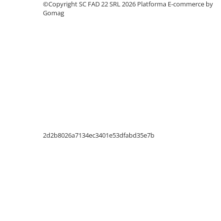
Silicon
©Copyright SC FAD 22 SRL 2026
Platforma E-commerce by
Gomag
Spuma
Accesorii parchet
Plinta si accesorii
Izolatori parchet
Profile trecere
Benzi adezive
Tencuieli decorative si vopsele
Vopsele speciale si spray vopsea
Chituri pentru rosturi
2d2b8026a7134ec3401e53dfabd35e7b
Unelte si accesorii pentru zidarie si
zugravit
Unelte pentru gresie si faianta
Acoperis
Sindrila bituminoasa si accesorii
Placi ondulate si accesorii
Folii acoperis