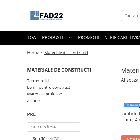
Toate Produsele
Materiale de constructii
TOATE PRODUSELE
PROMOTII
VERIFICARE LIV
Termoizolatii
Vata minerala
Home /
Materiale de constructii
Polistiren
Accesorii termosistem
Materi
MATERIALE DE CONSTRUCTII
Lemn pentru constructii
Afiseaza:
Termoizolatii
OSB
Lemn pentru constructii
Cherestea
Materiale prafoase
Zidarie
Dusumea
Lambriu
Lambriu l
PRET
Tavan
mm, 4 m
mp/pac
Accesorii pentru cofraje
Materiale prafoase
Sub 50 Lei
(78)
ADAUG