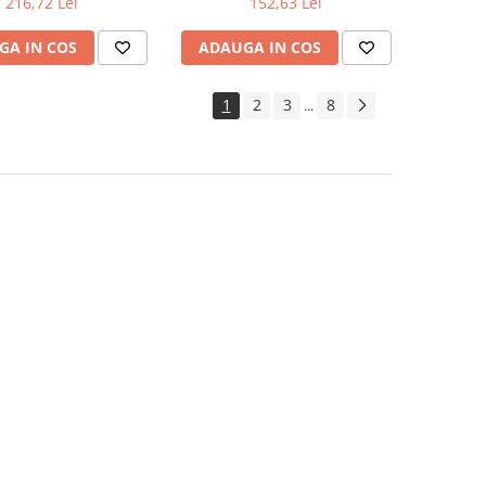
216,72 Lei
152,63 Lei
 Austrotherm
GA IN COS
ADAUGA IN COS
1
2
3
8
...