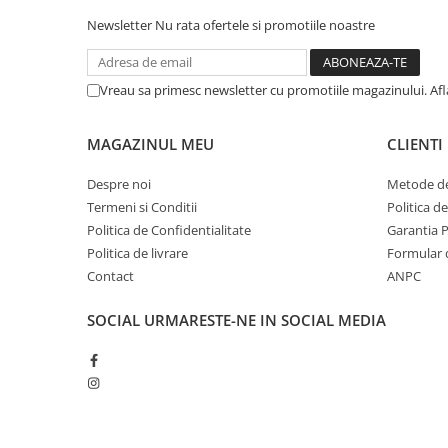
EMTOP
(1)
Suruburi pentru lemn
Newsletter
Nu rata ofertele si promotiile noastre
FIBRAN
(9)
Suruburi autoforante
FixAD
(3)
Suruburi pentru tabla
FORTEM
(15)
Vreau sa primesc newsletter cu promotiile magazinului. Af
Ancore mecanice
HELIOS
(8)
Cuie
ISOMAT
(10)
MAGAZINUL MEU
CLIENTI
KNAUF
(5)
Cuie constructii
KNAUF INSULATION
(10)
Finisaje si amenajari interioare
Despre noi
Metode de
Luvia
(15)
Termeni si Conditii
Politica d
Gips carton, profile si accesorii
Schweighofer
(9)
Politica de Confidentialitate
Garantia 
Placi gips carton
SINIAT
(15)
Politica de livrare
Formular 
Profile gips carton
Swiss
(8)
Contact
ANPC
Accesorii gips carton
URSA
(6)
Benzi gips carton
SOCIAL
URMARESTE-NE IN SOCIAL MEDIA
Accesorii tencuieli
Silicon, spume si adezivi de montaj
Adezivi montaj
Etanse