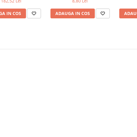
182,52 Lei
8,80 Lei
-
A IN COS
ADAUGA IN COS
ADAU