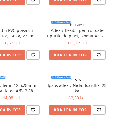
ISOMAT
in PVC plasa cu
Adeziv flexibil pentru toate
ator, 145 g, 2,5 m
tipurile de placi, Isomat AK 20,
alb, 25 Kg
10,52 Lei
111,17 Lei
GA IN COS
ADAUGA IN COS
SINIAT
u lemn 12.5x96mm,
Ipsos adeziv Nida Boardfix, 25
alitatea A/B, 2.88
kg
mp/pachet
44,08 Lei
62,59 Lei
GA IN COS
ADAUGA IN COS