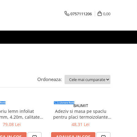
0757111206
0,00
Ordoneaza:
BAUMIT
riu lemn infoliat
Adeziv si masa pe spaclu
mm, 4.20m, calitatea
pentru placi termoizolante
3.6792 mp/pac, 6
Baumit DuoContact, interior /
79,08 Lei
48,31 Lei
buc/pachet
exterior, 25 kg
GA IN COS
ADAUGA IN COS