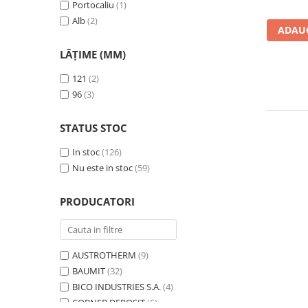
Portocaliu
(1)
Instrumente de masurat si trasat
Alb
(2)
ADAUG
Rigle si echere
Nivele
LĂȚIME (MM)
Rulete
121
(2)
Markere
96
(3)
Suruburi, cuie, dibluri si alte
elemente de fixare
STATUS STOC
Dibluri
In stoc
(126)
Dibluri cu surub
Nu este in stoc
(59)
Dibluri cui percutie
Dibluri cu carlig
PRODUCATORI
Dibluri pentru gips-carton
Dibluri pentru lemn
Dibluri pentru termoizolatii
AUSTROTHERM
(9)
Dibluri rosii SFX
BAUMIT
(32)
Suruburi
BICO INDUSTRIES S.A.
(4)
Suruburi pentru gips-carton
CORNER DEPOSIT
(5)