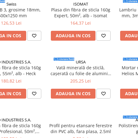
Swiss
ISOMAT
B 3, grosime 18mm,
Plasa din fibra de sticla 160g
Lambriu 
500x1250 mm
Expert, 50m², alb - Isomat
mm, 3m,
mp/pac
126,53 Lei
164,37 Lei
A IN COS
ADAUGA IN COS
ADAU
 INDUSTRIES S.A.
URSA
 fibra de sticla 160g
Vată minerală de sticlă,
Mortar 
, 55m², alb - Heck
cașerată cu folie de aluminiu
Helios M
URSA DF 42PLUS Ab100mm
180,82 Lei
205,25 Lei
7000x1200x100 8.40mp/rolă
A IN COS
ADAUGA IN COS
ADAU
 INDUSTRIES S.A.
 fibra de sticla 160g
Profil pentru etansare ferestre
Polistire
Profesional, 50m²,
din PVC alb, fara plasa, 2.5ml
rtocalie - Bico
1250x600