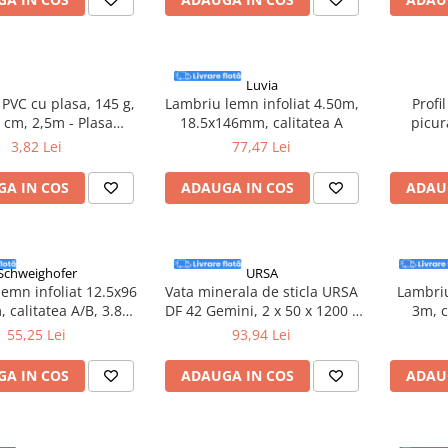
Luvia
n PVC cu plasa, 145 g,
Lambriu lemn infoliat 4.50m,
Profil d
 cm, 2,5m - Plasa
18.5x146mm, calitatea A
picur
portocalie
3,82 Lei
77,47 Lei
A IN COS
ADAUGA IN COS
ADAU
Schweighofer
URSA
emn infoliat 12.5x96
Vata minerala de sticla URSA
Lambri
 calitatea A/B, 3.84
DF 42 Gemini, 2 x 50 x 1200 x
3m, c
het, Schweighofe
6200 mm , 14.88mp/rolă
55,25 Lei
93,94 Lei
A IN COS
ADAUGA IN COS
ADAU