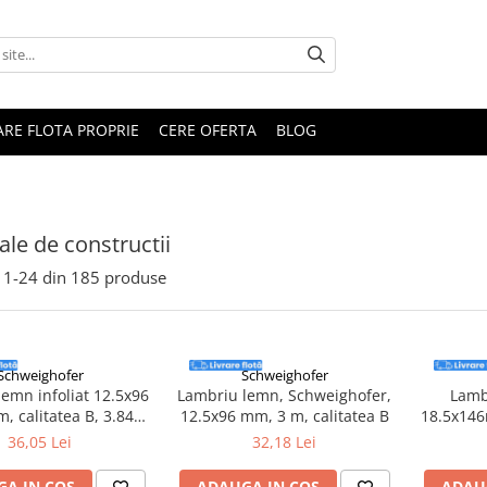
RARE FLOTA PROPRIE
CERE OFERTA
BLOG
ale de constructii
1-
24
din
185
produse
Schweighofer
Schweighofer
emn infoliat 12.5x96
Lambriu lemn, Schweighofer,
Lamb
, calitatea B, 3.84
12.5x96 mm, 3 m, calitatea B
18.5x146
het, Schweighofer
A, 
36,05 Lei
32,18 Lei
A IN COS
ADAUGA IN COS
ADAU