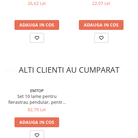
KSGM-35025, Klimas Wkret-
buc/cutie - KSGD-35045,
26,62 Lei
22,07 Lei
met
Klimas Wkret-met
ADAUGA IN COS
ADAUGA IN COS
ALTI CLIENTI AU CUMPARAT
EMTOP
Set 10 lame pentru
fierastrau pendular, pentru
metal, EMTOP
82,79 Lei
ADAUGA IN COS