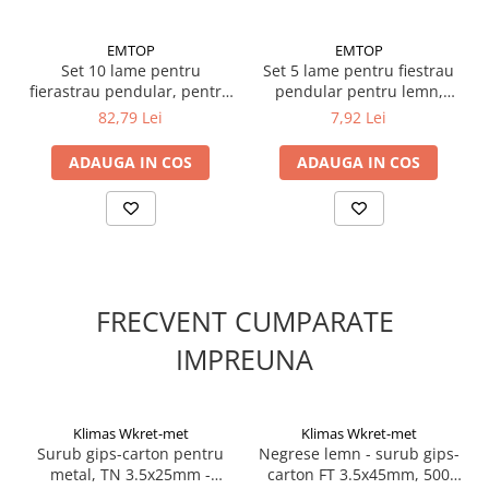
EMTOP
EMTOP
Set 10 lame pentru
Set 5 lame pentru fiestrau
fierastrau pendular, pentru
pendular pentru lemn,
metal, EMTOP
74mm, EMTOP
82,79 Lei
7,92 Lei
ADAUGA IN COS
ADAUGA IN COS
FRECVENT CUMPARATE
IMPREUNA
Klimas Wkret-met
Klimas Wkret-met
Surub gips-carton pentru
Negrese lemn - surub gips-
metal, TN 3.5x25mm -
carton FT 3.5x45mm, 500