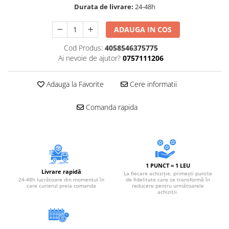
Durata de livrare:
24-48h
ADAUGA IN COS
Cod Produs:
4058546375775
Ai nevoie de ajutor?
0757111206
Adauga la Favorite
Cere informatii
Comanda rapida
1 PUNCT = 1 LEU
Livrare rapidă
La fiecare achiziție, primești puncte
24-48h lucrătoare din momentul în
de fidelitate care se transformă în
care curierul preia comanda
reducere pentru următoarele
achiziții.