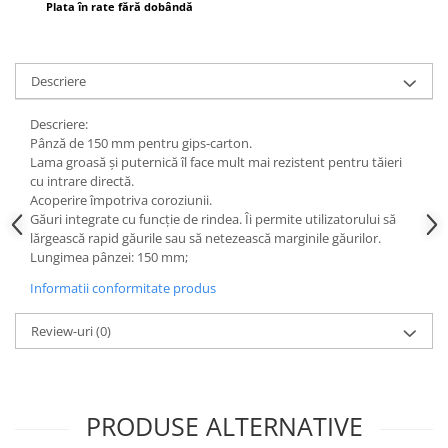
Plata în rate fără dobândă
Descriere
Descriere:
Pânză de 150 mm pentru gips-carton.
Lama groasă și puternică îl face mult mai rezistent pentru tăieri
cu intrare directă.
Acoperire împotriva coroziunii.
Găuri integrate cu funcție de rindea. Îi permite utilizatorului să
lărgească rapid găurile sau să netezească marginile găurilor.
Lungimea pânzei: 150 mm;
Informatii conformitate produs
Review-uri
(0)
PRODUSE ALTERNATIVE