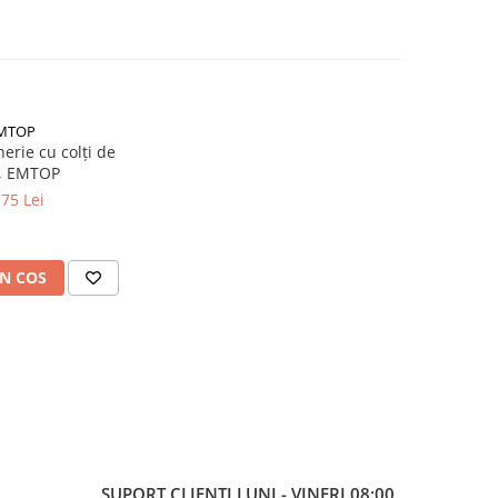
MTOP
erie cu colți de
, EMTOP
,75 Lei
N COS
SUPORT CLIENTI
LUNI - VINERI 08:00