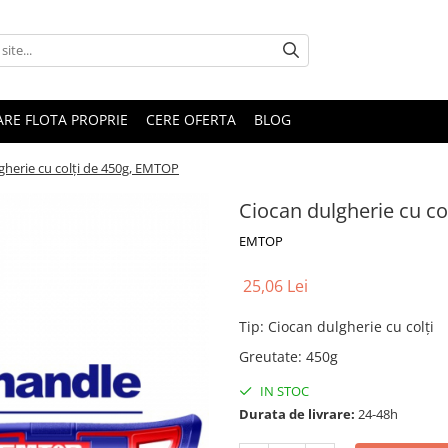
RARE FLOTA PROPRIE
CERE OFERTA
BLOG
gherie cu colți de 450g, EMTOP
Ciocan dulgherie cu c
EMTOP
25,06 Lei
Tip
:
Ciocan dulgherie cu colți
Greutate
:
450g
IN STOC
Durata de livrare:
24-48h