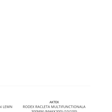
AKTEK
N LEMN
RODEX RACLETA MULTIFUNCTIONALA
RODEX C
300MM (MAKK300) (10/100)
3