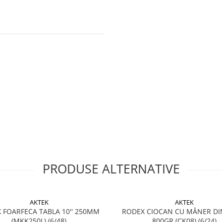
PRODUSE ALTERNATIVE
AKTEK
AKTEK
 FOARFECA TABLA 10'' 250MM
RODEX CIOCAN CU MÂNER DI
(MKK250L) (6/48)
800GR (CK08) (6/24)