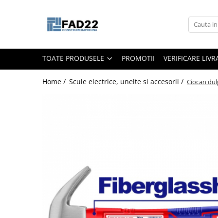
Toate Produsele
Materiale de constructii
TOATE PRODUSELE
PROMOTII
VERIFICARE LIV
Termoizolatii
Vata minerala
Home /
Scule electrice, unelte si accesorii /
Ciocan dul
Polistiren
Accesorii termosistem
Lemn pentru constructii
OSB
Cherestea
Dusumea
Lambriu
Tavan
Accesorii pentru cofraje
Materiale prafoase