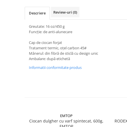
Accesorii electrice
Amestecatoare electrice
Review-uri
(0)
Descriere
Scule de mana
Surubelnite, clesti si chei
Greutate: 16 oz/450 g
Funcție: de anti-alunecare
Ciocane si topoare
Dalti, spituri, leviere
Cap de ciocan forjat
Tratament termic, oțel carbon 45#
Cuttere, cutite si foarfece
Mânerul: din fibră de sticlă cu design unic
Fierastraie
Ambalare: după etichetă
Accesorii si consumabile
Informatii conformitate produs
Accesorii pentru polizare, slefuire
si frezare
Biti
Burghie
Organizatoare
Accesorii unelte
Role abrazive
EMTOP
Ciocan dulgher cu varf spintecat, 600g,
RODEX
Unelte electrice speciale
EMTOP