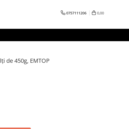
0757111206
0,00
olți de 450g, EMTOP