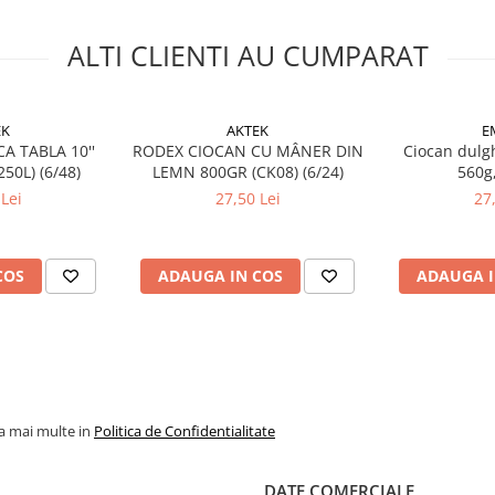
ALTI CLIENTI AU CUMPARAT
EK
AKTEK
E
A TABLA 10''
RODEX CIOCAN CU MÂNER DIN
Ciocan dulgh
0L) (6/48)
LEMN 800GR (CK08) (6/24)
560g
Lei
27,50 Lei
27
COS
ADAUGA IN COS
ADAUGA I
la mai multe in
Politica de Confidentialitate
DATE COMERCIALE