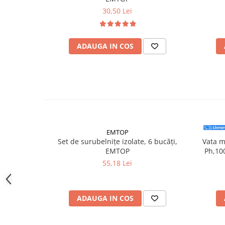
Instrumente de masurat si trasat
30,50 Lei
Rigle si echere
Nivele
ADAUGA IN COS
Rulete
Markere
Suruburi, cuie, dibluri si alte
elemente de fixare
Dibluri
Dibluri cu surub
Dibluri cui percutie
EMTOP
Dibluri cu carlig
Set de surubelnițe izolate, 6 bucăți,
Vata m
EMTOP
Ph,10
Dibluri pentru gips-carton
55,18 Lei
Dibluri pentru lemn
Dibluri pentru termoizolatii
Dibluri rosii SFX
ADAUGA IN COS
Suruburi
Suruburi pentru gips-carton