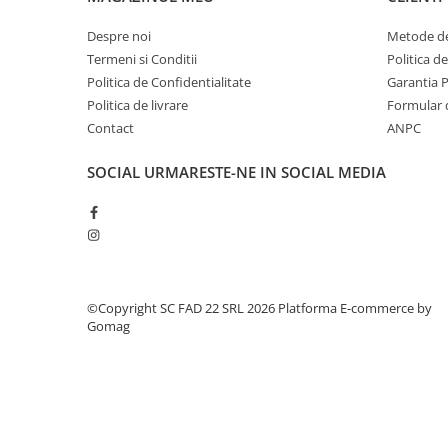
Silicon
Spuma
Despre noi
Metode de
Accesorii parchet
Termeni si Conditii
Politica d
Politica de Confidentialitate
Garantia 
Plinta si accesorii
Politica de livrare
Formular 
Izolatori parchet
Contact
ANPC
Profile trecere
Benzi adezive
SOCIAL
URMARESTE-NE IN SOCIAL MEDIA
Tencuieli decorative si vopsele
Vopsele speciale si spray vopsea
Chituri pentru rosturi
Unelte si accesorii pentru zidarie si
zugravit
©Copyright SC FAD 22 SRL 2026
Platforma E-commerce by
Unelte pentru gresie si faianta
Gomag
Acoperis
Sindrila bituminoasa si accesorii
Placi ondulate si accesorii
Folii acoperis