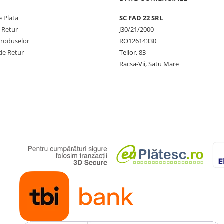
 Plata
SC FAD 22 SRL
e Retur
J30/21/2000
Produselor
RO12614330
de Retur
Teilor, 83
Racsa-Vii, Satu Mare