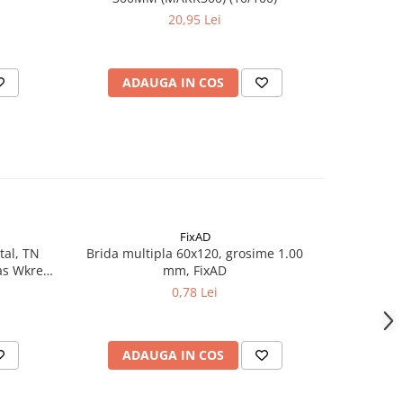
20,95 Lei
ADAUGA IN COS
AD
FixAD
tal, TN
Brida multipla 60x120, grosime 1.00
Surub dul
s Wkret-
mm, FixAD
TX40, 8
WKCP-
0,78 Lei
ADAUGA IN COS
AD