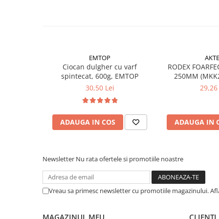
Suruburi pentru lemn
Suruburi autoforante
Suruburi pentru tabla
Ancore mecanice
EMTOP
AKT
Cuie
Ciocan dulgher cu varf
RODEX FOARFEC
spintecat, 600g, EMTOP
250MM (MKK25
Cuie constructii
30,50 Lei
29,26 
Finisaje si amenajari interioare
Gips carton, profile si accesorii
Placi gips carton
ADAUGA IN COS
ADAUGA IN 
Profile gips carton
Accesorii gips carton
Benzi gips carton
Newsletter
Nu rata ofertele si promotiile noastre
Accesorii tencuieli
Silicon, spume si adezivi de montaj
Vreau sa primesc newsletter cu promotiile magazinului. Af
Adezivi montaj
Etanse
MAGAZINUL MEU
CLIENTI