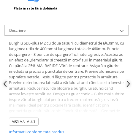
Plata în rate fără dobândă
Descriere
Burghiu SDS-plus M2 cu doua taisuri, cu diametrul de Ø6.0mm, cu
lungimea utila de 400mm si lungimea totala de 460mm. Puncte
de spargere – 3 puncte de spargere înclinate, agresive. Acestea au
un efect de „demolare” și creează micro-fisuri în materialul găurit.
Cu până la 25% MAI RAPIDE. Vârf de centrare- Asigură o găurire
imediată și precisă a punctului de centrare. Previne alunecarea pe
suprafețe netede. Teșituri lărgite pentru protecție în armătură.
Previne deteriorarea laterală a vârfului atunci când acesta lovește
armătura. Reduce riscul de blocare a burghiului atunci când
acesta lovește armătura. Design cu guler conic – Guler mai subțire
înspre vârful burghiului pentru o frecare mai redusă și o viteză
mai mare. Ideal pentru ciocane fără cablu, identificat prin
geometria gulerului său conic. Canelură ranforsată – Geometrie
de mare volum a canelurii pentru îndepărtarea optimă a prafului.
Construcția ranforsată a canelurii (miez mai gros) asigură: -
VEZI MAI MULT
Transfer complet al puterii către vârful burghiului. - Nivel redus de
Informatii conformitate produs