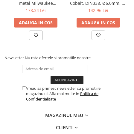
metal Milwaukee
Cobalt, DIN338, Ø6.0mm, 10
THUNDERWEB HSS-G
bucăți, (4932373345),
178,34 Lei
142,96 Lei
(4932352374), MILWAUKEE
MILWAUKEE
ADAUGA IN COS
ADAUGA IN COS
Newsletter
Nu rata ofertele si promotiile noastre
Vreau sa primesc newsletter cu promotiile
magazinului. Afla mai multe in
Politica de
Confidentialitate
MAGAZINUL MEU
CLIENTI