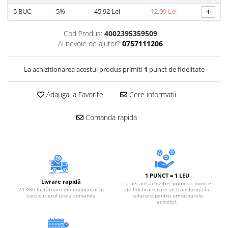
+
5
BUC
-5%
45,92 Lei
12,09 Lei
Cod Produs:
4002395359509
Ai nevoie de ajutor?
0757111206
La achizitionarea acestui produs primiti
1
punct de fidelitate
Adauga la Favorite
Cere informatii
Comanda rapida
1 PUNCT = 1 LEU
Livrare rapidă
La fiecare achiziție, primești puncte
24-48h lucrătoare din momentul în
de fidelitate care se transformă în
care curierul preia comanda
reducere pentru următoarele
achiziții.