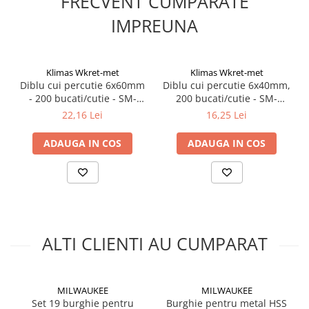
FRECVENT CUMPARATE
IMPREUNA
Klimas Wkret-met
Klimas Wkret-met
Diblu cui percutie 6x60mm
Diblu cui percutie 6x40mm,
- 200 bucati/cutie - SM-
200 bucati/cutie - SM-
06060, Klimas Wkret-met
06040, Klimas Wkret-met
22,16 Lei
16,25 Lei
ADAUGA IN COS
ADAUGA IN COS
ALTI CLIENTI AU CUMPARAT
MILWAUKEE
MILWAUKEE
Set 19 burghie pentru
Burghie pentru metal HSS