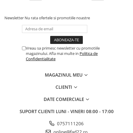
Electrice
Prelungitoare si derulatoare
Newsletter
Nu rata ofertele si promotiile noastre
Prize, intrerupatoare si stechere
Intrerupatoare
Prize
Vreau sa primesc newsletter cu promotiile
Stechere
magazinului. Afla mai multe in
Politica de
Banda izolatoare
Confidentialitate
Cablu si tubulatura
MAGAZINUL MEU
Corpuri si surse de iluminat
Becuri si tuburi LED
CLIENTI
Curte si gradina
DATE COMERCIALE
Garduri metalice
Plasa gard
SUPORT CLIENTI
LUNI - VINERI 08:00 - 17:00
Stalpi gard
0757111206
Panouri gard
online@fad22.ro
Utilaje pentru gradina