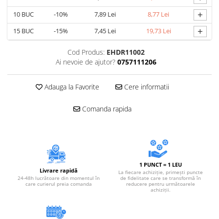
Accesorii electrice
+
10
BUC
-10%
7,89 Lei
8,77 Lei
Amestecatoare electrice
+
Scule de mana
15
BUC
-15%
7,45 Lei
19,73 Lei
Surubelnite, clesti si chei
Cod Produs:
EHDR11002
Ciocane si topoare
Ai nevoie de ajutor?
0757111206
Dalti, spituri, leviere
Cuttere, cutite si foarfece
Adauga la Favorite
Cere informatii
Fierastraie
Comanda rapida
Accesorii si consumabile
Accesorii pentru polizare, slefuire
si frezare
Biti
Burghie
1 PUNCT = 1 LEU
Livrare rapidă
Organizatoare
La fiecare achiziție, primești puncte
24-48h lucrătoare din momentul în
de fidelitate care se transformă în
care curierul preia comanda
reducere pentru următoarele
Accesorii unelte
achiziții.
Role abrazive
Unelte electrice speciale