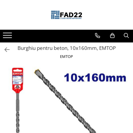
Toate Produsele
Materiale de constructii
Termoizolatii
Burghiu pentru beton, 10x160mm, EMTOP
Vata minerala
Polistiren
EMTOP
Accesorii termosistem
Lemn pentru constructii
OSB
Cherestea
Dusumea
Lambriu
Tavan
Accesorii pentru cofraje
Materiale prafoase