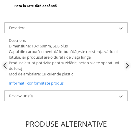
Instrumente de masurat si trasat
Plata în rate fără dobândă
Rigle si echere
Nivele
Descriere
Rulete
Markere
Descriere:
Suruburi, cuie, dibluri si alte
Dimensiune: 10x160mm, SDS plus
elemente de fixare
Capul din carbură cimentată îmbunătățeste rezistența vârfului
bitului, iar produsul are o durată de viață lungă
Dibluri
Produsele sunt potrivite pentru zidărie, beton si alte operațiuni
Dibluri cu surub
de foraj
Mod de ambalare: Cu cuier de plastic
Dibluri cui percutie
Dibluri cu carlig
Informatii conformitate produs
Dibluri pentru gips-carton
Review-uri
(0)
Dibluri pentru lemn
Dibluri pentru termoizolatii
Dibluri rosii SFX
Suruburi
PRODUSE ALTERNATIVE
Suruburi pentru gips-carton