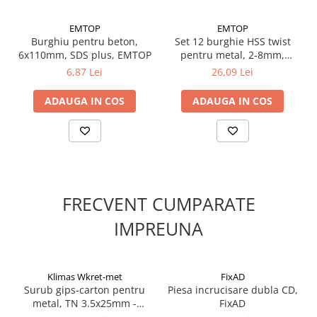
Suruburi pentru lemn
EMTOP
EMTOP
Suruburi autoforante
Burghiu pentru beton,
Set 12 burghie HSS twist
Suruburi pentru tabla
6x110mm, SDS plus, EMTOP
pentru metal, 2-8mm,
Ancore mecanice
EMTOP
6,87 Lei
26,09 Lei
Cuie
ADAUGA IN COS
ADAUGA IN COS
Cuie constructii
Finisaje si amenajari interioare
Gips carton, profile si accesorii
Placi gips carton
Profile gips carton
FRECVENT CUMPARATE
Accesorii gips carton
IMPREUNA
Benzi gips carton
Accesorii tencuieli
Silicon, spume si adezivi de montaj
Klimas Wkret-met
FixAD
Adezivi montaj
Surub gips-carton pentru
Piesa incrucisare dubla CD,
Etanse
metal, TN 3.5x25mm -
FixAD
KSGM-35025, Klimas Wkret-