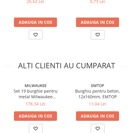
26,62 Lei
0,73 Lei
Silicon
met
Spuma
Accesorii parchet
ADAUGA IN COS
ADAUGA IN COS
Plinta si accesorii
Izolatori parchet
Profile trecere
Benzi adezive
Tencuieli decorative si vopsele
ALTI CLIENTI AU CUMPARAT
Vopsele speciale si spray vopsea
Chituri pentru rosturi
Unelte si accesorii pentru zidarie si
MILWAUKEE
EMTOP
zugravit
Set 19 burghie pentru
Burghiu pentru beton,
metal Milwaukee
12x160mm, EMTOP
Unelte pentru gresie si faianta
THUNDERWEB HSS-G
178,34 Lei
11,04 Lei
Acoperis
(4932352374), MILWAUKEE
Sindrila bituminoasa si accesorii
ADAUGA IN COS
ADAUGA IN COS
Placi ondulate si accesorii
Folii acoperis