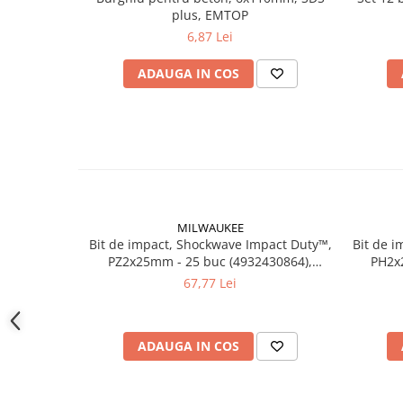
Instrumente de masurat si trasat
plus, EMTOP
6,87 Lei
Rigle si echere
Nivele
ADAUGA IN COS
Rulete
Markere
Suruburi, cuie, dibluri si alte
elemente de fixare
Dibluri
Dibluri cu surub
Dibluri cui percutie
MILWAUKEE
Bit de impact, Shockwave Impact Duty™,
Bit de 
Dibluri cu carlig
PZ2x25mm - 25 buc (4932430864),
PH2x
Dibluri pentru gips-carton
MILWAUKEE
67,77 Lei
Dibluri pentru lemn
Dibluri pentru termoizolatii
Dibluri rosii SFX
ADAUGA IN COS
Suruburi
Suruburi pentru gips-carton