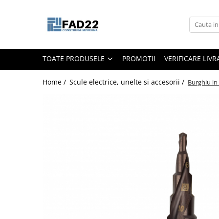
Toate Produsele
Materiale de constructii
TOATE PRODUSELE
PROMOTII
VERIFICARE LIV
Termoizolatii
Vata minerala
Home /
Scule electrice, unelte si accesorii /
Burghiu i
Polistiren
Accesorii termosistem
Lemn pentru constructii
OSB
Cherestea
Dusumea
Lambriu
Tavan
Accesorii pentru cofraje
Materiale prafoase