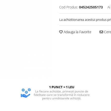
Cod Produs:
045242505173
Ai
La achizitionarea acestui produs pr
Adauga la Favorite
Cere 
1 PUNCT = 1 LEU
La fiecare achiziție, primești puncte de
fidelitate care se transformă în reducere
pentru următoarele achiziții.