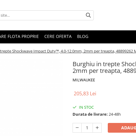
RARE FLOTA PROPRIE
CERE OFERTA
BLOG
n trepte Shockwave Impact Duty™, 4.0-12.0mm, 2mm per treapta, 4889926
Burghiu in trepte Sho
2mm per treapta, 48
MILWAUKEE
205,83 Lei
IN STOC
Durata de livrare:
24-48h
ADAUG