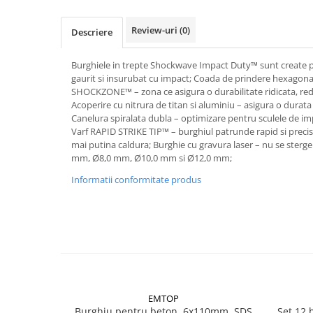
Accesorii electrice
Amestecatoare electrice
Review-uri
(0)
Descriere
Scule de mana
Surubelnite, clesti si chei
Burghiele in trepte Shockwave Impact Duty™ sunt create pen
gaurit si insurubat cu impact; Coada de prindere hexagon
Ciocane si topoare
SHOCKZONE™ – zona ce asigura o durabilitate ridicata, red
Dalti, spituri, leviere
Acoperire cu nitrura de titan si aluminiu – asigura o durat
Canelura spiralata dubla – optimizare pentru sculele de im
Cuttere, cutite si foarfece
Varf RAPID STRIKE TIP™ – burghiul patrunde rapid si precis
Fierastraie
mai putina caldura; Burghie cu gravura laser – nu se sterge
Accesorii si consumabile
mm, Ø8,0 mm, Ø10,0 mm si Ø12,0 mm;
Accesorii pentru polizare, slefuire
Informatii conformitate produs
si frezare
Biti
Burghie
Organizatoare
Accesorii unelte
Role abrazive
EMTOP
Unelte electrice speciale
Burghiu pentru beton, 6x110mm, SDS
Set 12 