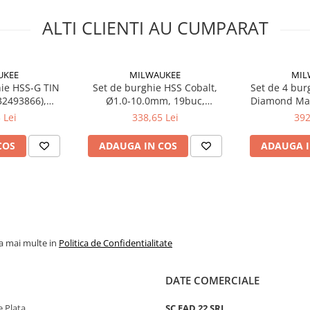
ALTI CLIENTI AU CUMPARAT
UKEE
MILWAUKEE
MIL
hie HSS-G TIN
Set de burghie HSS Cobalt,
Set de 4 bur
32493866),
Ø1.0-10.0mm, 19buc,
Diamond Ma
UKEE
4932493867 Milwaukee,
Milwauke
 Lei
338,65 Lei
392
MILWAUKEE
COS
ADAUGA IN COS
ADAUGA I
la mai multe in
Politica de Confidentialitate
DATE COMERCIALE
 Plata
SC FAD 22 SRL