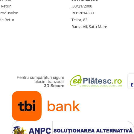
e Retur
J30/21/2000
Produselor
RO12614330
de Retur
Teilor, 83
Racsa-Vii, Satu Mare