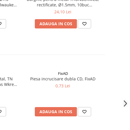
lwaukee,
rectificate, Ø1.5mm, 10buc
rect
(4932352378), MILWAUKEE
(49
24,10 Lei
ADAUGA IN COS
AD
FixAD
-12%
tal, TN
Piesa incrucisare dubla CD, FixAD
Piesa su
s Wkret-
17
0,73 Lei
ADAUGA IN COS
AD