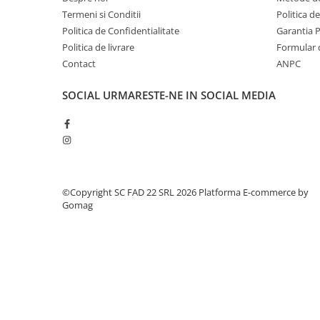
Silicon
Termeni si Conditii
Politica d
Spuma
Politica de Confidentialitate
Garantia 
Accesorii parchet
Politica de livrare
Formular 
Plinta si accesorii
Contact
ANPC
Izolatori parchet
SOCIAL
URMARESTE-NE IN SOCIAL MEDIA
Profile trecere
Benzi adezive
Tencuieli decorative si vopsele
Vopsele speciale si spray vopsea
Chituri pentru rosturi
©Copyright SC FAD 22 SRL 2026
Platforma E-commerce by
Unelte si accesorii pentru zidarie si
Gomag
zugravit
Unelte pentru gresie si faianta
Acoperis
Sindrila bituminoasa si accesorii
Placi ondulate si accesorii
Folii acoperis