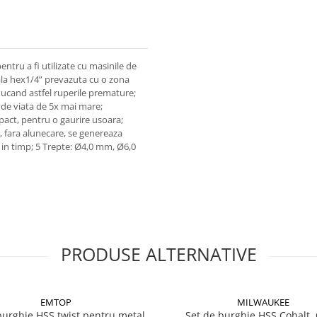
tru a fi utilizate cu masinile de
ala hex1/4” prevazuta cu o zona
ucand astfel ruperile premature;
a de viata de 5x mai mare;
pact, pentru o gaurire usoara;
, fara alunecare, se genereaza
 in timp; 5 Trepte: Ø4,0 mm, Ø6,0
PRODUSE ALTERNATIVE
EMTOP
MILWAUKEE
burghie HSS twist pentru metal,
Set de burghie HSS Cobalt, 