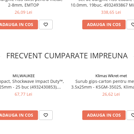
2-8mm, EMTOP
10.0mm, 19buc, 4932493867 Mi
MILWAUKEE
26,09 Lei
338,65 Lei
ADAUGA IN COS
ADAUGA IN COS
FRECVENT CUMPARATE IMPREUNA
MILWAUKEE
Klimas Wkret-met
impact, Shockwave Impact Duty™,
Surub gips-carton pentru me
25mm - 25 buc (4932430853),
3.5x25mm - KSGM-35025, Klima
MILWAUKEE
met
67,77 Lei
26,62 Lei
ADAUGA IN COS
ADAUGA IN COS