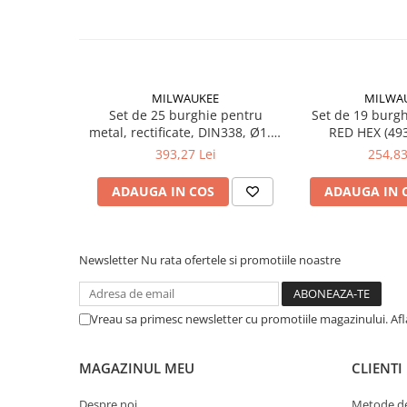
Suruburi pentru lemn
Suruburi autoforante
Suruburi pentru tabla
Ancore mecanice
MILWAUKEE
MILWA
Cuie
Set de 25 burghie pentru
Set de 19 burg
metal, rectificate, DIN338, Ø1.0-
RED HEX (49
Cuie constructii
13.0mm (4932493870),
MILWA
393,27 Lei
254,83
Finisaje si amenajari interioare
MILWAUKEE
Gips carton, profile si accesorii
ADAUGA IN COS
ADAUGA IN 
Placi gips carton
Profile gips carton
Newsletter
Nu rata ofertele si promotiile noastre
Accesorii gips carton
Benzi gips carton
Accesorii tencuieli
Vreau sa primesc newsletter cu promotiile magazinului. Af
Silicon, spume si adezivi de montaj
Adezivi montaj
MAGAZINUL MEU
CLIENTI
Etanse
Despre noi
Metode de