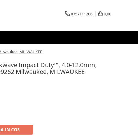
0757111206
0,00
2 Milwaukee, MILWAUKEE
ckwave Impact Duty™, 4.0-12.0mm,
899262 Milwaukee, MILWAUKEE
A IN COS