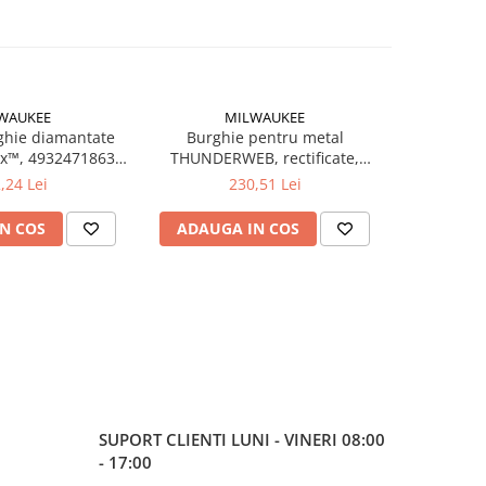
WAUKEE
MILWAUKEE
ghie diamantate
Burghie pentru metal
Burgh
x™, 4932471863
THUNDERWEB, rectificate,
THUNDER
e, MILWAUKEE
Ø12.5mm, 5 buc (4932352404),
Ø13.0mm, 
,24 Lei
230,51 Lei
MILWAUKEE
M
N COS
ADAUGA IN COS
ADAUG
SUPORT CLIENTI
LUNI - VINERI 08:00
- 17:00