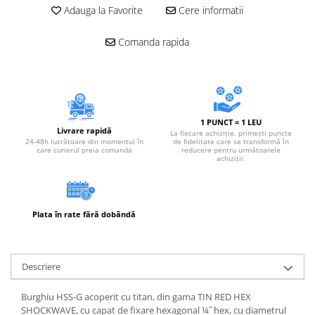
Accesorii electrice
Adauga la Favorite
Cere informatii
Amestecatoare electrice
Comanda rapida
Scule de mana
Surubelnite, clesti si chei
Ciocane si topoare
Dalti, spituri, leviere
Cuttere, cutite si foarfece
1 PUNCT = 1 LEU
Livrare rapidă
La fiecare achiziție, primești puncte
Fierastraie
24-48h lucrătoare din momentul în
de fidelitate care se transformă în
care curierul preia comanda
reducere pentru următoarele
Accesorii si consumabile
achiziții.
Accesorii pentru polizare, slefuire
si frezare
Biti
Plata în rate fără dobândă
Burghie
Organizatoare
Accesorii unelte
Descriere
Role abrazive
Burghiu HSS-G acoperit cu titan, din gama TIN RED HEX
Unelte electrice speciale
SHOCKWAVE, cu capat de fixare hexagonal ¼˝ hex, cu diametrul