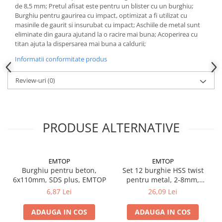
de 8,5 mm; Pretul afisat este pentru un blister cu un burghiu;
Instrumente de masurat si trasat
Burghiu pentru gaurirea cu impact, optimizat a fi utilizat cu
Rigle si echere
masinile de gaurit si insurubat cu impact; Aschiile de metal sunt
eliminate din gaura ajutand la o racire mai buna; Acoperirea cu
Nivele
titan ajuta la dispersarea mai buna a caldurii;
Rulete
Informatii conformitate produs
Markere
Suruburi, cuie, dibluri si alte
Review-uri
(0)
elemente de fixare
Dibluri
Dibluri cu surub
PRODUSE ALTERNATIVE
Dibluri cui percutie
Dibluri cu carlig
Dibluri pentru gips-carton
EMTOP
EMTOP
Dibluri pentru lemn
Burghiu pentru beton,
Set 12 burghie HSS twist
Dibluri pentru termoizolatii
6x110mm, SDS plus, EMTOP
pentru metal, 2-8mm,
Dibluri rosii SFX
EMTOP
6,87 Lei
26,09 Lei
Suruburi
ADAUGA IN COS
ADAUGA IN COS
Suruburi pentru gips-carton