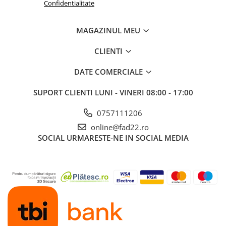
Confidentialitate
Electrice
Prelungitoare si derulatoare
MAGAZINUL MEU
Prize, intrerupatoare si stechere
CLIENTI
Intrerupatoare
Prize
DATE COMERCIALE
Stechere
SUPORT CLIENTI
LUNI - VINERI 08:00 - 17:00
Banda izolatoare
0757111206
Cablu si tubulatura
online@fad22.ro
Corpuri si surse de iluminat
SOCIAL
URMARESTE-NE IN SOCIAL MEDIA
Becuri si tuburi LED
Curte si gradina
Garduri metalice
Plasa gard
Stalpi gard
Panouri gard
Utilaje pentru gradina