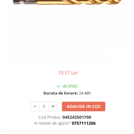
Adezivi
Gleturi
Ipsos
Mortare
Tencuieli decorative
Sape de egalizare, sape
autonivelante si pardoseli
industriale
Zidarie
Buiandrugi
18,57 Lei
Caramizi
Scule electrice, unelte si accesorii
IN STOC
Scule electrice
Durata de livrare:
24-48h
Acumulatori
Masini de gaurit si insurubat
ADAUGA IN COS
Polizoare unghiulare
Cod Produs:
045242501700
Ferastraie circulare
Ai nevoie de ajutor?
0757111206
Generatoare