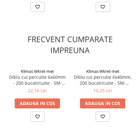
Suruburi pentru lemn
Suruburi autoforante
Suruburi pentru tabla
Ancore mecanice
FRECVENT CUMPARATE
Cuie
IMPREUNA
Cuie constructii
Finisaje si amenajari interioare
Gips carton, profile si accesorii
Klimas Wkret-met
Klimas Wkret-met
Placi gips carton
Diblu cui percutie 6x60mm
Diblu cui percutie 6x40mm,
Profile gips carton
- 200 bucati/cutie - SM-
200 bucati/cutie - SM-
06060, Klimas Wkret-met
06040, Klimas Wkret-met
22,16 Lei
16,25 Lei
Accesorii gips carton
Benzi gips carton
ADAUGA IN COS
ADAUGA IN COS
Accesorii tencuieli
Silicon, spume si adezivi de montaj
Adezivi montaj
Etanse