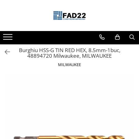
Toate Produsele
Materiale de constructii
Termoizolatii
Burghiu HSS-G TIN RED HEX, 8.5mm-1buc,
Vata minerala
48894720 Milwaukee, MILWAUKEE
Polistiren
MILWAUKEE
Accesorii termosistem
Lemn pentru constructii
OSB
Cherestea
Dusumea
Lambriu
Tavan
Accesorii pentru cofraje
Materiale prafoase