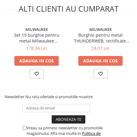
Silicon
ALTI CLIENTI AU CUMPARAT
Spuma
Accesorii parchet
Plinta si accesorii
MILWAUKEE
MILWAUKEE
Izolatori parchet
Set 19 burghie pentru
Burghie pentru metal
metal Milwaukee
THUNDERWEB, rectificate,
Profile trecere
THUNDERWEB HSS-G
Ø2.0mm, 10buc
178,34 Lei
24,07 Lei
Benzi adezive
(4932352374), MILWAUKEE
(4932352379), MILWAUKEE
Tencuieli decorative si vopsele
ADAUGA IN COS
ADAUGA IN COS
Vopsele speciale si spray vopsea
Chituri pentru rosturi
Unelte si accesorii pentru zidarie si
zugravit
Newsletter
Nu rata ofertele si promotiile noastre
Unelte pentru gresie si faianta
Acoperis
Sindrila bituminoasa si accesorii
Placi ondulate si accesorii
Vreau sa primesc newsletter cu promotiile
magazinului. Afla mai multe in
Politica de
Folii acoperis