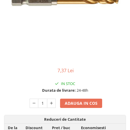
Adezivi
Gleturi
Ipsos
Mortare
Tencuieli decorative
Sape de egalizare, sape
autonivelante si pardoseli
industriale
Zidarie
Buiandrugi
7,37 Lei
Caramizi
Scule electrice, unelte si accesorii
IN STOC
Scule electrice
Durata de livrare:
24-48h
Acumulatori
Masini de gaurit si insurubat
ADAUGA IN COS
Polizoare unghiulare
Ferastraie circulare
Reduceri de Cantitate
Generatoare
De la
Discount
Pret
/ buc
Economisesti