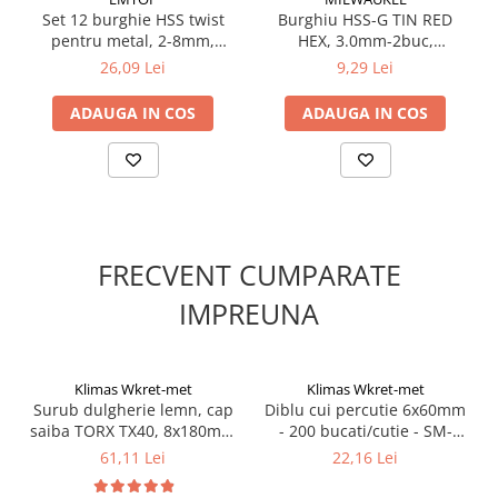
Suruburi pentru lemn
Set 12 burghie HSS twist
Burghiu HSS-G TIN RED
pentru metal, 2-8mm,
HEX, 3.0mm-2buc,
Suruburi autoforante
EMTOP
48894763 Milwaukee,
26,09 Lei
9,29 Lei
Suruburi pentru tabla
MILWAUKEE
Ancore mecanice
ADAUGA IN COS
ADAUGA IN COS
Cuie
Cuie constructii
Finisaje si amenajari interioare
Gips carton, profile si accesorii
Placi gips carton
FRECVENT CUMPARATE
Profile gips carton
IMPREUNA
Accesorii gips carton
Benzi gips carton
Accesorii tencuieli
Klimas Wkret-met
Klimas Wkret-met
Surub dulgherie lemn, cap
Diblu cui percutie 6x60mm
Silicon, spume si adezivi de montaj
saiba TORX TX40, 8x180mm
- 200 bucati/cutie - SM-
Adezivi montaj
- 50 bucati/cutie - WKCP-
06060, Klimas Wkret-met
61,11 Lei
22,16 Lei
08180, Klimas Wkret-met
Etanse