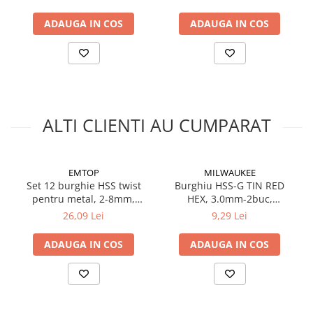
Silicon
Spuma
ADAUGA IN COS
ADAUGA IN COS
Accesorii parchet
Plinta si accesorii
Izolatori parchet
Profile trecere
Benzi adezive
ALTI CLIENTI AU CUMPARAT
Tencuieli decorative si vopsele
Vopsele speciale si spray vopsea
EMTOP
MILWAUKEE
Chituri pentru rosturi
Set 12 burghie HSS twist
Burghiu HSS-G TIN RED
Unelte si accesorii pentru zidarie si
pentru metal, 2-8mm,
HEX, 3.0mm-2buc,
zugravit
EMTOP
48894763 Milwaukee,
26,09 Lei
9,29 Lei
MILWAUKEE
Unelte pentru gresie si faianta
ADAUGA IN COS
ADAUGA IN COS
Acoperis
Sindrila bituminoasa si accesorii
Placi ondulate si accesorii
Folii acoperis