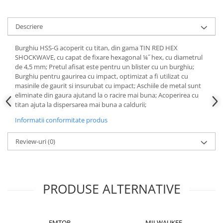
Instrumente de masurat si trasat
Rigle si echere
Descriere
Nivele
Rulete
Burghiu HSS-G acoperit cu titan, din gama TIN RED HEX
SHOCKWAVE, cu capat de fixare hexagonal ¼˝ hex, cu diametrul
Markere
de 4,5 mm; Pretul afisat este pentru un blister cu un burghiu;
Suruburi, cuie, dibluri si alte
Burghiu pentru gaurirea cu impact, optimizat a fi utilizat cu
elemente de fixare
masinile de gaurit si insurubat cu impact; Aschiile de metal sunt
eliminate din gaura ajutand la o racire mai buna; Acoperirea cu
Dibluri
titan ajuta la dispersarea mai buna a caldurii;
Dibluri cu surub
Informatii conformitate produs
Dibluri cui percutie
Dibluri cu carlig
Review-uri
(0)
Dibluri pentru gips-carton
Dibluri pentru lemn
Dibluri pentru termoizolatii
PRODUSE ALTERNATIVE
Dibluri rosii SFX
Suruburi
Suruburi pentru gips-carton
EMTOP
MILWAUKEE