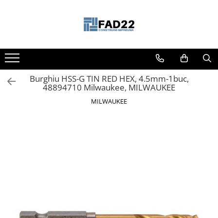
Toate Produsele
Materiale de constructii
Termoizolatii
Burghiu HSS-G TIN RED HEX, 4.5mm-1buc,
Vata minerala
48894710 Milwaukee, MILWAUKEE
Polistiren
MILWAUKEE
Accesorii termosistem
Lemn pentru constructii
OSB
Cherestea
Dusumea
Lambriu
Tavan
Accesorii pentru cofraje
Materiale prafoase