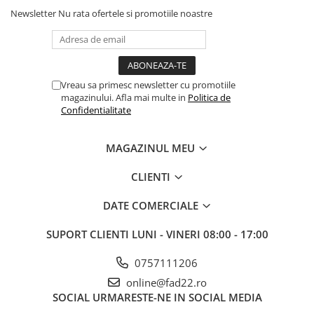
Newsletter
Nu rata ofertele si promotiile noastre
Electrice
Prelungitoare si derulatoare
Prize, intrerupatoare si stechere
Intrerupatoare
Vreau sa primesc newsletter cu promotiile
magazinului. Afla mai multe in
Politica de
Prize
Confidentialitate
Stechere
Banda izolatoare
MAGAZINUL MEU
Cablu si tubulatura
CLIENTI
Corpuri si surse de iluminat
Becuri si tuburi LED
DATE COMERCIALE
Curte si gradina
SUPORT CLIENTI
LUNI - VINERI 08:00 - 17:00
Garduri metalice
Plasa gard
0757111206
Stalpi gard
online@fad22.ro
Panouri gard
SOCIAL
URMARESTE-NE IN SOCIAL MEDIA
Utilaje pentru gradina