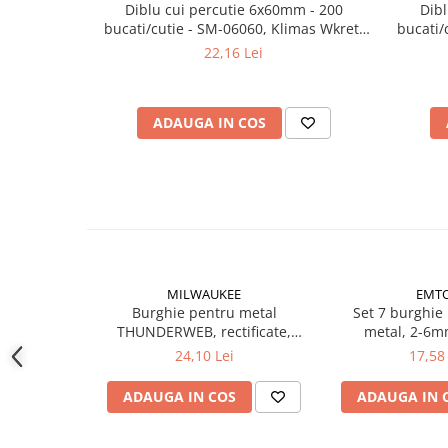
Diblu cui percutie 6x60mm - 200
Dib
Instrumente de masurat si trasat
bucati/cutie - SM-06060, Klimas Wkret-
bucati/
Rigle si echere
met
22,16 Lei
Nivele
Rulete
Markere
ADAUGA IN COS
Suruburi, cuie, dibluri si alte
elemente de fixare
Dibluri
Dibluri cu surub
Dibluri cui percutie
Dibluri cu carlig
MILWAUKEE
EMT
Dibluri pentru gips-carton
Burghie pentru metal
Set 7 burghie
Dibluri pentru lemn
THUNDERWEB, rectificate,
metal, 2-6
Ø1.5mm, 10buc (4932352378),
Dibluri pentru termoizolatii
24,10 Lei
17,58 
MILWAUKEE
Dibluri rosii SFX
ADAUGA IN COS
ADAUGA IN 
Suruburi
Suruburi pentru gips-carton