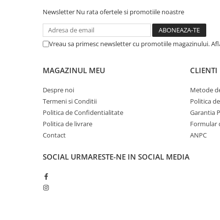
Suruburi pentru lemn
Newsletter
Nu rata ofertele si promotiile noastre
Suruburi autoforante
Suruburi pentru tabla
Vreau sa primesc newsletter cu promotiile magazinului. Af
Ancore mecanice
Cuie
MAGAZINUL MEU
CLIENTI
Cuie constructii
Finisaje si amenajari interioare
Despre noi
Metode de
Termeni si Conditii
Politica d
Gips carton, profile si accesorii
Politica de Confidentialitate
Garantia 
Placi gips carton
Politica de livrare
Formular 
Profile gips carton
Contact
ANPC
Accesorii gips carton
Benzi gips carton
SOCIAL
URMARESTE-NE IN SOCIAL MEDIA
Accesorii tencuieli
Silicon, spume si adezivi de montaj
Adezivi montaj
Etanse