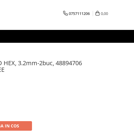
0757111206
0,00
D HEX, 3.2mm-2buc, 48894706
EE
A IN COS