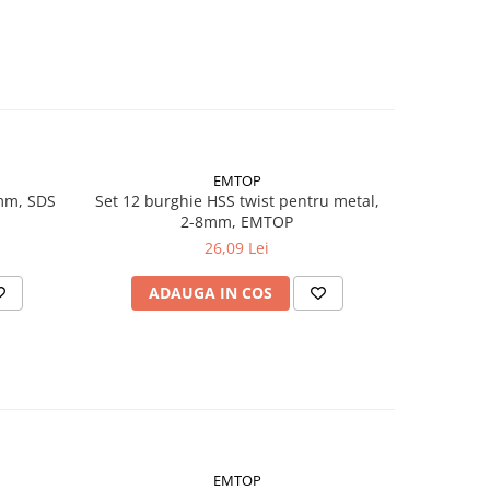
EMTOP
mm, SDS
Set 12 burghie HSS twist pentru metal,
Set 19 bu
2-8mm, EMTOP
THUNDER
26,09 Lei
ADAUGA IN COS
AD
EMTOP