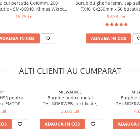
lu cui percutie 6x40mm, 200
Surub dulgherie lemn, cap sa
cutie - SM-06040, Klimas Wkret-
TX40, 8x260mm - 50 bucati/cu
met
WKCP-08260, Klimas Wkret
16,25 Lei
93,38 Lei
ADAUGA IN COS
ADAUGA IN COS
ALTI CLIENTI AU CUMPARAT
OP
MILWAUKEE
MIL
 HSS pentru
Burghie pentru metal
Burghie 
mm, EMTOP
THUNDERWEB, rectificate,
THUNDERWEB
Ø3.0mm, 10buc (4932352381),
Ø4.0mm, 10 b
Lei
33,00 Lei
40
MILWAUKEE
MIL
COS
ADAUGA IN COS
ADAUGA I