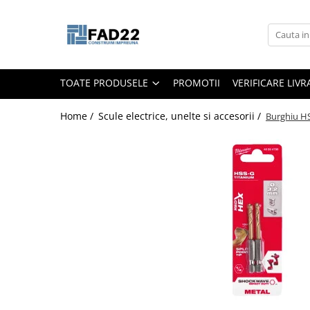
Toate Produsele
Materiale de constructii
TOATE PRODUSELE
PROMOTII
VERIFICARE LIV
Termoizolatii
Vata minerala
Home /
Scule electrice, unelte si accesorii /
Burghiu H
Polistiren
Accesorii termosistem
Lemn pentru constructii
OSB
Cherestea
Dusumea
Lambriu
Tavan
Accesorii pentru cofraje
Materiale prafoase