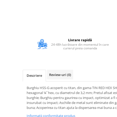
Adezivi
Gleturi
Ipsos
Mortare
Tencuieli decorative
Sape de egalizare, sape
Livrare rapidă
autonivelante si pardoseli
24-48h lucrătoare din momentul în care
industriale
curierul preia comanda
Zidarie
Buiandrugi
Caramizi
Scule electrice, unelte si accesorii
Review-uri
(0)
Descriere
Scule electrice
Acumulatori
Burghiu HSS-G acoperit cu titan, din gama TIN RED HEX S
Masini de gaurit si insurubat
hexagonal ¼˝ hex, cu diametrul de 3,2 mm; Pretul afisat es
burghie; Burghiu pentru gaurirea cu impact, optimizat a fi ut
Polizoare unghiulare
insurubat cu impact; Aschiile de metal sunt eliminate din g
Ferastraie circulare
buna; Acoperirea cu titan ajuta la dispersarea mai buna a ca
Generatoare
Informatii conformitate produs