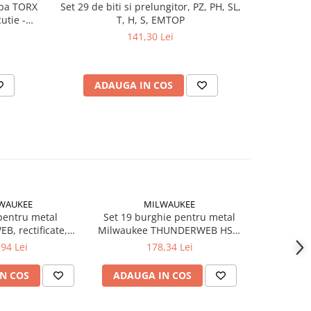
iba TORX
Set 29 de biti si prelungitor, PZ, PH, SL,
Negrese 
tie -
T, H, S, EMTOP
3.5x35m
-met
350
141,30 Lei
ADAUGA IN COS
AD
WAUKEE
MILWAUKEE
pentru metal
Set 19 burghie pentru metal
Set de burg
, rectificate,
Milwaukee THUNDERWEB HSS-
coada Hex 
uc (4932352384),
G (4932352374), MILWAUKEE
Gen.2
,94 Lei
178,34 Lei
WAUKEE
M
N COS
ADAUGA IN COS
ADAUG