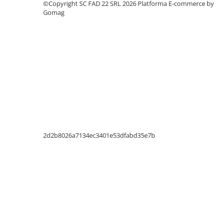
Silicon
©Copyright SC FAD 22 SRL 2026
Platforma E-commerce by
Gomag
Spuma
Accesorii parchet
Plinta si accesorii
Izolatori parchet
Profile trecere
Benzi adezive
Tencuieli decorative si vopsele
Vopsele speciale si spray vopsea
Chituri pentru rosturi
2d2b8026a7134ec3401e53dfabd35e7b
Unelte si accesorii pentru zidarie si
zugravit
Unelte pentru gresie si faianta
Acoperis
Sindrila bituminoasa si accesorii
Placi ondulate si accesorii
Folii acoperis