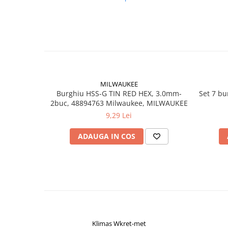
Accesorii electrice
Amestecatoare electrice
Scule de mana
Surubelnite, clesti si chei
Ciocane si topoare
Dalti, spituri, leviere
MILWAUKEE
Cuttere, cutite si foarfece
Burghiu HSS-G TIN RED HEX, 3.0mm-
Set 7 b
Fierastraie
2buc, 48894763 Milwaukee, MILWAUKEE
Accesorii si consumabile
9,29 Lei
Accesorii pentru polizare, slefuire
ADAUGA IN COS
si frezare
Biti
Burghie
Organizatoare
Accesorii unelte
Role abrazive
Unelte electrice speciale
Klimas Wkret-met