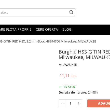
RARE FLOTA PROPRIE
CERE OFERTA
BLOG
SS-G TIN RED HEX, 3.2mm-2buc, 48894706 Milwaukee, MILWAUKEE
Burghiu HSS-G TIN RE
Milwaukee, MILWAUK
MILWAUKEE
11,11 Lei
IN STOC
Durata de livrare:
24-48h
ADAUG