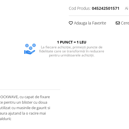
Cod Produs:
045242501571
Ai
Adauga la Favorite
Cere 
1 PUNCT = 1 LEU
La fiecare achiziție, primești puncte de
fidelitate care se transformă în reducere
pentru următoarele achiziții.
HOCKWAVE, cu capat de fixare
te pentru un blister cu doua
ilizat cu masinile de gaurit si
aura ajutand la o racire mai
ldurii;