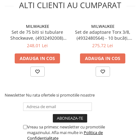
ALTI CLIENTI AU CUMPARAT
MILWAUKEE
MILWAUKEE
Set de 75 biti si tubulare
Set de adaptoare Torx 3/8,
Shockwave, (4932492008),
(4932480564) - 10 bucăți,
MILWAUKEE
MILWAUKEE
248,01 Lei
275,72 Lei
ADAUGA IN COS
ADAUGA IN COS
Newsletter
Nu rata ofertele si promotiile noastre
Vreau sa primesc newsletter cu promotiile
magazinului. Afla mai multe in
Politica de
Confidentialitate