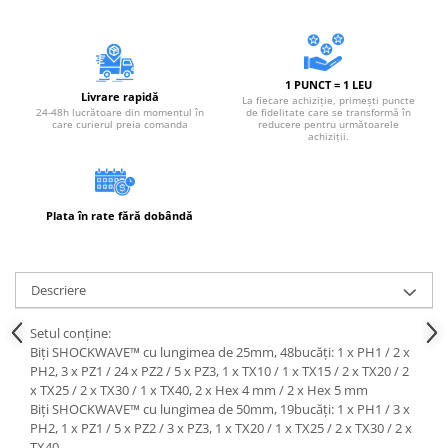
1 PUNCT = 1 LEU
Livrare rapidă
La fiecare achiziție, primești puncte
24-48h lucrătoare din momentul în
de fidelitate care se transformă în
care curierul preia comanda
reducere pentru următoarele
achiziții.
Plata în rate fără dobândă
Descriere
Setul conține:
Biți SHOCKWAVE™ cu lungimea de 25mm, 48bucăți: 1 x PH1 / 2 x
PH2, 3 x PZ1 / 24 x PZ2 / 5 x PZ3, 1 x TX10 / 1 x TX15 / 2 x TX20 / 2
x TX25 / 2 x TX30 / 1 x TX40, 2 x Hex 4 mm / 2 x Hex 5 mm
Biți SHOCKWAVE™ cu lungimea de 50mm, 19bucăți: 1 x PH1 / 3 x
PH2, 1 x PZ1 / 5 x PZ2 / 3 x PZ3, 1 x TX20 / 1 x TX25 / 2 x TX30 / 2 x
TX40