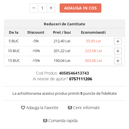
ADAUGA IN COS
Reduceri de Cantitate
De la
Discount
Pret
/ buc
Economisesti
+
5
BUC
-5%
212,40 Lei
55,90 Lei
+
10
BUC
-10%
201,22 Lei
223,58 Lei
+
15
BUC
-15%
190,04 Lei
503,06 Lei
Cod Produs:
4058546413743
Ai nevoie de ajutor?
0757111206
La achizitionarea acestui produs primiti
5
puncte de fidelitate
Adauga la Favorite
Cere informatii
Comanda rapida