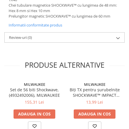
Chei tubulare magnetice SHOCKWAVE™ cu lungimea de 48 mm:
Hex 8 mm si Hex 10 mm
Prelungitor magnetic SHOCKWAVE™ cu lungimea de 60 mm
Informatii conformitate produs
Review-uri
(0)
PRODUSE ALTERNATIVE
MILWAUKEE
MILWAUKEE
Set de 56 biti Shockwave,
Biți TX pentru șurubelnițe
(4932492006), MILWAUKEE
SHOCKWAVE™ IMPACT
DUTY(4932500367)-3buc./set
155,31 Lei
13,99 Lei
ADAUGA IN COS
ADAUGA IN COS