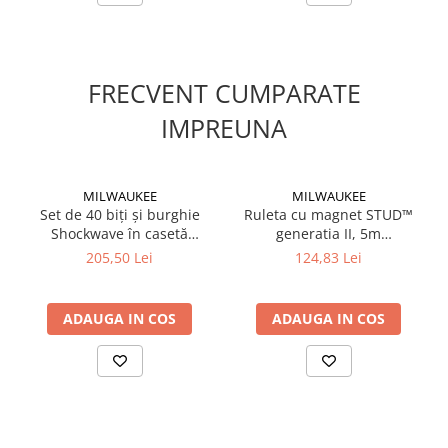
FRECVENT CUMPARATE
IMPREUNA
MILWAUKEE
MILWAUKEE
Set de 40 biți și burghie
Ruleta cu magnet STUD™
Shockwave în casetă
generatia II, 5m
(4932492004), MILWAUKEE
(4932471626), MILWAUKEE
205,50 Lei
124,83 Lei
ADAUGA IN COS
ADAUGA IN COS