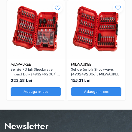
MILWAUKEE
MILWAUKEE
Set de 70 biti Shockwave
Set de 56 biti Shockwave,
Impact Duty (4932492007),
(4932492006), MILWAUKEE
MILWAUKEE
223,58 Lei
155,31 Lei
Adauga in cos
Adauga in cos
Newsletter