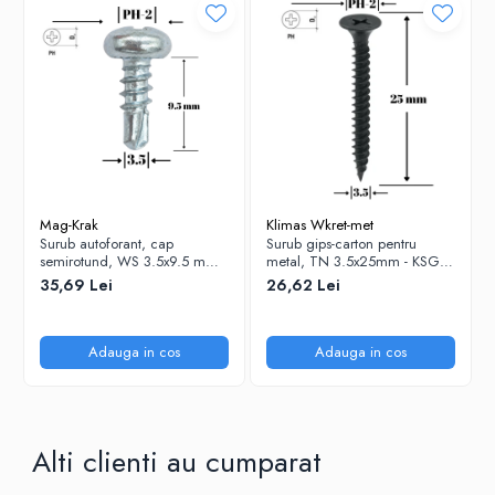
Mag-Krak
Klimas Wkret-met
Surub autoforant, cap
Surub gips-carton pentru
semirotund, WS 3.5x9.5 mm,
metal, TN 3.5x25mm - KSGM-
1000 buc/cutie
35025, Klimas Wkret-met
35,69 Lei
26,62 Lei
Adauga in cos
Adauga in cos
Alti clienti au cumparat