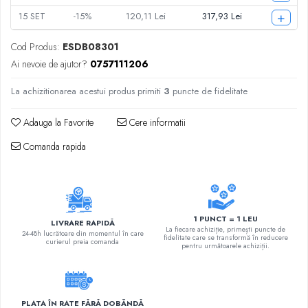
+
15
SET
-15%
120,11 Lei
317,93 Lei
Cod Produs:
ESDB08301
Ai nevoie de ajutor?
0757111206
La achizitionarea acestui produs primiti
3
puncte de fidelitate
Adauga la Favorite
Cere informatii
Comanda rapida
1 PUNCT = 1 LEU
LIVRARE RAPIDĂ
La fiecare achiziție, primești puncte de
24-48h lucrătoare din momentul în care
fidelitate care se transformă în reducere
curierul preia comanda
pentru următoarele achiziții.
PLATA ÎN RATE FĂRĂ DOBÂNDĂ