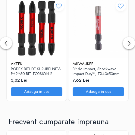
AKTEK
MILWAUKEE
RODEX BITI DE SURUBELNITA
Bit de impact, Shockwave
PH2*50 BIT TORSION 2
Impact Duty™, TX40x50mm -
BUC/CARD SANDWICH
1 buc (4932430890),
5,02 Lei
7,62 Lei
MILWAUKEE
Adauga in cos
Adauga in cos
Frecvent cumparate impreuna