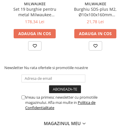
MILWAUKEE
MILWAUKEE
Electrice
Set 19 burghie pentru
Burghiu SDS-plus M2,
metal Milwaukee
Ø10x100x160mm
Prelungitoare si derulatoare
THUNDERWEB HSS-G
(4932307073), MILWAUKEE
178,34 Lei
21,78 Lei
Prize, intrerupatoare si stechere
(4932352374), MILWAUKEE
Intrerupatoare
ADAUGA IN COS
ADAUGA IN COS
Prize
Stechere
Banda izolatoare
Cablu si tubulatura
Newsletter
Nu rata ofertele si promotiile noastre
Corpuri si surse de iluminat
Becuri si tuburi LED
Curte si gradina
Vreau sa primesc newsletter cu promotiile
Garduri metalice
magazinului. Afla mai multe in
Politica de
Plasa gard
Confidentialitate
Stalpi gard
Panouri gard
MAGAZINUL MEU
Utilaje pentru gradina