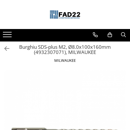
Toate Produsele
Materiale de constructii
Termoizolatii
Burghiu SDS-plus M2, Ø8.0x100x160mm
Vata minerala
(4932307071), MILWAUKEE
Polistiren
MILWAUKEE
Accesorii termosistem
Lemn pentru constructii
OSB
Cherestea
Dusumea
Lambriu
Tavan
Accesorii pentru cofraje
Materiale prafoase