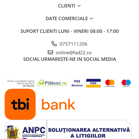
CLIENTI
Aparate de spalat cu presiune
Aspiratoar, suflante si
DATE COMERCIALE
pulverizatoare
SUPORT CLIENTI
LUNI - VINERI 08:00 - 17:00
Masini de tuns iarba, trimmere si
accesorii
0757111206
Furtunuri si conectori
online@fad22.ro
Accesorii si unelte pentru gradina
SOCIAL
URMARESTE-NE IN SOCIAL MEDIA
Pompe apa
Scari aluminiu / otel
Solutii curatare
Echipamente de protectie si
imbracaminte
Incaltaminte
Accesorii echipament
Imbracaminte
Manusi