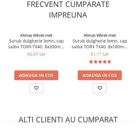
Silicon
FRECVENT CUMPARATE
Spuma
IMPREUNA
Accesorii parchet
Plinta si accesorii
Izolatori parchet
Klimas Wkret-met
Klimas Wkret-met
Surub dulgherie lemn, cap
Surub dulgherie lemn, cap
Profile trecere
saiba TORX TX40, 8x200mm
saiba TORX TX40, 8x180mm
Benzi adezive
- 50 bucati/cutie - WKCP-
- 50 bucati/cutie - WKCP-
65,61 Lei
61,11 Lei
08200, Klimas Wkret-met
08180, Klimas Wkret-met
Tencuieli decorative si vopsele
Vopsele speciale si spray vopsea
ADAUGA IN COS
ADAUGA IN COS
Chituri pentru rosturi
Unelte si accesorii pentru zidarie si
zugravit
Unelte pentru gresie si faianta
Acoperis
Sindrila bituminoasa si accesorii
ALTI CLIENTI AU CUMPARAT
Placi ondulate si accesorii
Folii acoperis