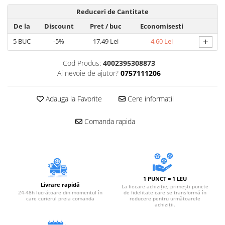
Accesorii electrice
Reduceri de Cantitate
Amestecatoare electrice
De la
Discount
Pret
/ buc
Economisesti
Scule de mana
+
5
BUC
-5%
17,49 Lei
4,60 Lei
Surubelnite, clesti si chei
Ciocane si topoare
Cod Produs:
4002395308873
Dalti, spituri, leviere
Ai nevoie de ajutor?
0757111206
Cuttere, cutite si foarfece
Adauga la Favorite
Cere informatii
Fierastraie
Accesorii si consumabile
Comanda rapida
Accesorii pentru polizare, slefuire
si frezare
Biti
Burghie
Organizatoare
1 PUNCT = 1 LEU
Livrare rapidă
La fiecare achiziție, primești puncte
Accesorii unelte
24-48h lucrătoare din momentul în
de fidelitate care se transformă în
care curierul preia comanda
reducere pentru următoarele
Role abrazive
achiziții.
Unelte electrice speciale