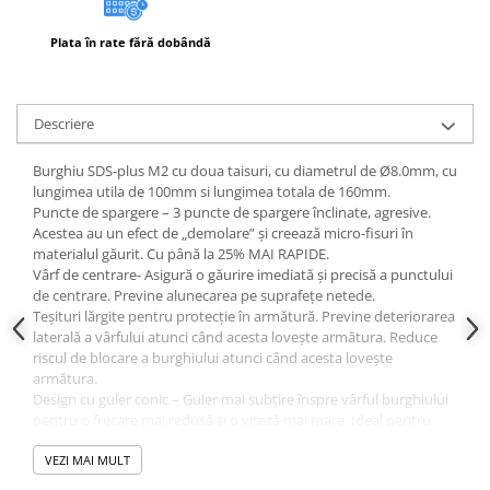
Instrumente de masurat si trasat
Plata în rate fără dobândă
Rigle si echere
Nivele
Rulete
Descriere
Markere
Suruburi, cuie, dibluri si alte
Burghiu SDS-plus M2 cu doua taisuri, cu diametrul de Ø8.0mm, cu
elemente de fixare
lungimea utila de 100mm si lungimea totala de 160mm.
Dibluri
Puncte de spargere – 3 puncte de spargere înclinate, agresive.
Acestea au un efect de „demolare” și creează micro-fisuri în
Dibluri cu surub
materialul găurit. Cu până la 25% MAI RAPIDE.
Dibluri cui percutie
Vârf de centrare- Asigură o găurire imediată și precisă a punctului
de centrare. Previne alunecarea pe suprafețe netede.
Dibluri cu carlig
Teșituri lărgite pentru protecție în armătură. Previne deteriorarea
Dibluri pentru gips-carton
laterală a vârfului atunci când acesta lovește armătura. Reduce
riscul de blocare a burghiului atunci când acesta lovește
Dibluri pentru lemn
armătura.
Dibluri pentru termoizolatii
Design cu guler conic – Guler mai subțire înspre vârful burghiului
Dibluri rosii SFX
pentru o frecare mai redusă și o viteză mai mare. Ideal pentru
ciocane fără cablu, identificat prin geometria gulerului său conic.
Suruburi
Canelură ranforsată – Geometrie de mare volum a canelurii
VEZI MAI MULT
Suruburi pentru gips-carton
pentru îndepărtarea optimă a prafului. Construcția ranforsată a