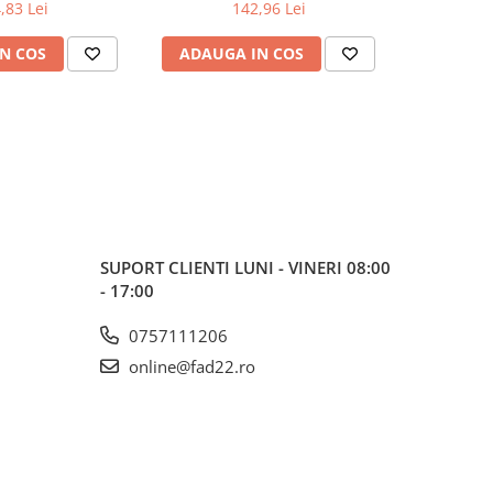
WAUKEE
bucăți, (4932373345),
,83 Lei
142,96 Lei
MILWAUKEE
N COS
ADAUGA IN COS
ADAUG
SUPORT CLIENTI
LUNI - VINERI 08:00
- 17:00
0757111206
online@fad22.ro