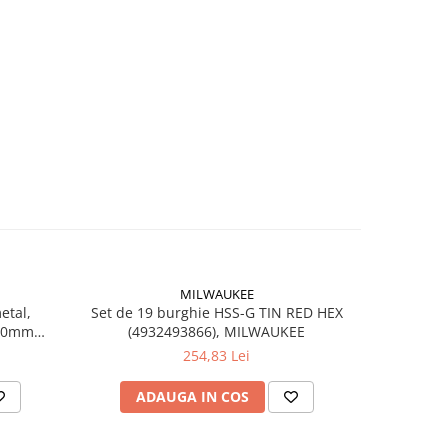
MILWAUKEE
etal,
Set de 19 burghie HSS-G TIN RED HEX
Burghie 
3.0mm
(4932493866), MILWAUKEE
rect
EE
(49
254,83 Lei
ADAUGA IN COS
AD