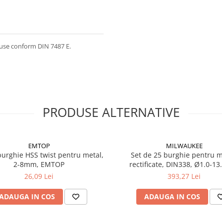
duse conform DIN 7487 E.
PRODUSE ALTERNATIVE
EMTOP
MILWAUKEE
burghie HSS twist pentru metal,
Set de 25 burghie pentru m
2-8mm, EMTOP
rectificate, DIN338, Ø1.0-1
(4932493870), MILWAUK
26,09 Lei
393,27 Lei
ADAUGA IN COS
ADAUGA IN COS