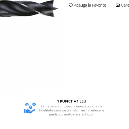
Adauga la Favorite
Cere 
1 PUNCT = 1 LEU
La fiecare achiziție, primești puncte de
fidelitate care se transformă în reducere
pentru următoarele achiziții.