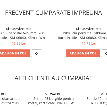
FRECVENT CUMPARATE IMPREUNA
Klimas Wkret-met
Klimas Wkret-met
lu cui percutie 6x40mm, 200
Diblu cui percutie 6x80mm 
cutie - SM-06040, Klimas Wkret-
bucati/cutie - SM-06080, Klima
met
met
16,25 Lei
17,75 Lei
ADAUGA IN COS
ADAUGA IN COS
ALTI CLIENTI AU CUMPARAT
UKEE
MILWAUKEE
MIL
ie diamantate
Set de 25 burghie pentru
Set de 19 bu
 4932471863
metal, rectificate, DIN338, Ø1.0-
RED HEX (