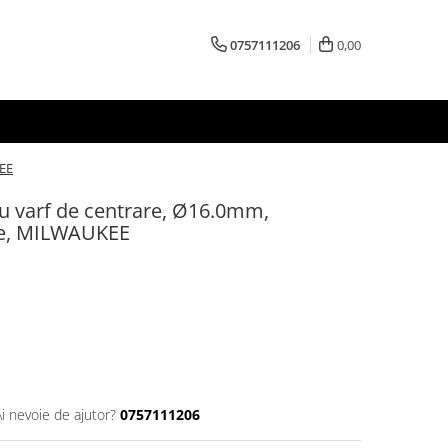
0757111206
0,00
KEE
u varf de centrare, Ø16.0mm,
e, MILWAUKEE
Ai nevoie de ajutor?
0757111206