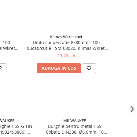
Klimas Wkret-met
- 100
Diblu cui percutie 8x80mm - 100
Diblu 
s Wkret-
bucati/cutie - SM-08080, Klimas Wkret-
bucati/cut
met
29,76 Lei
ADAUGA IN COS
AD
WAUKEE
MILWAUKEE
rghie HSS-G TIN
Burghie pentru metal HSS
Set de 7 b
4932493866),
Cobalt, DIN338, Ø6.0mm, 10
(493249