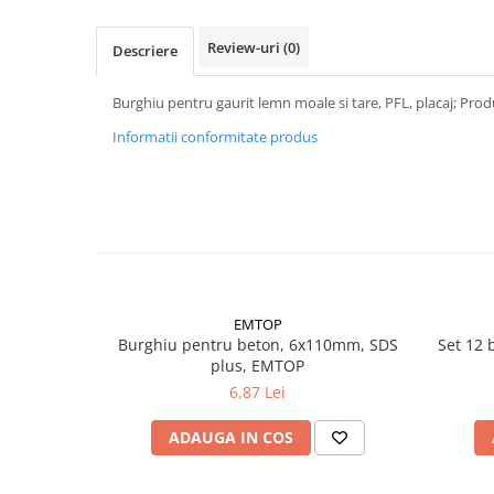
Accesorii electrice
Amestecatoare electrice
Review-uri
(0)
Descriere
Scule de mana
Surubelnite, clesti si chei
Burghiu pentru gaurit lemn moale si tare, PFL, placaj; Pro
Ciocane si topoare
Informatii conformitate produs
Dalti, spituri, leviere
Cuttere, cutite si foarfece
Fierastraie
Accesorii si consumabile
Accesorii pentru polizare, slefuire
si frezare
EMTOP
Biti
Burghiu pentru beton, 6x110mm, SDS
Set 12 
Burghie
plus, EMTOP
Organizatoare
6,87 Lei
Accesorii unelte
ADAUGA IN COS
Role abrazive
Unelte electrice speciale