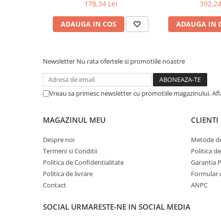
G (4932352374), MILWAUKEE
Milwaukee, 
178,34 Lei
392,24
Suruburi pentru lemn
Suruburi autoforante
ADAUGA IN COS
ADAUGA IN 
Suruburi pentru tabla
Ancore mecanice
Newsletter
Nu rata ofertele si promotiile noastre
Cuie
Cuie constructii
Finisaje si amenajari interioare
Vreau sa primesc newsletter cu promotiile magazinului. Af
Gips carton, profile si accesorii
Placi gips carton
MAGAZINUL MEU
CLIENTI
Profile gips carton
Despre noi
Metode de
Accesorii gips carton
Termeni si Conditii
Politica d
Benzi gips carton
Politica de Confidentialitate
Garantia 
Accesorii tencuieli
Politica de livrare
Formular 
Silicon, spume si adezivi de montaj
Contact
ANPC
Adezivi montaj
SOCIAL
URMARESTE-NE IN SOCIAL MEDIA
Etanse