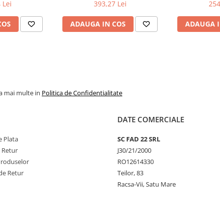
MILWAUKEE
13.0mm (4932493870),
MIL
 Lei
393,27 Lei
254
MILWAUKEE
COS
ADAUGA IN COS
ADAUGA I
la mai multe in
Politica de Confidentialitate
DATE COMERCIALE
 Plata
SC FAD 22 SRL
e Retur
J30/21/2000
Produselor
RO12614330
de Retur
Teilor, 83
Racsa-Vii, Satu Mare