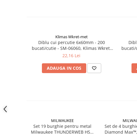
Instrumente de masurat si trasat
Rigle si echere
Nivele
Rulete
Klimas Wkret-met
Markere
Diblu cui percutie 6x60mm - 200
Dib
Suruburi, cuie, dibluri si alte
bucati/cutie - SM-06060, Klimas Wkret-
bucati/
elemente de fixare
met
22,16 Lei
Dibluri
ADAUGA IN COS
Dibluri cu surub
Dibluri cui percutie
Dibluri cu carlig
Dibluri pentru gips-carton
Dibluri pentru lemn
Dibluri pentru termoizolatii
Dibluri rosii SFX
MILWAUKEE
MILWA
Suruburi
Set 19 burghie pentru metal
Set de 4 burgh
Milwaukee THUNDERWEB HSS-
Diamond Max™,
Suruburi pentru gips-carton