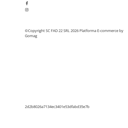
Silicon
Spuma
Accesorii parchet
Plinta si accesorii
©Copyright SC FAD 22 SRL 2026
Platforma E-commerce by
Izolatori parchet
Gomag
Profile trecere
Benzi adezive
Tencuieli decorative si vopsele
Vopsele speciale si spray vopsea
Chituri pentru rosturi
Unelte si accesorii pentru zidarie si
zugravit
Unelte pentru gresie si faianta
Acoperis
2d2b8026a7134ec3401e53dfabd35e7b
Sindrila bituminoasa si accesorii
Placi ondulate si accesorii
Folii acoperis