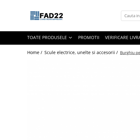
Toate Produsele
Materiale de constructii
TOATE PRODUSELE
PROMOTII
VERIFICARE LIV
Termoizolatii
Vata minerala
Home /
Scule electrice, unelte si accesorii /
Burghiu p
Polistiren
Accesorii termosistem
Lemn pentru constructii
OSB
Cherestea
Dusumea
Lambriu
Tavan
Accesorii pentru cofraje
Materiale prafoase