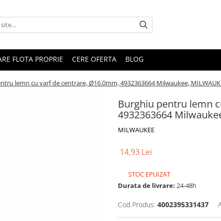
RARE FLOTA PROPRIE
CERE OFERTA
BLOG
entru lemn cu varf de centrare, Ø16.0mm, 4932363664 Milwaukee, MILWAU
Burghiu pentru lemn c
4932363664 Milwauke
MILWAUKEE
14,93 Lei
STOC EPUIZAT
Durata de livrare:
24-48h
Cod Produs:
4002395331437