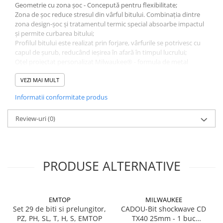
Geometrie cu zona șoc - Concepută pentru flexibilitate;
Suruburi pentru lemn
Zona de șoc reduce stresul din vârful bitului. Combinația dintre
Suruburi autoforante
zona design-șoc și tratamentul termic special absoarbe impactul
și permite curbarea bitului;
Suruburi pentru tabla
Profilul bitului este realizat prin forjare, vârfurile se potrivesc cu
Ancore mecanice
capul de șurub, reducând ieșirea în afară în timpul lucrului;
Oțel proiectat personalizat Milwaukee® - formula de metal
Cuie
personalizat face ca biții Shockwave să fie mai rezistenți la șoc, la
Cuie constructii
impact.
VEZI MAI MULT
Finisaje si amenajari interioare
Informatii conformitate produs
Gips carton, profile si accesorii
Review-uri
(0)
Placi gips carton
Profile gips carton
Accesorii gips carton
Benzi gips carton
PRODUSE ALTERNATIVE
Accesorii tencuieli
Silicon, spume si adezivi de montaj
Adezivi montaj
EMTOP
MILWAUKEE
Set 29 de biti si prelungitor,
CADOU-Bit shockwave CD
Etanse
PZ, PH, SL, T, H, S, EMTOP
TX40 25mm - 1 buc