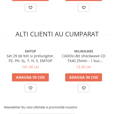
Electrice
Prelungitoare si derulatoare
Prize, intrerupatoare si stechere
Intrerupatoare
ALTI CLIENTI AU CUMPARAT
Prize
Stechere
Banda izolatoare
EMTOP
MILWAUKEE
Set 29 de biti si prelungitor,
CADOU-Bit shockwave CD
Cablu si tubulatura
PZ, PH, SL, T, H, S, EMTOP
TX40 25mm - 1 buc
Corpuri si surse de iluminat
(4932430889-1)
141,30 Lei
13,50 Lei
Becuri si tuburi LED
ADAUGA IN COS
ADAUGA IN COS
Curte si gradina
Garduri metalice
Plasa gard
Stalpi gard
Panouri gard
Newsletter
Nu rata ofertele si promotiile noastre
Utilaje pentru gradina