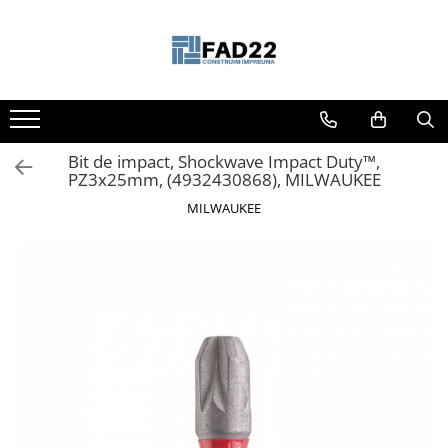
Toate Produsele
Materiale de constructii
Termoizolatii
Bit de impact, Shockwave Impact Duty™,
Vata minerala
PZ3x25mm, (4932430868), MILWAUKEE
Polistiren
MILWAUKEE
Accesorii termosistem
Lemn pentru constructii
OSB
Cherestea
Dusumea
Lambriu
Tavan
Accesorii pentru cofraje
Materiale prafoase