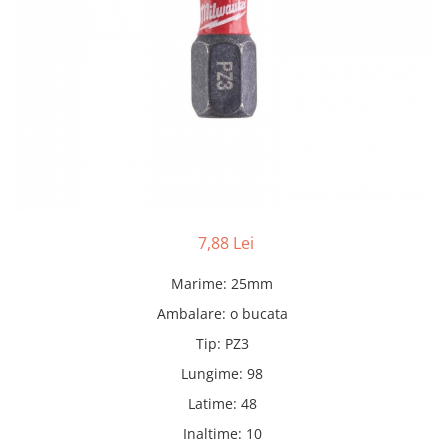
Adezivi
Gleturi
Ipsos
Mortare
Tencuieli decorative
Sape de egalizare, sape
autonivelante si pardoseli
industriale
Zidarie
Buiandrugi
7,88 Lei
Caramizi
Scule electrice, unelte si accesorii
Marime
:
25mm
Scule electrice
Ambalare
:
o bucata
Acumulatori
Tip
:
PZ3
Masini de gaurit si insurubat
Lungime
:
98
Polizoare unghiulare
Latime
:
48
Ferastraie circulare
Generatoare
Inaltime
:
10