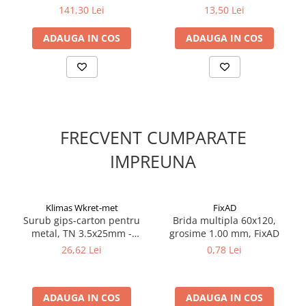
Silicon
(4932430889-1)
141,30 Lei
13,50 Lei
Spuma
ADAUGA IN COS
ADAUGA IN COS
Accesorii parchet
Plinta si accesorii
Izolatori parchet
Profile trecere
Benzi adezive
FRECVENT CUMPARATE
Tencuieli decorative si vopsele
Vopsele speciale si spray vopsea
IMPREUNA
Chituri pentru rosturi
Unelte si accesorii pentru zidarie si
zugravit
Klimas Wkret-met
FixAD
Surub gips-carton pentru
Brida multipla 60x120,
Unelte pentru gresie si faianta
metal, TN 3.5x25mm -
grosime 1.00 mm, FixAD
Acoperis
KSGM-35025, Klimas Wkret-
26,62 Lei
0,78 Lei
met
Sindrila bituminoasa si accesorii
Placi ondulate si accesorii
ADAUGA IN COS
ADAUGA IN COS
Folii acoperis