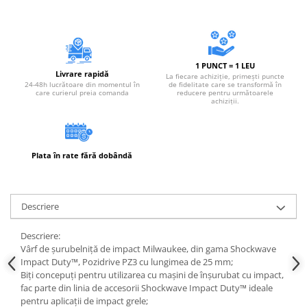
Instrumente de masurat si trasat
Rigle si echere
Nivele
Rulete
1 PUNCT = 1 LEU
Livrare rapidă
La fiecare achiziție, primești puncte
Markere
24-48h lucrătoare din momentul în
de fidelitate care se transformă în
care curierul preia comanda
reducere pentru următoarele
Suruburi, cuie, dibluri si alte
achiziții.
elemente de fixare
Dibluri
Dibluri cu surub
Plata în rate fără dobândă
Dibluri cui percutie
Dibluri cu carlig
Descriere
Dibluri pentru gips-carton
Dibluri pentru lemn
Descriere:
Dibluri pentru termoizolatii
Vârf de șurubelniță de impact Milwaukee, din gama Shockwave
Dibluri rosii SFX
Impact Duty™, Pozidrive PZ3 cu lungimea de 25 mm;
Biți concepuți pentru utilizarea cu mașini de înșurubat cu impact,
Suruburi
fac parte din linia de accesorii Shockwave Impact Duty™ ideale
Suruburi pentru gips-carton
pentru aplicații de impact grele;