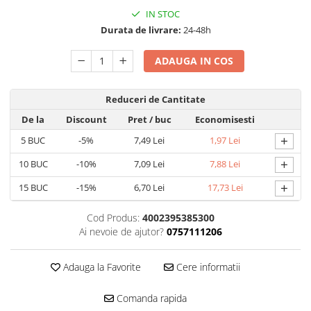
Accesorii electrice
IN STOC
Amestecatoare electrice
Durata de livrare:
24-48h
Scule de mana
ADAUGA IN COS
Surubelnite, clesti si chei
Ciocane si topoare
Reduceri de Cantitate
Dalti, spituri, leviere
Cuttere, cutite si foarfece
De la
Discount
Pret
/ buc
Economisesti
Fierastraie
+
5
BUC
-5%
7,49 Lei
1,97 Lei
Accesorii si consumabile
+
10
BUC
-10%
7,09 Lei
7,88 Lei
Accesorii pentru polizare, slefuire
+
15
BUC
-15%
6,70 Lei
17,73 Lei
si frezare
Biti
Cod Produs:
4002395385300
Burghie
Ai nevoie de ajutor?
0757111206
Organizatoare
Accesorii unelte
Adauga la Favorite
Cere informatii
Role abrazive
Comanda rapida
Unelte electrice speciale