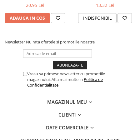
(MAKK300) (10/100)
Suruburi pentru lemn
20,95 Lei
13,32 Lei
Suruburi autoforante
ADAUGA IN COS
INDISPONIBIL
Suruburi pentru tabla
Ancore mecanice
Cuie
Newsletter
Nu rata ofertele si promotiile noastre
Cuie constructii
Finisaje si amenajari interioare
Gips carton, profile si accesorii
Vreau sa primesc newsletter cu promotiile
Placi gips carton
magazinului. Afla mai multe in
Politica de
Profile gips carton
Confidentialitate
Accesorii gips carton
Benzi gips carton
MAGAZINUL MEU
Accesorii tencuieli
CLIENTI
Silicon, spume si adezivi de montaj
Adezivi montaj
DATE COMERCIALE
Etanse