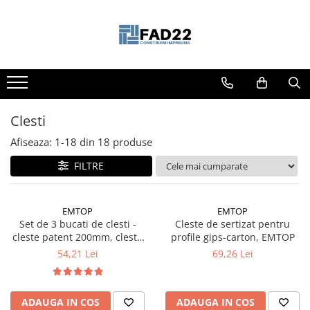
Toate Produsele
Materiale de constructii
Termoizolatii
Vata minerala
Clesti
Polistiren
Afiseaza:
1-
18
din
18
produse
Accesorii termosistem
FILTRE
Lemn pentru constructii
OSB
Cherestea
EMTOP
EMTOP
Set de 3 bucati de clesti -
Cleste de sertizat pentru
Dusumea
cleste patent 200mm, cleste
profile gips-carton, EMTOP
Lambriu
taietor 160mm si cleste cu
54,21 Lei
69,26 Lei
Tavan
varf ascutit 160mm, EMTOP
Accesorii pentru cofraje
Materiale prafoase
ADAUGA IN COS
ADAUGA IN COS