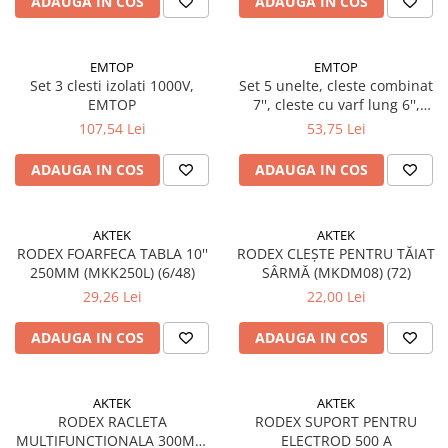
ADAUGA IN COS
ADAUGA IN COS
Instrumente de masurat si trasat
Rigle si echere
EMTOP
EMTOP
Nivele
Set 3 clesti izolati 1000V,
Set 5 unelte, cleste combinat
Rulete
EMTOP
7'', cleste cu varf lung 6'',
Markere
cleste taiere diagonala 6'',
107,54 Lei
53,75 Lei
surubelnita PH1*100 si
Suruburi, cuie, dibluri si alte
surubelnita SL5.5*100,
elemente de fixare
ADAUGA IN COS
ADAUGA IN COS
EMTOP
Dibluri
Dibluri cu surub
AKTEK
AKTEK
Dibluri cui percutie
RODEX FOARFECA TABLA 10''
RODEX CLEȘTE PENTRU TĂIAT
250MM (MKK250L) (6/48)
SÂRMĂ (MKDM08) (72)
Dibluri cu carlig
29,26 Lei
22,00 Lei
Dibluri pentru gips-carton
Dibluri pentru lemn
ADAUGA IN COS
ADAUGA IN COS
Dibluri pentru termoizolatii
Dibluri rosii SFX
AKTEK
AKTEK
Suruburi
RODEX RACLETA
RODEX SUPORT PENTRU
Suruburi pentru gips-carton
MULTIFUNCTIONALA 300MM
ELECTROD 500 A