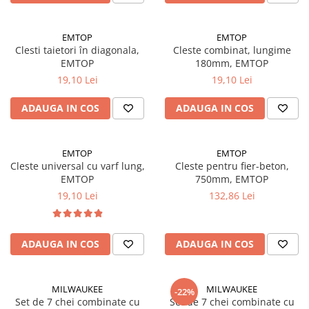
Adezivi
Gleturi
EMTOP
EMTOP
Ipsos
Clesti taietori în diagonala,
Cleste combinat, lungime
Mortare
EMTOP
180mm, EMTOP
19,10 Lei
19,10 Lei
Tencuieli decorative
Sape de egalizare, sape
ADAUGA IN COS
ADAUGA IN COS
autonivelante si pardoseli
industriale
Zidarie
Buiandrugi
EMTOP
EMTOP
Cleste universal cu varf lung,
Cleste pentru fier-beton,
Caramizi
EMTOP
750mm, EMTOP
Scule electrice, unelte si accesorii
19,10 Lei
132,86 Lei
Scule electrice
Acumulatori
ADAUGA IN COS
ADAUGA IN COS
Masini de gaurit si insurubat
Polizoare unghiulare
Ferastraie circulare
MILWAUKEE
MILWAUKEE
-22%
Generatoare
Set de 7 chei combinate cu
Set de 7 chei combinate cu