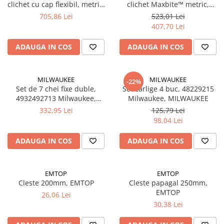
clichet cu cap flexibil, metric,
clichet Maxbite™ metric,
Accesorii electrice
4932478557 Milwaukee,
4932464993 Milwaukee,
705,86 Lei
523,01 Lei
Amestecatoare electrice
MILWAUKEE
MILWAUKEE
407,70 Lei
Scule de mana
Surubelnite, clesti si chei
ADAUGA IN COS
ADAUGA IN COS
Ciocane si topoare
Dalti, spituri, leviere
MILWAUKEE
MILWAUKEE
-22%
Cuttere, cutite si foarfece
Set de 7 chei fixe duble,
Set carlige 4 buc, 48229215
4932492713 Milwaukee,
Milwaukee, MILWAUKEE
Fierastraie
MILWAUKEE
332,95 Lei
125,79 Lei
Accesorii si consumabile
98,04 Lei
Accesorii pentru polizare, slefuire
si frezare
ADAUGA IN COS
ADAUGA IN COS
Biti
Burghie
EMTOP
EMTOP
Organizatoare
Cleste 200mm, EMTOP
Cleste papagal 250mm,
Accesorii unelte
EMTOP
26,06 Lei
Role abrazive
30,38 Lei
Unelte electrice speciale