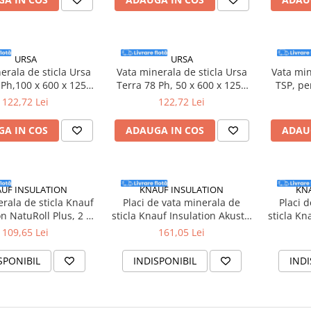
URSA
URSA
erala de sticla Ursa
Vata minerala de sticla Ursa
Vata min
 Ph,100 x 600 x 1250
Terra 78 Ph, 50 x 600 x 1250
TSP, pe
m, 4.5mp/bax
mm, 9mp/bax
600 x 
122,72 Lei
122,72 Lei
A IN COS
ADAUGA IN COS
ADAU
UF INSULATION
KNAUF INSULATION
KN
rala de sticla Knauf
Placi de vata minerala de
Placi 
on NatuRoll Plus, 2 x
sticla Knauf Insulation Akustik
sticla Kn
00 x 6700 mm, 16.08
Board, 1250 x 600 x 50 mm,
Board, 1
109,65 Lei
161,05 Lei
m²/rola
12mp/bax
SPONIBIL
INDISPONIBIL
INDI