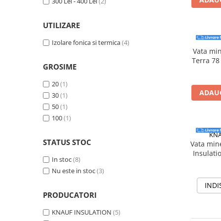
300 Lei - 400 Lei
(2)
Adezivi
Gleturi
UTILIZARE
Ipsos
Izolare fonica si termica
(4)
Mortare
Vata min
Tencuieli decorative
Terra 78
GROSIME
m
Sape de egalizare, sape
autonivelante si pardoseli
20
(1)
industriale
ADAUG
Zidarie
30
(1)
50
(1)
Buiandrugi
100
(1)
Caramizi
Scule electrice, unelte si accesorii
KNA
STATUS STOC
Vata mine
Scule electrice
Insulati
In stoc
(8)
Acumulatori
50 x 12
Nu este in stoc
(3)
Masini de gaurit si insurubat
INDI
Polizoare unghiulare
PRODUCATORI
Ferastraie circulare
KNAUF INSULATION
(5)
Generatoare