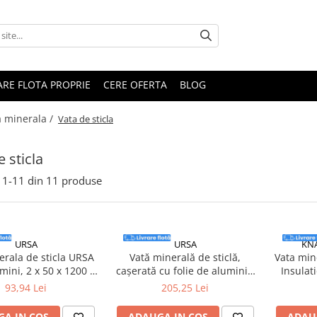
RARE FLOTA PROPRIE
CERE OFERTA
BLOG
a minerala /
Vata de sticla
 sticla
1-
11
din
11
produse
URSA
URSA
KN
erala de sticla URSA
Vată minerală de sticlă,
Vata min
ini, 2 x 50 x 1200 x
cașerată cu folie de aluminiu
Insulat
m , 14.88mp/rolă
URSA DF 42PLUS Ab100mm
1200x1
93,94 Lei
205,25 Lei
7000x1200x100 8.40mp/rolă
A IN COS
ADAUGA IN COS
ADAU