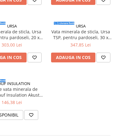
URSA
URSA
erala de sticla, Ursa
Vata minerala de sticla, Ursa
ntru pardoseli, 20 x
TSP, pentru pardoseli, 30 x
1000 mm, 12mp/bax
600 x 1000 mm, 8.4mp/bax
303,00 Lei
347,85 Lei
GA IN COS
ADAUGA IN COS
AUF INSULATION
de vata minerala de
auf Insulation Akustik
00 x 600 x 1250 mm,
146,38 Lei
6mp/bax
SPONIBIL