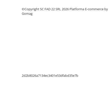
Instrumente de masurat si trasat
©Copyright SC FAD 22 SRL 2026
Platforma E-commerce by
Rigle si echere
Gomag
Nivele
Rulete
Markere
Suruburi, cuie, dibluri si alte
elemente de fixare
Dibluri
Dibluri cu surub
Dibluri cui percutie
Dibluri cu carlig
2d2b8026a7134ec3401e53dfabd35e7b
Dibluri pentru gips-carton
Dibluri pentru lemn
Dibluri pentru termoizolatii
Dibluri rosii SFX
Suruburi
Suruburi pentru gips-carton