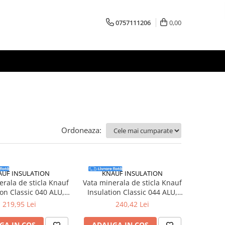
0757111206
0,00
Ordoneaza:
AUF INSULATION
KNAUF INSULATION
erala de sticla Knauf
Vata minerala de sticla Knauf
ion Classic 040 ALU,
Insulation Classic 044 ALU,
0000x50, 12mp/rola
1200x8000x100, 9.6mp/rola
219,95 Lei
240,42 Lei
GA IN COS
ADAUGA IN COS