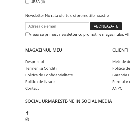
URSA
(6)
Accesorii electrice
Amestecatoare electrice
Newsletter
Nu rata ofertele si promotiile noastre
Scule de mana
Surubelnite, clesti si chei
Vreau sa primesc newsletter cu promotiile magazinului. Af
Ciocane si topoare
Dalti, spituri, leviere
Cuttere, cutite si foarfece
MAGAZINUL MEU
CLIENTI
Fierastraie
Despre noi
Metode de
Accesorii si consumabile
Termeni si Conditii
Politica d
Accesorii pentru polizare, slefuire
Politica de Confidentialitate
Garantia 
si frezare
Politica de livrare
Formular 
Biti
Contact
ANPC
Burghie
SOCIAL
URMARESTE-NE IN SOCIAL MEDIA
Organizatoare
Accesorii unelte
Role abrazive
Unelte electrice speciale