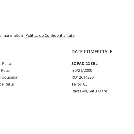
la mai multe in
Politica de Confidentialitate
DATE COMERCIALE
 Plata
SC FAD 22 SRL
e Retur
J30/21/2000
Produselor
RO12614330
de Retur
Teilor, 83
Racsa-Vii, Satu Mare