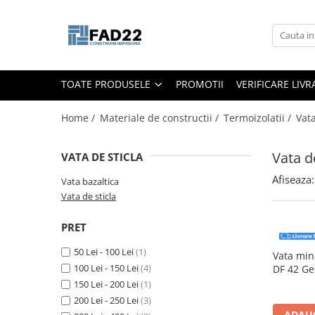
Toate Produsele
Materiale de constructii
TOATE PRODUSELE
PROMOTII
VERIFICARE LIV
Termoizolatii
Vata minerala
Home /
Materiale de constructii /
Termoizolatii /
Vat
Polistiren
Accesorii termosistem
Vata de
VATA DE STICLA
Lemn pentru constructii
Afiseaza:
Vata bazaltica
OSB
Vata de sticla
Cherestea
PRET
Dusumea
Lambriu
50 Lei - 100 Lei
(1)
Vata min
Tavan
100 Lei - 150 Lei
(4)
DF 42 Gem
6200 m
Accesorii pentru cofraje
150 Lei - 200 Lei
(1)
200 Lei - 250 Lei
(3)
Materiale prafoase
ADAUG