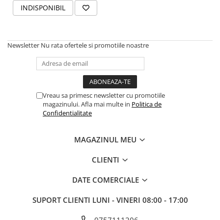
Accesorii electrice
INDISPONIBIL
Amestecatoare electrice
Scule de mana
Newsletter
Nu rata ofertele si promotiile noastre
Surubelnite, clesti si chei
Ciocane si topoare
Dalti, spituri, leviere
Cuttere, cutite si foarfece
Vreau sa primesc newsletter cu promotiile
Fierastraie
magazinului. Afla mai multe in
Politica de
Accesorii si consumabile
Confidentialitate
Accesorii pentru polizare, slefuire
si frezare
MAGAZINUL MEU
Biti
CLIENTI
Burghie
Organizatoare
DATE COMERCIALE
Accesorii unelte
Role abrazive
SUPORT CLIENTI
LUNI - VINERI 08:00 - 17:00
Unelte electrice speciale