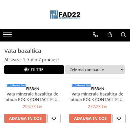
Toate Produsele
Materiale de constructii
Termoizolatii
Vata minerala
Vata bazaltica
Polistiren
Afiseaza:
1-
7
din
7
produse
Accesorii termosistem
FILTRE
Lemn pentru constructii
OSB
Cherestea
FIBRAN
FIBRAN
Vata minerala bazaltica de
Vata minerala bazaltica de
Dusumea
fatada ROCK CONTACT PLUS,
fatada ROCK CONTACT PLUS,
Lambriu
100 x 600 x 1200 mm,
150 x 600 x 1200 mm,
204,78 Lei
232,28 Lei
Tavan
2.88mp/bax, 4buc/bax
2.16mp/bax, 3buc/bax
Accesorii pentru cofraje
ADAUGA IN COS
ADAUGA IN COS
Materiale prafoase