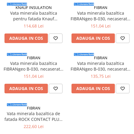
Adezivi
KNAUF INSULATION
FIBRAN
Gleturi
Vata minerala bazaltica
Vata minerala bazaltica
pentru fatada Knauf
FIBRANgeo B-030, necaserata,
Ipsos
Insulation FKD-N Thermal,
izolatii generale, grosime 50
114,68 Lei
151,04 Lei
Mortare
150 x 600 x 1000 mm, 1,
mm, 1200 x 600 mm
Tencuieli decorative
ADAUGA IN COS
ADAUGA IN COS
Sape de egalizare, sape
autonivelante si pardoseli
industriale
Zidarie
FIBRAN
FIBRAN
Vata minerala bazaltica
Vata minerala bazaltica
Buiandrugi
FIBRANgeo B-030, necaserata,
FIBRANgeo B-030, necaserata,
Caramizi
izolatii generale, grosime 100
izolatii generale, grosime 150
151,04 Lei
135,75 Lei
mm, 1200 x 600 mm, 3,6
mm, 1200 x 600 mm, 2.16
Scule electrice, unelte si accesorii
mp/pachet
mp/pachet
ADAUGA IN COS
ADAUGA IN COS
Scule electrice
Acumulatori
Masini de gaurit si insurubat
FIBRAN
Vata minerala bazaltica de
Polizoare unghiulare
fatada ROCK CONTACT PLUS,
Ferastraie circulare
50 x 600 x 1200 mm,
222,60 Lei
Generatoare
5.76mp/bax, 8buc/bax