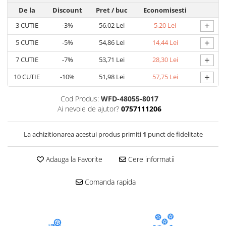
De la
Discount
Pret
/ buc
Economisesti
+
3
CUTIE
-3%
56,02 Lei
5,20 Lei
+
5
CUTIE
-5%
54,86 Lei
14,44 Lei
+
7
CUTIE
-7%
53,71 Lei
28,30 Lei
+
10
CUTIE
-10%
51,98 Lei
57,75 Lei
Cod Produs:
WFD-48055-8017
Ai nevoie de ajutor?
0757111206
La achizitionarea acestui produs primiti
1
punct de fidelitate
Adauga la Favorite
Cere informatii
Comanda rapida