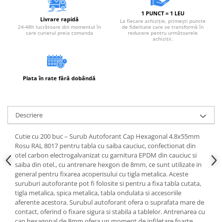
1 PUNCT = 1 LEU
Livrare rapidă
La fiecare achiziție, primești puncte
24-48h lucrătoare din momentul în
de fidelitate care se transformă în
care curierul preia comanda
reducere pentru următoarele
achiziții.
Plata în rate fără dobândă
Descriere
Cutie cu 200 buc – Surub Autoforant Cap Hexagonal 4.8x55mm
Rosu RAL 8017 pentru tabla cu saiba cauciuc, confectionat din
otel carbon electrogalvanizat cu garnitura EPDM din cauciuc si
saiba din otel., cu antrenare hexgon de 8mm, ce sunt utilizate in
general pentru fixarea acoperisului cu tigla metalica. Aceste
suruburi autoforante pot fi folosite si pentru a fixa tabla cutata,
tigla metalica, spica metalica, tabla ondulata si accesoriile
aferente acestora. Surubul autoforant ofera o suprafata mare de
contact, oferind o fixare sigura si stabila a tablelor. Antrenarea cu
cap hexagonal de 8mm ofera un moment de infiletare foarte