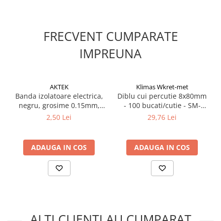
FRECVENT CUMPARATE
IMPREUNA
AKTEK
Klimas Wkret-met
Banda izolatoare electrica,
Diblu cui percutie 8x80mm
negru, grosime 0.15mm,
- 100 bucati/cutie - SM-
lungime 9.14m, KLAUS
08080, Klimas Wkret-met
2,50 Lei
29,76 Lei
ADAUGA IN COS
ADAUGA IN COS
ALTI CLIENTI AU CUMPARAT