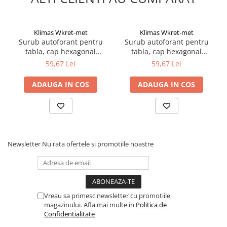
Klimas Wkret-met
Klimas Wkret-met
Surub autoforant pentru
Surub autoforant pentru
tabla, cap hexagonal
tabla, cap hexagonal
4.8x70mm RAL 9005- 200
4.8x70mm RAL 7016- 200
59,67 Lei
59,67 Lei
buc/cutie - WFD-48070-
buc/cutie - WFD-48070-
9005, Klimas Wkret-met
7016, Klimas Wkret-met
ADAUGA IN COS
ADAUGA IN COS
Newsletter
Nu rata ofertele si promotiile noastre
Vreau sa primesc newsletter cu promotiile
magazinului. Afla mai multe in
Politica de
Confidentialitate