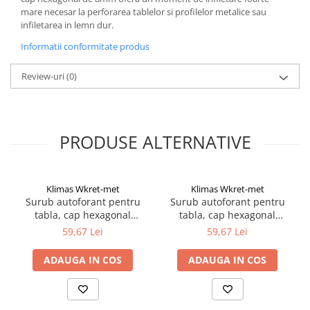
mare necesar la perforarea tablelor si profilelor metalice sau
infiletarea in lemn dur.
Informatii conformitate produs
Review-uri
(0)
PRODUSE ALTERNATIVE
Klimas Wkret-met
Klimas Wkret-met
Surub autoforant pentru
Surub autoforant pentru
tabla, cap hexagonal
tabla, cap hexagonal
4.8x70mm RAL 9005- 200
4.8x70mm RAL 7016- 200
59,67 Lei
59,67 Lei
buc/cutie - WFD-48070-
buc/cutie - WFD-48070-
9005, Klimas Wkret-met
7016, Klimas Wkret-met
ADAUGA IN COS
ADAUGA IN COS