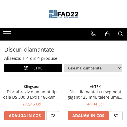
Toate Produsele
Materiale de constructii
Termoizolatii
Vata minerala
Discuri diamantate
Polistiren
Afiseaza:
1-
4
din
4
produse
Accesorii termosistem
FILTRE
Lemn pentru constructii
OSB
Cherestea
Klingspor
AKTEK
Disc abraziv diamantat tip
Disc diamantat cu segment
Dusumea
oala DS 300 B Extra 180x8mm,
gigant 125 mm, taiere umed-
Lambriu
pentru Beton, Sapa, Materiale
uscat - Rodex
272,45 Lei
44,04 Lei
Tavan
de santier - Klingspor
Accesorii pentru cofraje
ADAUGA IN COS
ADAUGA IN COS
Materiale prafoase