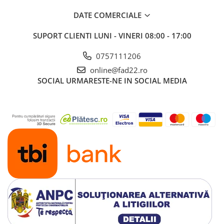
Accesorii electrice
DATE COMERCIALE
Amestecatoare electrice
Scule de mana
SUPORT CLIENTI
LUNI - VINERI 08:00 - 17:00
Surubelnite, clesti si chei
0757111206
Ciocane si topoare
online@fad22.ro
Dalti, spituri, leviere
SOCIAL
URMARESTE-NE IN SOCIAL MEDIA
Cuttere, cutite si foarfece
Fierastraie
Accesorii si consumabile
Accesorii pentru polizare, slefuire
si frezare
Biti
Burghie
Organizatoare
Accesorii unelte
Role abrazive
Unelte electrice speciale