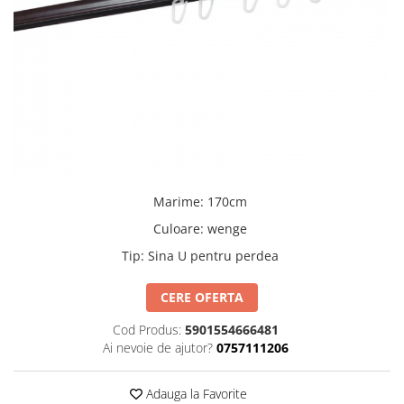
Adezivi
Gleturi
Ipsos
Mortare
Tencuieli decorative
Sape de egalizare, sape
autonivelante si pardoseli
industriale
Zidarie
Buiandrugi
Marime
:
170cm
Caramizi
Culoare
:
wenge
Scule electrice, unelte si accesorii
Tip
:
Sina U pentru perdea
Scule electrice
Acumulatori
CERE OFERTA
Masini de gaurit si insurubat
Cod Produs:
5901554666481
Polizoare unghiulare
Ai nevoie de ajutor?
0757111206
Ferastraie circulare
Generatoare
Adauga la Favorite