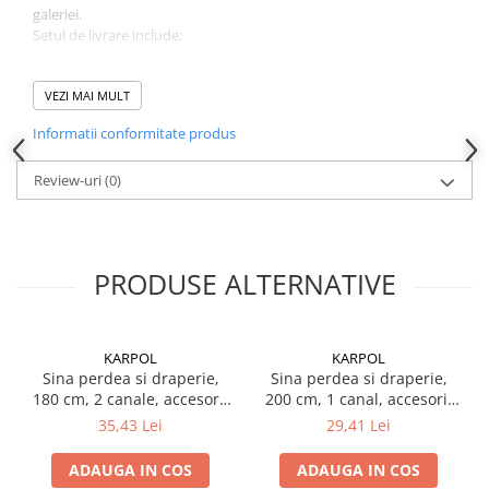
Instrumente de masurat si trasat
galeriei.
Setul de livrare include:
Rigle si echere
Nivele
3 suporturi
3 suruburi fixare suport
VEZI MAI MULT
Rulete
2 capete sina
Markere
Informatii conformitate produs
role cu carlig – cate una la fiecare 10 cm
Suruburi, cuie, dibluri si alte
Review-uri
(0)
elemente de fixare
Dibluri
Dibluri cu surub
Dibluri cui percutie
PRODUSE ALTERNATIVE
Dibluri cu carlig
Dibluri pentru gips-carton
KARPOL
KARPOL
Dibluri pentru lemn
Sina perdea si draperie,
Sina perdea si draperie,
Dibluri pentru termoizolatii
180 cm, 2 canale, accesorii
200 cm, 1 canal, accesorii
Dibluri rosii SFX
incluse, PVC, A2, alb
incluse, PVC, B1, alb
35,43 Lei
29,41 Lei
Suruburi
ADAUGA IN COS
ADAUGA IN COS
Suruburi pentru gips-carton