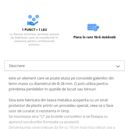
Accesorii electrice
Amestecatoare electrice
Scule de mana
Surubelnite, clesti si chei
1 PUNCT = 1 LEU
Ciocane si topoare
La fiecare achiziție, primești puncte
Plata în rate fără dobândă
de fidelitate care se transformă în
reducere pentru următoarele
Dalti, spituri, leviere
achiziții.
Cuttere, cutite si foarfece
Fierastraie
Accesorii si consumabile
Descriere
Accesorii pentru polizare, slefuire
este un element care se poate atasa pe consolele galeriilor din
si frezare
lemn masiv cu diametrul de Ф 28 mm. O poti utiliza pentru
Biti
prinderea perdelelor in spatiile de locuit sau birouri.
Burghie
Sina este fabricata din teava metalica acoperita cu un strat
Organizatoare
protector de plastic printr-un procedeu special, ceea ce o face
Accesorii unelte
usor de curatat si rezistenta in timp.
Role abrazive
Se monteaza sina “U” pe bratele consolelor si se fixeaza cu
ajutorul suruburilor furnizate ca accesorii.
Unelte electrice speciale
Dimensiunea sinei trebuie da fie cu 10 cm mai mica decat cea a