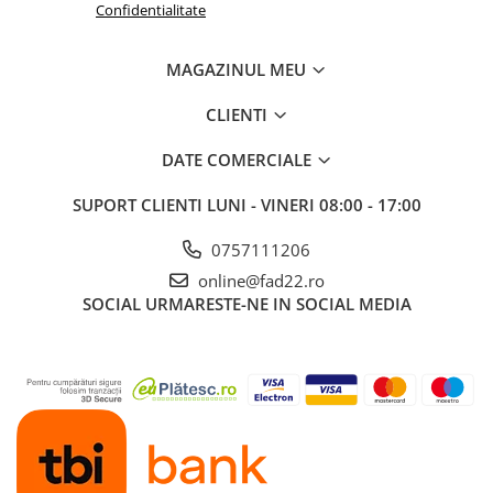
Confidentialitate
Electrice
Prelungitoare si derulatoare
MAGAZINUL MEU
Prize, intrerupatoare si stechere
CLIENTI
Intrerupatoare
Prize
DATE COMERCIALE
Stechere
SUPORT CLIENTI
LUNI - VINERI 08:00 - 17:00
Banda izolatoare
Cablu si tubulatura
0757111206
online@fad22.ro
Corpuri si surse de iluminat
SOCIAL
URMARESTE-NE IN SOCIAL MEDIA
Becuri si tuburi LED
Curte si gradina
Garduri metalice
Plasa gard
Stalpi gard
Panouri gard
Utilaje pentru gradina