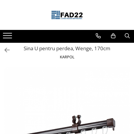
Toate Produsele
Materiale de constructii
Termoizolatii
Sina U pentru perdea, Wenge, 170cm
Vata minerala
Polistiren
KARPOL
Accesorii termosistem
Lemn pentru constructii
OSB
Cherestea
Dusumea
Lambriu
Tavan
Accesorii pentru cofraje
Materiale prafoase