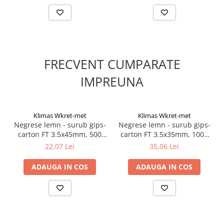
Suruburi pentru lemn
Suruburi autoforante
Suruburi pentru tabla
Ancore mecanice
FRECVENT CUMPARATE
Cuie
IMPREUNA
Cuie constructii
Finisaje si amenajari interioare
Gips carton, profile si accesorii
Klimas Wkret-met
Klimas Wkret-met
Placi gips carton
Negrese lemn - surub gips-
Negrese lemn - surub gips-
Profile gips carton
carton FT 3.5x45mm, 500
carton FT 3.5x35mm, 1000
buc/cutie - KSGD-35045,
buc/cutie - KSGD-35035,
Accesorii gips carton
22,07 Lei
35,06 Lei
Klimas Wkret-met
Klimas Wkret-met
Benzi gips carton
ADAUGA IN COS
ADAUGA IN COS
Accesorii tencuieli
Silicon, spume si adezivi de montaj
Adezivi montaj
Etanse