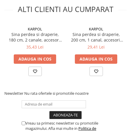
Silicon
ALTI CLIENTI AU CUMPARAT
Spuma
Accesorii parchet
Plinta si accesorii
KARPOL
KARPOL
Izolatori parchet
Sina perdea si draperie,
Sina perdea si draperie,
180 cm, 2 canale, accesorii
200 cm, 1 canal, accesorii
Profile trecere
incluse, PVC, A2, alb
incluse, PVC, B1, alb
35,43 Lei
29,41 Lei
Benzi adezive
Tencuieli decorative si vopsele
ADAUGA IN COS
ADAUGA IN COS
Vopsele speciale si spray vopsea
Chituri pentru rosturi
Unelte si accesorii pentru zidarie si
zugravit
Newsletter
Nu rata ofertele si promotiile noastre
Unelte pentru gresie si faianta
Acoperis
Sindrila bituminoasa si accesorii
Placi ondulate si accesorii
Vreau sa primesc newsletter cu promotiile
magazinului. Afla mai multe in
Politica de
Folii acoperis