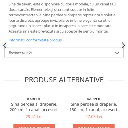
Sina de tavan, este disponibila cu doua modele, cu un canal sau
doua canale. Elementele și șina sunt sudate în folie
termocontractabilă. Sina perdea si draperie reprezinta o solutie
foarte discreta, aproape invizibila ce imbina eleganta cu utilul,
asigurand un aspect placut in incaperea in care este montata.
Aceasta sina este prevazuta si cu accesoriile pentru montaj.
Informatii conformitate produs
Review-uri
(0)
PRODUSE ALTERNATIVE
KARPOL
KARPOL
Sina perdea si draperie,
Sina perdea si draperie,
200 cm, 1 canal, accesorii
180 cm, 1 canal, accesorii
incluse, PVC, B1, alb
incluse, PVC, B1, alb
29,41 Lei
27,03 Lei