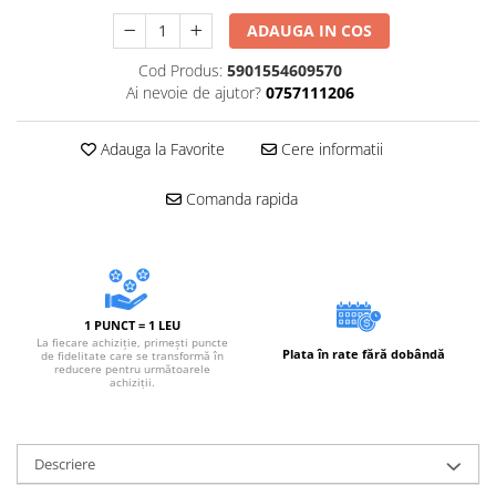
ADAUGA IN COS
Cod Produs:
5901554609570
Ai nevoie de ajutor?
0757111206
Adauga la Favorite
Cere informatii
Comanda rapida
1 PUNCT = 1 LEU
La fiecare achiziție, primești puncte
Plata în rate fără dobândă
de fidelitate care se transformă în
reducere pentru următoarele
achiziții.
Descriere