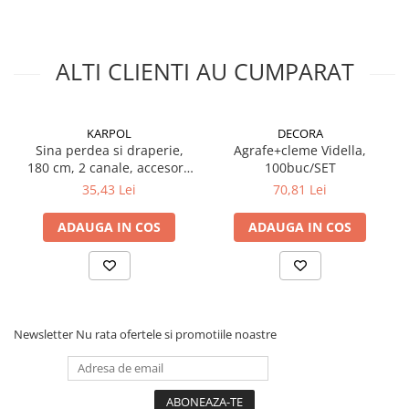
ALTI CLIENTI AU CUMPARAT
KARPOL
DECORA
Sina perdea si draperie,
Agrafe+cleme Vidella,
180 cm, 2 canale, accesorii
100buc/SET
incluse, PVC, A2, alb
35,43 Lei
70,81 Lei
ADAUGA IN COS
ADAUGA IN COS
Newsletter
Nu rata ofertele si promotiile noastre