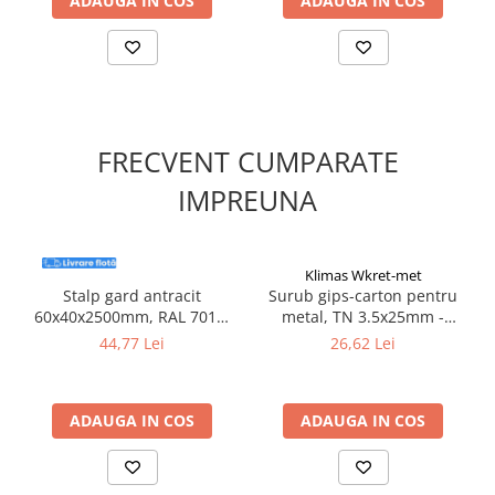
ADAUGA IN COS
ADAUGA IN COS
FRECVENT CUMPARATE
IMPREUNA
Klimas Wkret-met
Stalp gard antracit
Surub gips-carton pentru
60x40x2500mm, RAL 7016,
metal, TN 3.5x25mm -
grosime 1.2mm
KSGM-35025, Klimas Wkret-
44,77 Lei
26,62 Lei
met
ADAUGA IN COS
ADAUGA IN COS