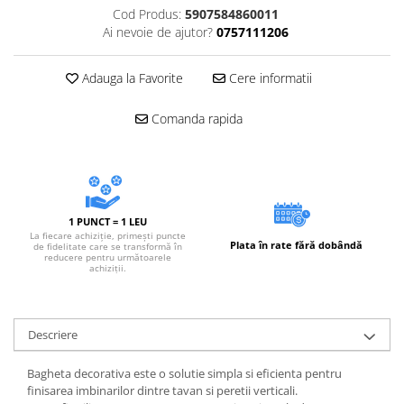
Cod Produs:
5907584860011
Ai nevoie de ajutor?
0757111206
Adauga la Favorite
Cere informatii
Comanda rapida
1 PUNCT = 1 LEU
La fiecare achiziție, primești puncte
Plata în rate fără dobândă
de fidelitate care se transformă în
reducere pentru următoarele
achiziții.
Descriere
Bagheta decorativa este o solutie simpla si eficienta pentru
finisarea imbinarilor dintre tavan si peretii verticali.