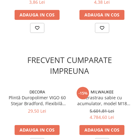
3,86 Lei
4,38 Lei
ADAUGA IN COS
ADAUGA IN COS
FRECVENT CUMPARATE
IMPREUNA
DECORA
MILWAUKEE
-15%
Plintă Duropolimer VIGO 60
Fierastrau sabie cu
Stejar Bradford, Flexibilă,
acumulator, model M18
100% Rezistentă la Apă,
FSZ100P-502P, 4933498242
29,50 Lei
5.601,81 Lei
2200 x 60 x 15 mm -
Milwaukee, MILWAUKEE
4.784,60 Lei
DECORA
ADAUGA IN COS
ADAUGA IN COS