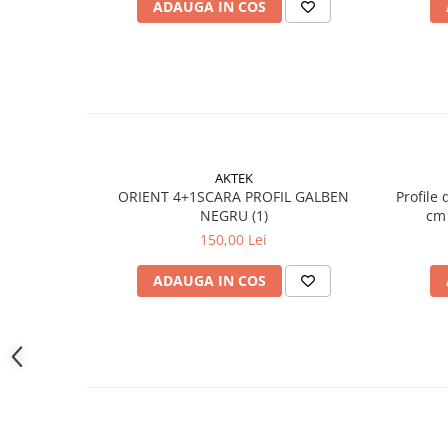
ADAUGA IN COS
Instrumente de masurat si trasat
Rigle si echere
Nivele
Rulete
Markere
Suruburi, cuie, dibluri si alte
elemente de fixare
AKTEK
Dibluri
ORIENT 4+1SCARA PROFIL GALBEN
Profile
NEGRU (1)
cm
Dibluri cu surub
150,00 Lei
Dibluri cui percutie
Dibluri cu carlig
ADAUGA IN COS
Dibluri pentru gips-carton
Dibluri pentru lemn
Dibluri pentru termoizolatii
Dibluri rosii SFX
Suruburi
Suruburi pentru gips-carton