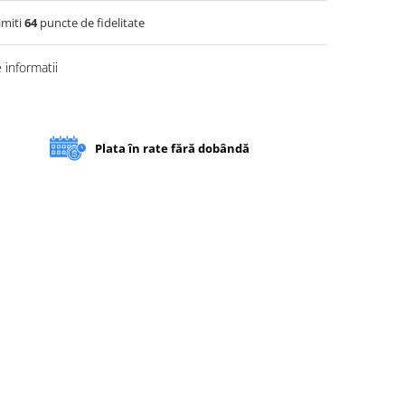
imiti
64
puncte de fidelitate
informatii
Plata în rate fără dobândă