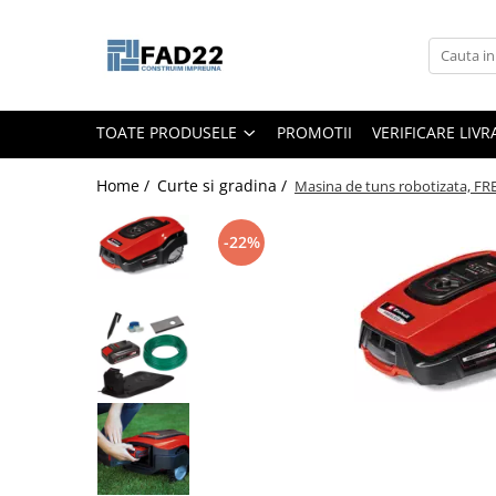
Toate Produsele
Materiale de constructii
TOATE PRODUSELE
PROMOTII
VERIFICARE LIV
Termoizolatii
Vata minerala
Home /
Curte si gradina /
Masina de tuns robotizata, FR
Polistiren
Accesorii termosistem
-22%
Lemn pentru constructii
OSB
Cherestea
Dusumea
Lambriu
Tavan
Accesorii pentru cofraje
Materiale prafoase