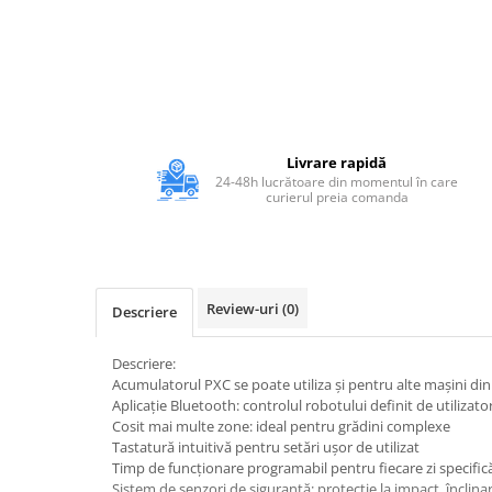
Adezivi
Gleturi
Ipsos
Mortare
Tencuieli decorative
Sape de egalizare, sape
Livrare rapidă
autonivelante si pardoseli
24-48h lucrătoare din momentul în care
curierul preia comanda
industriale
Zidarie
Buiandrugi
Caramizi
Scule electrice, unelte si accesorii
Review-uri
(0)
Descriere
Scule electrice
Acumulatori
Descriere:
Acumulatorul PXC se poate utiliza și pentru alte mașini di
Masini de gaurit si insurubat
Aplicație Bluetooth: controlul robotului definit de utilizato
Polizoare unghiulare
Cosit mai multe zone: ideal pentru grădini complexe
Ferastraie circulare
Tastatură intuitivă pentru setări ușor de utilizat
Timp de funcționare programabil pentru fiecare zi specific
Generatoare
Sistem de senzori de siguranță: protecție la impact, înclinar