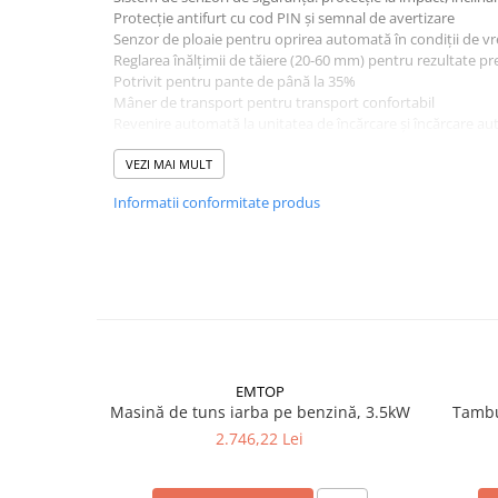
Accesorii electrice
Protecție antifurt cu cod PIN și semnal de avertizare
Senzor de ploaie pentru oprirea automată în condiții de v
Amestecatoare electrice
Reglarea înălțimii de tăiere (20-60 mm) pentru rezultate pr
Scule de mana
Potrivit pentru pante de până la 35%
Mâner de transport pentru transport confortabil
Surubelnite, clesti si chei
Revenire automată la unitatea de încărcare și încărcare a
Ciocane si topoare
Suprafațe de gazon de până la 600 m²
Dalti, spituri, leviere
Include acumulator PXC de 2,5 Ah, cablu perimetral de 140 m
VEZI MAI MULT
lame (3 buc.), și cleme de conectare (4 buc.).
Cuttere, cutite si foarfece
Informatii conformitate produs
Fierastraie
Accesorii si consumabile
Accesorii pentru polizare, slefuire
si frezare
Biti
Burghie
Organizatoare
EMTOP
Masină de tuns iarba pe benzină, 3.5kW
Tambur
Accesorii unelte
2.746,22 Lei
Role abrazive
Unelte electrice speciale