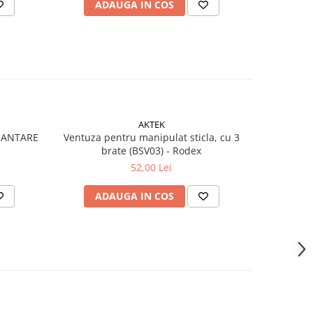
ADAUGA IN COS
AD
AKTEK
MANTARE
Ventuza pentru manipulat sticla, cu 3
Plinta 
brate (BSV03) - Rodex
52,00 Lei
ADAUGA IN COS
AD