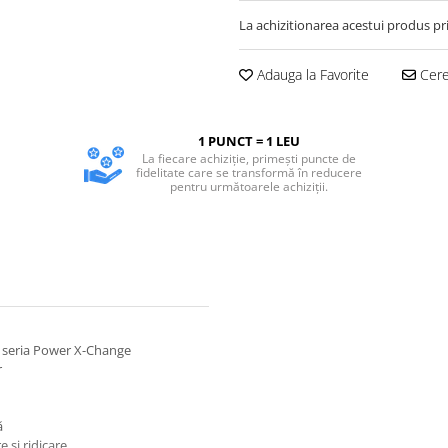
La achizitionarea acestui produs pr
Adauga la Favorite
Cere 
1 PUNCT = 1 LEU
La fiecare achiziție, primești puncte de
fidelitate care se transformă în reducere
pentru următoarele achiziții.
n seria Power X-Change
r
ă
e și ridicare