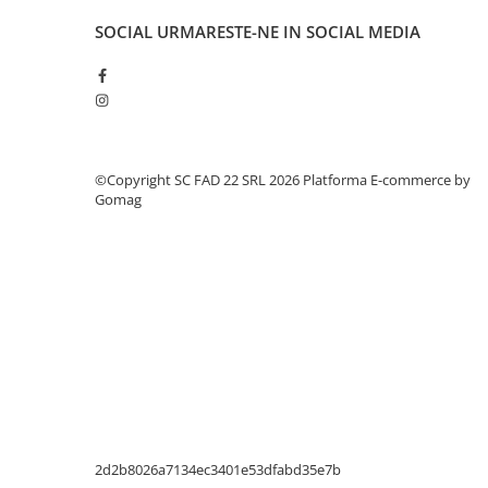
Silicon
SOCIAL
URMARESTE-NE IN SOCIAL MEDIA
Spuma
Accesorii parchet
Plinta si accesorii
Izolatori parchet
Profile trecere
Benzi adezive
©Copyright SC FAD 22 SRL 2026
Platforma E-commerce by
Gomag
Tencuieli decorative si vopsele
Vopsele speciale si spray vopsea
Chituri pentru rosturi
Unelte si accesorii pentru zidarie si
zugravit
Unelte pentru gresie si faianta
Acoperis
Sindrila bituminoasa si accesorii
Placi ondulate si accesorii
2d2b8026a7134ec3401e53dfabd35e7b
Folii acoperis