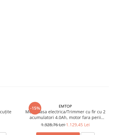
EMTOP
-15%
cuțite
Motocoasa electrica/Trimmer cu fir cu 2
RODEX Fir
acumulatori 4.0Ah, motor fara perii
2.4MM
(brushless), 330mm/255mm, accesorii
1.328,76 Lei
1.129,45 Lei
incluse, ELMR200285 - EMTOP