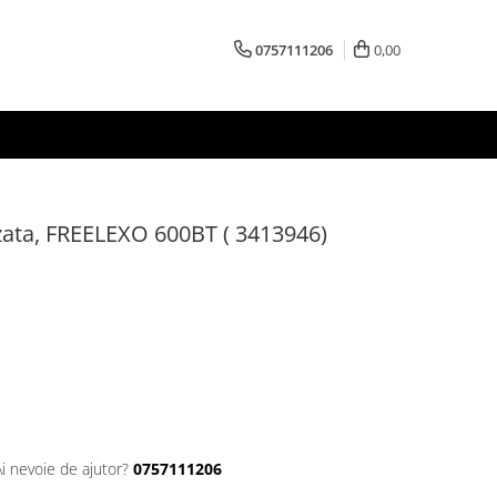
0757111206
0,00
zata, FREELEXO 600BT ( 3413946)
Ai nevoie de ajutor?
0757111206