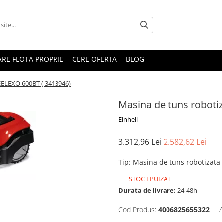
RARE FLOTA PROPRIE
CERE OFERTA
BLOG
EELEXO 600BT ( 3413946)
Masina de tuns roboti
Einhell
3.312,96 Lei
2.582,62 Lei
Tip
:
Masina de tuns robotizata
STOC EPUIZAT
Durata de livrare:
24-48h
Cod Produs:
4006825655322