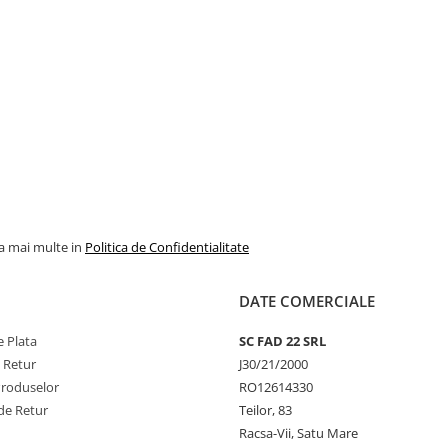
la mai multe in
Politica de Confidentialitate
DATE COMERCIALE
 Plata
SC FAD 22 SRL
e Retur
J30/21/2000
Produselor
RO12614330
de Retur
Teilor, 83
Racsa-Vii, Satu Mare