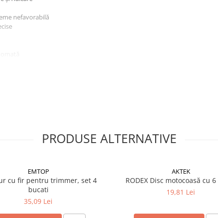
reme nefavorabilă
ecise
utomată
, cârlinge de fixare (200 buc.),
PRODUSE ALTERNATIVE
EMTOP
AKTEK
 cu fir pentru trimmer, set 4
RODEX Disc motocoasă cu 6 
bucati
19,81 Lei
35,09 Lei