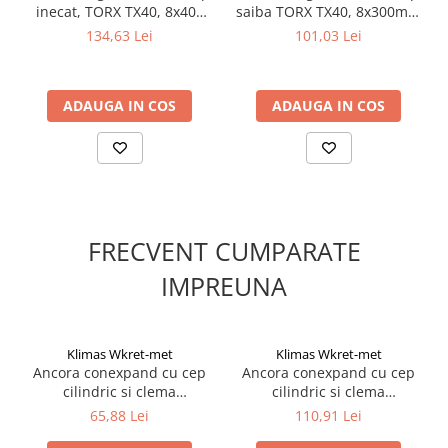
și previne alunecarea în timpul utilizării.
inecat, TORX TX40, 8x400
saiba TORX TX40, 8x300mm
Versatilitate:
Potriviți pentru diverse aplicații precum montarea
mm - 50 bucati/cutie -
- 50 bucati/cutie - WKCP-
134,63 Lei
101,03 Lei
șarpantelor, fixarea structurilor de lemn, lemn masiv sau
WKCS-08400, Klimas Wkret-
08300, Klimas Wkret-met
stratificat în construcții.
met
Aceste suruburi Klimas WKCS-08360 sunt alegerea perfectă
pentru profesionști care doresc o conexiune durabilă, estetică și
ADAUGA IN COS
ADAUGA IN COS
de înaltă calitate în proiecte de dulgherie și construcții din lemn.
FRECVENT CUMPARATE
IMPREUNA
Klimas Wkret-met
Klimas Wkret-met
Ancora conexpand cu cep
Ancora conexpand cu cep
cilindric si clema
cilindric si clema
10x135mm - 25 buc/cutie -
12x165mm - 25 buc/cutie -
65,88 Lei
110,91 Lei
LE-ZN-10135, Klimas Wkret-
LE-ZN-12165, Klimas Wkret-