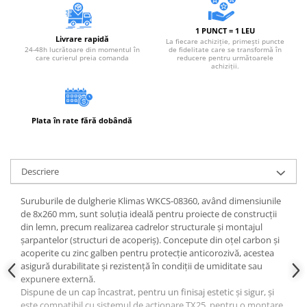
1 PUNCT = 1 LEU
Livrare rapidă
La fiecare achiziție, primești puncte
24-48h lucrătoare din momentul în
de fidelitate care se transformă în
care curierul preia comanda
reducere pentru următoarele
achiziții.
Plata în rate fără dobândă
Descriere
Suruburile de dulgherie Klimas WKCS-08360, având dimensiunile
de 8x260 mm, sunt soluția ideală pentru proiecte de construcții
din lemn, precum realizarea cadrelor structurale și montajul
șarpantelor (structuri de acoperiș). Concepute din oțel carbon și
acoperite cu zinc galben pentru protecție anticorozivă, acestea
asigură durabilitate și rezistență în condiții de umiditate sau
expunere externă.
Dispune de un cap încastrat, pentru un finisaj estetic și sigur, și
este compatibil cu sistemul de actionare TX25, pentru o montare