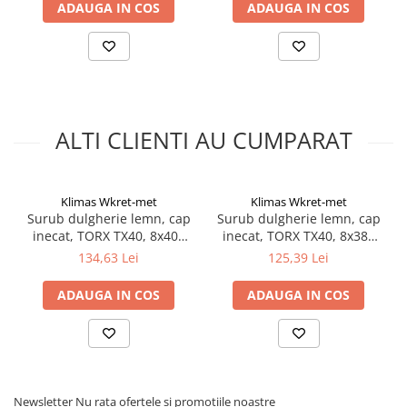
met
met
ADAUGA IN COS
ADAUGA IN COS
ALTI CLIENTI AU CUMPARAT
Klimas Wkret-met
Klimas Wkret-met
Surub dulgherie lemn, cap
Surub dulgherie lemn, cap
inecat, TORX TX40, 8x400
inecat, TORX TX40, 8x380
mm - 50 bucati/cutie -
mm - 50 bucati/cutie -
134,63 Lei
125,39 Lei
WKCS-08400, Klimas Wkret-
WKCS-08380, Klimas Wkret-
met
met
ADAUGA IN COS
ADAUGA IN COS
Newsletter
Nu rata ofertele si promotiile noastre