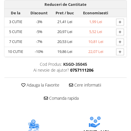
Accesorii electrice
Reduceri de Cantitate
Amestecatoare electrice
De la
Discount
Pret
/ buc
Economisesti
Scule de mana
+
3
CUTIE
-3%
21,41 Lei
1,99 Lei
Surubelnite, clesti si chei
+
5
CUTIE
-5%
20,97 Lei
5,52 Lei
Ciocane si topoare
+
7
CUTIE
-7%
20,53 Lei
10,81 Lei
Dalti, spituri, leviere
Cuttere, cutite si foarfece
+
10
CUTIE
-10%
19,86 Lei
22,07 Lei
Fierastraie
Cod Produs:
KSGD-35045
Accesorii si consumabile
Ai nevoie de ajutor?
0757111206
Accesorii pentru polizare, slefuire
si frezare
Adauga la Favorite
Cere informatii
Biti
Burghie
Comanda rapida
Organizatoare
Accesorii unelte
Role abrazive
Unelte electrice speciale