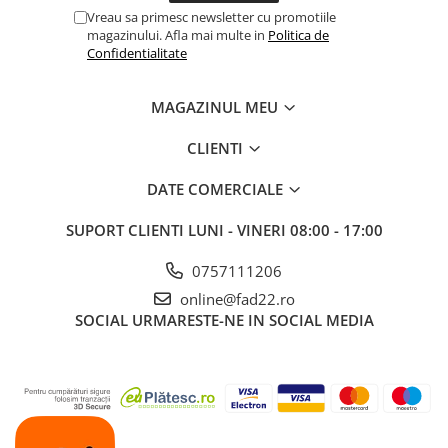
Se pot monta aproape de margine
Vreau sa primesc newsletter cu promotiile
Aparate de spalat cu presiune
Rezistență mare la forfecare
magazinului. Afla mai multe in
Politica de
Confidentialitate
Rezistență mare la smulgere
Aspiratoar, suflante si
pulverizatoare
Masini de tuns iarba, trimmere si
MAGAZINUL MEU
accesorii
CLIENTI
Furtunuri si conectori
Accesorii si unelte pentru gradina
DATE COMERCIALE
Pompe apa
SUPORT CLIENTI
LUNI - VINERI 08:00 - 17:00
Scari aluminiu / otel
0757111206
Solutii curatare
online@fad22.ro
Echipamente de protectie si
SOCIAL
URMARESTE-NE IN SOCIAL MEDIA
imbracaminte
Incaltaminte
Accesorii echipament
Imbracaminte
Manusi