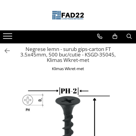
Toate Produsele
Materiale de constructii
Termoizolatii
Negrese lemn - surub gips-carton FT
Vata minerala
3.5x45mm, 500 buc/cutie - KSGD-35045,
Polistiren
Klimas Wkret-met
Accesorii termosistem
Klimas Wkret-met
Lemn pentru constructii
OSB
Cherestea
Dusumea
Lambriu
Tavan
Accesorii pentru cofraje
Materiale prafoase