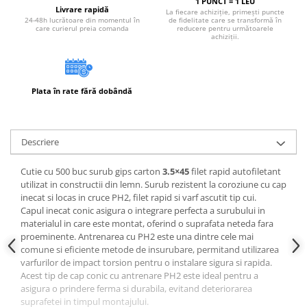
1 PUNCT = 1 LEU
Instrumente de masurat si trasat
Livrare rapidă
La fiecare achiziție, primești puncte
24-48h lucrătoare din momentul în
de fidelitate care se transformă în
care curierul preia comanda
reducere pentru următoarele
Rigle si echere
achiziții.
Nivele
Rulete
Markere
Plata în rate fără dobândă
Suruburi, cuie, dibluri si alte
elemente de fixare
Dibluri
Descriere
Dibluri cu surub
Cutie cu 500 buc surub gips carton
3.5×45
filet rapid autofiletant
Dibluri cui percutie
utilizat in constructii din lemn. Surub rezistent la coroziune cu cap
Dibluri cu carlig
inecat si locas in cruce PH2, filet rapid si varf ascutit tip cui.
Dibluri pentru gips-carton
Capul inecat conic asigura o integrare perfecta a surubului in
materialul in care este montat, oferind o suprafata neteda fara
Dibluri pentru lemn
proeminente. Antrenarea cu PH2 este una dintre cele mai
Dibluri pentru termoizolatii
comune si eficiente metode de insurubare, permitand utilizarea
Dibluri rosii SFX
varfurilor de impact torsion pentru o instalare sigura si rapida.
Acest tip de cap conic cu antrenare PH2 este ideal pentru a
Suruburi
asigura o prindere ferma si durabila, evitand deteriorarea
Suruburi pentru gips-carton
suprafetei in timpul montajului.