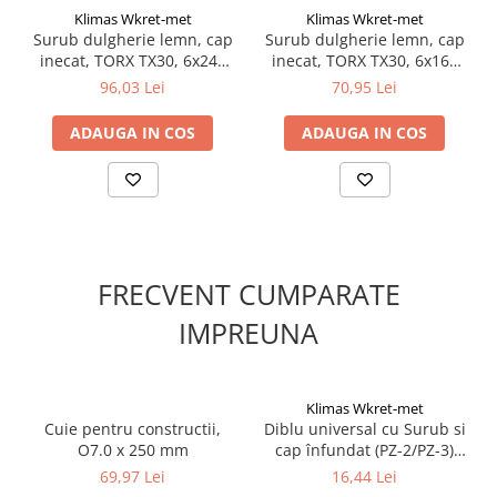
presiune
Klimas Wkret-met
Klimas Wkret-met
Acoperirea cu ceară minimizează cuplul de înșurubare, făcând
Surub dulgherie lemn, cap
Surub dulgherie lemn, cap
procesul mai rapid și mai eficient
inecat, TORX TX30, 6x240
inecat, TORX TX30, 6x160
mm - 100 bucati/cutie -
mm - 100 bucati/cutie -
96,03 Lei
70,95 Lei
KMWHT-60240, Klimas
KMWHT-60160, Klimas
Wkret-met
Wkret-met
ADAUGA IN COS
ADAUGA IN COS
FRECVENT CUMPARATE
IMPREUNA
Klimas Wkret-met
Cuie pentru constructii,
Diblu universal cu Surub si
O7.0 x 250 mm
cap înfundat (PZ-2/PZ-3)
6,0x30/4,0x40mm - 100
69,97 Lei
16,44 Lei
bucati/cutie - SFXP-