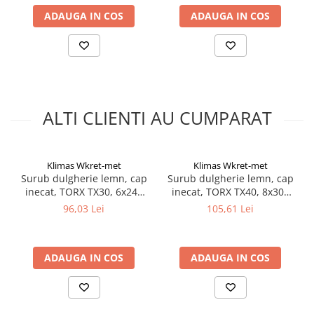
06030040, Klimas Wkret-
ADAUGA IN COS
ADAUGA IN COS
met
ALTI CLIENTI AU CUMPARAT
Klimas Wkret-met
Klimas Wkret-met
Surub dulgherie lemn, cap
Surub dulgherie lemn, cap
inecat, TORX TX30, 6x240
inecat, TORX TX40, 8x300
mm - 100 bucati/cutie -
mm - 50 bucati/cutie -
96,03 Lei
105,61 Lei
KMWHT-60240, Klimas
WKCS-08300, Klimas Wkret-
Wkret-met
met
ADAUGA IN COS
ADAUGA IN COS