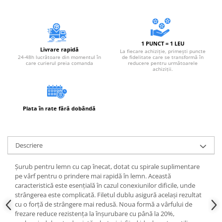
1 PUNCT = 1 LEU
Livrare rapidă
La fiecare achiziție, primești puncte
24-48h lucrătoare din momentul în
de fidelitate care se transformă în
care curierul preia comanda
reducere pentru următoarele
achiziții.
Plata în rate fără dobândă
Descriere
Șurub pentru lemn cu cap înecat, dotat cu spirale suplimentare
pe vârf pentru o prindere mai rapidă în lemn. Această
caracteristică este esențială în cazul conexiunilor dificile, unde
strângerea este complicată. Filetul dublu asigură același rezultat
cu o forță de strângere mai redusă. Noua formă a vârfului de
frezare reduce rezistența la înșurubare cu până la 20%,