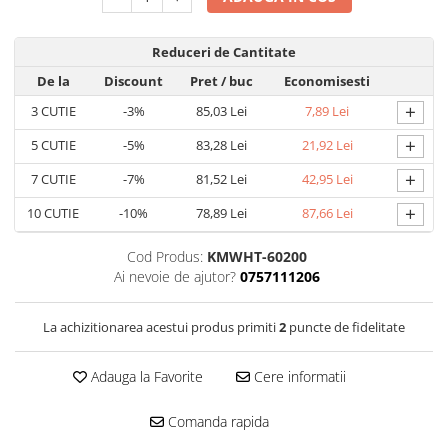
Reduceri de Cantitate
De la
Discount
Pret
/ buc
Economisesti
+
3
CUTIE
-3%
85,03 Lei
7,89 Lei
+
5
CUTIE
-5%
83,28 Lei
21,92 Lei
+
7
CUTIE
-7%
81,52 Lei
42,95 Lei
+
10
CUTIE
-10%
78,89 Lei
87,66 Lei
Cod Produs:
KMWHT-60200
Ai nevoie de ajutor?
0757111206
La achizitionarea acestui produs primiti
2
puncte de fidelitate
Adauga la Favorite
Cere informatii
Comanda rapida