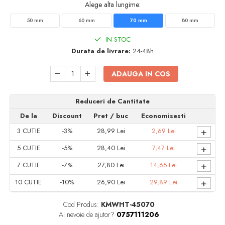
Alege alta lungime:
Accesorii electrice
Amestecatoare electrice
50 mm
60 mm
70 mm
80 mm
Scule de mana
IN STOC
Surubelnite, clesti si chei
Durata de livrare:
24-48h
Ciocane si topoare
Dalti, spituri, leviere
ADAUGA IN COS
Cuttere, cutite si foarfece
Fierastraie
Reduceri de Cantitate
Accesorii si consumabile
De la
Discount
Pret
/ buc
Economisesti
Accesorii pentru polizare, slefuire si
+
3
CUTIE
-3%
28,99 Lei
2,69 Lei
frezare
+
5
CUTIE
-5%
28,40 Lei
7,47 Lei
Biti
+
Burghie
7
CUTIE
-7%
27,80 Lei
14,65 Lei
Organizatoare
+
10
CUTIE
-10%
26,90 Lei
29,89 Lei
Accesorii unelte
Role abrazive
Cod Produs:
KMWHT-45070
Ai nevoie de ajutor?
0757111206
Unelte electrice speciale