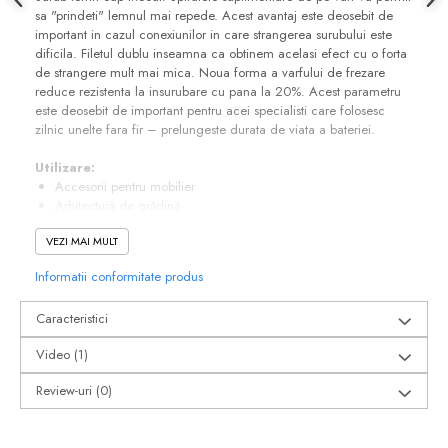
sa "prindeti" lemnul mai repede. Acest avantaj este deosebit de
Suruburi pentru lemn
important in cazul conexiunilor in care strangerea surubului este
Suruburi autoforante
dificila. Filetul dublu inseamna ca obtinem acelasi efect cu o forta
Suruburi pentru tabla
de strangere mult mai mica. Noua forma a varfului de frezare
reduce rezistenta la insurubare cu pana la 20%. Acest parametru
Ancore mecanice
este deosebit de important pentru acei specialisti care folosesc
Cuie
zilnic unelte fara fir – prelungeste durata de viata a bateriei.
Cuie constructii
Utilizare:
Finisaje si amenajari interioare
Accesorii pentru mobilier
Arhitectură de grădină
Gips carton, profile si accesorii
Elemente de finisaj din lemn, benzi, mobilier, scânduri din
Placi gips carton
VEZI MAI MULT
lemn
Beneficii:
Profile gips carton
Informatii conformitate produs
Cuplu mare, permite înșurubarea fără găurire, chiar și în lemn
Accesorii gips carton
tare
Benzi gips carton
Caracteristici
Freza de alezare reduce forța necesară prin lărgirea orificiului
Crestăturile de tăiere taie fibrele lemnului în timpul înșurubării
Accesorii tencuieli
Video
(1)
Vârful de frezare reduce cu 20% rezistența la înșurubare,
Silicon, spume si adezivi de montaj
prelungind durata de viață a bateriilor
Review-uri
(0)
Capul conic cu soclu TX asigură o adâncitură corectă și transfer
Adezivi montaj
optim de cuplu
Etanse
Filetele suplimentare facilitează înșurubarea cu mai puțină