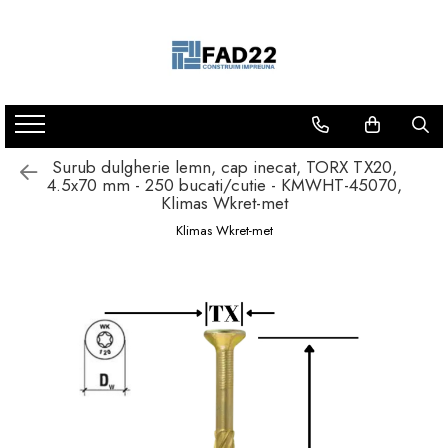
Toate Produsele
Materiale de constructii
Termoizolatii
Vata minerala
Surub dulgherie lemn, cap inecat, TORX TX20,
4.5x70 mm - 250 bucati/cutie - KMWHT-45070,
Polistiren
Klimas Wkret-met
Accesorii termosistem
Klimas Wkret-met
Lemn pentru constructii
OSB
Cherestea
Dusumea
Lambriu
Tavan
Accesorii pentru cofraje
Materiale prafoase