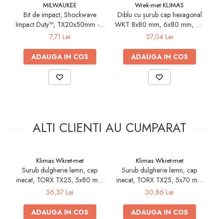
MILWAUKEE
Wrek-met KLIMAS
Electrice
Bit de impact, Shockwave
Diblu cu șurub cap hexagonal
C
Impact Duty™, TX20x50mm - 1
WKT 8x80 mm, 6x80 mm, 50
Prelungitoare si derulatoare
buc (4932430876),
buc/cutie
7,71 Lei
27,04 Lei
Prize, intrerupatoare si stechere
MILWAUKEE
ADAUGA IN COS
ADAUGA IN COS
Intrerupatoare
Prize
Stechere
Banda izolatoare
Cablu si tubulatura
ALTI CLIENTI AU CUMPARAT
Corpuri si surse de iluminat
Becuri si tuburi LED
Curte si gradina
Klimas Wkret-met
Klimas Wkret-met
Garduri metalice
Surub dulgherie lemn, cap
Surub dulgherie lemn, cap
inecat, TORX TX25, 5x80 mm
inecat, TORX TX25, 5x70 mm
i
Plasa gard
- 200 bucati/cutie - KMWHT-
- 200 bucati/cutie - KMWHT-
36,37 Lei
30,86 Lei
Stalpi gard
50080, Klimas Wkret-met
50070, Klimas Wkret-met
Panouri gard
ADAUGA IN COS
ADAUGA IN COS