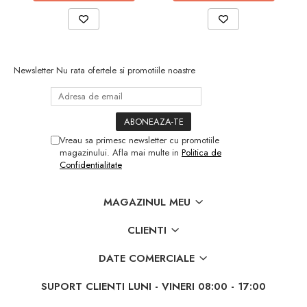
Utilaje pentru gradina
Aparate de spalat cu presiune
Aspiratoar, suflante si pulverizatoare
Masini de tuns iarba, trimmere si
Newsletter
Nu rata ofertele si promotiile noastre
accesorii
Furtunuri si conectori
Accesorii si unelte pentru gradina
Pompe apa
Vreau sa primesc newsletter cu promotiile
Scari aluminiu / otel
magazinului. Afla mai multe in
Politica de
Confidentialitate
Solutii curatare
Echipamente de protectie si imbracaminte
MAGAZINUL MEU
Incaltaminte
CLIENTI
Accesorii echipament
Imbracaminte
DATE COMERCIALE
Manusi
SUPORT CLIENTI
LUNI - VINERI 08:00 - 17:00
Auto