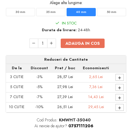
Alege alta lungime:
Accesorii electrice
Amestecatoare electrice
30 mm
35 mm
40 mm
50 mm
Scule de mana
IN STOC
Surubelnite, clesti si chei
Durata de livrare:
24-48h
Ciocane si topoare
Dalti, spituri, leviere
ADAUGA IN COS
Cuttere, cutite si foarfece
Fierastraie
Reduceri de Cantitate
Accesorii si consumabile
De la
Discount
Pret
/ buc
Economisesti
Accesorii pentru polizare, slefuire si
+
3
CUTIE
-3%
28,57 Lei
2,65 Lei
frezare
+
5
CUTIE
-5%
27,98 Lei
7,36 Lei
Biti
+
Burghie
7
CUTIE
-7%
27,39 Lei
14,43 Lei
Organizatoare
+
10
CUTIE
-10%
26,51 Lei
29,45 Lei
Accesorii unelte
Role abrazive
Cod Produs:
KMWHT-35040
Ai nevoie de ajutor?
0757111206
Unelte electrice speciale