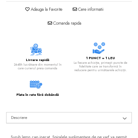
Instrumente de masurat si trasat
Adauga la Favorite
Cere informatii
Rigle si echere
Nivele
Comanda rapida
Rulete
Markere
Suruburi, cuie, dibluri si alte elemente de
fixare
1 PUNCT = 1 LEU
Dibluri
Livrare rapidă
La fiecare achiziție, primești puncte de
24-48h lucrătoare din momentul în
fidelitate care se transformă în
care curierul preia comanda
Dibluri cu surub
reducere pentru următoarele achiziții.
Dibluri cui percutie
Dibluri cu carlig
Dibluri pentru gips-carton
Plata în rate fără dobândă
Dibluri pentru lemn
Dibluri pentru termoizolatii
Descriere
Dibluri rosii SFX
Suruburi
Suruburi pentru gips-carton
Surub lemn cap inecat. Spiralele suplimentare de pe varf va permit