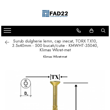
Toate Produsele
Materiale de constructii
Termoizolatii
Vata minerala
Surub dulgherie lemn, cap inecat, TORX TX10,
3.5x40mm - 500 bucati/cutie - KMWHT-35040,
Polistiren
Klimas Wkret-met
Accesorii termosistem
Klimas Wkret-met
Lemn pentru constructii
OSB
Cherestea
Dusumea
Lambriu
Tavan
Accesorii pentru cofraje
Materiale prafoase