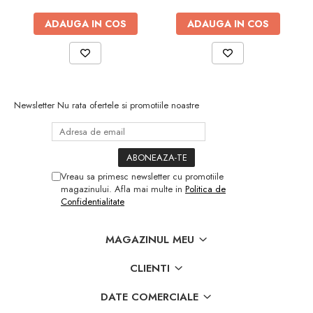
Utilaje pentru gradina
Aparate de spalat cu presiune
ADAUGA IN COS
ADAUGA IN COS
Aspiratoar, suflante si pulverizatoare
Masini de tuns iarba, trimmere si
accesorii
Furtunuri si conectori
Newsletter
Nu rata ofertele si promotiile noastre
Accesorii si unelte pentru gradina
Pompe apa
Scari aluminiu / otel
Vreau sa primesc newsletter cu promotiile
Solutii curatare
magazinului. Afla mai multe in
Politica de
Echipamente de protectie si imbracaminte
Confidentialitate
Incaltaminte
Accesorii echipament
MAGAZINUL MEU
Imbracaminte
CLIENTI
Manusi
DATE COMERCIALE
Auto