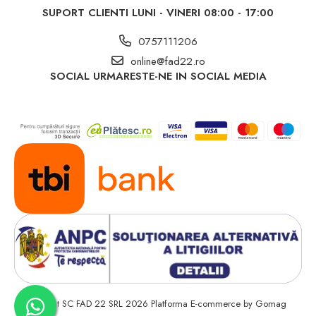
Redresoare si compresoare auto
SUPORT CLIENTI
LUNI - VINERI 08:00 - 17:00
Accesorii auto
0757111206
Sanitare
online@fad22.ro
Fitinguri PEHD
SOCIAL
URMARESTE-NE IN SOCIAL MEDIA
Lichidare de stoc
Decoratiuni si articole casa
Baghete polistiren
Rolete
Sine pentru perdea si accesorii
©Copyright SC FAD 22 SRL 2026
Platforma E-commerce by Gomag