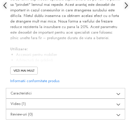
sa "prindeti" lemnul mai repede. Acest avantaj este deosebit de
Suruburi pentru lemn
important in cazul conexiunilor in care strangerea surubului este
Suruburi autoforante
dificila. Filetul dublu inseamna ca obtinem acelasi efect cu o forta
Suruburi pentru tabla
de strangere mult mai mica. Noua forma a varfului de frezare
reduce rezistenta la insurubare cu pana la 20%. Acest parametru
Ancore mecanice
este deosebit de important pentru acei specialisti care folosesc
Cuie
zilnic unelte fara fir – prelungeste durata de viata a bateriei.
Cuie constructii
Utilizare:
Finisaje si amenajari interioare
Accesorii pentru mobilier
Arhitectură de grădină
Gips carton, profile si accesorii
Elemente de finisaj din lemn, benzi, mobilier, scânduri din
Placi gips carton
VEZI MAI MULT
lemn
Beneficii:
Profile gips carton
Informatii conformitate produs
Cuplu mare, permite înșurubarea fără găurire, chiar și în lemn
Accesorii gips carton
tare
Benzi gips carton
Caracteristici
Freza de alezare reduce forța necesară prin lărgirea orificiului
Crestăturile de tăiere taie fibrele lemnului în timpul înșurubării
Accesorii tencuieli
Video
(1)
Vârful de frezare reduce cu 20% rezistența la înșurubare,
Silicon, spume si adezivi de montaj
prelungind durata de viață a bateriilor
Review-uri
(0)
Capul conic cu soclu TX asigură o adâncitură corectă și transfer
Adezivi montaj
optim de cuplu
Etanse
Filetele suplimentare facilitează înșurubarea cu mai puțină