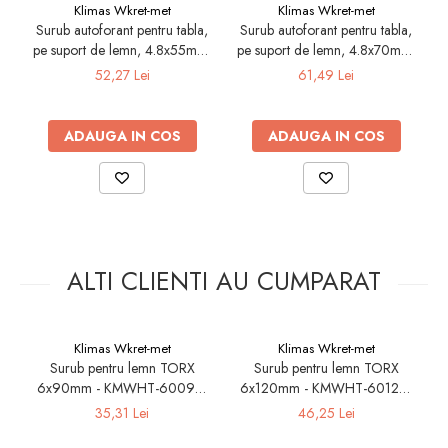
Klimas Wkret-met
Klimas Wkret-met
Electrice
Surub autoforant pentru tabla,
Surub autoforant pentru tabla,
pe suport de lemn, 4.8x55mm,
pe suport de lemn, 4.8x70mm,
Prelungitoare si derulatoare
ZINC - 200 buc/cutie -
ZINC - 200 buc/cutie -
52,27 Lei
61,49 Lei
Prize, intrerupatoare si stechere
WFDOC-48055, Klimas
WFDOC-48070, Klimas
Wkret-met
Wkret-met
Intrerupatoare
ADAUGA IN COS
ADAUGA IN COS
Prize
Stechere
Banda izolatoare
Cablu si tubulatura
Corpuri si surse de iluminat
ALTI CLIENTI AU CUMPARAT
Becuri si tuburi LED
Curte si gradina
Garduri metalice
Klimas Wkret-met
Klimas Wkret-met
Surub pentru lemn TORX
Surub pentru lemn TORX
Plasa gard
6x90mm - KMWHT-60090,
6x120mm - KMWHT-60120,
i
Stalpi gard
Klimas Wkret-met
Klimas Wkret-met
35,31 Lei
46,25 Lei
Panouri gard