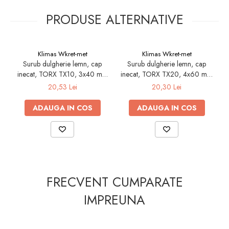
Silicon
PRODUSE ALTERNATIVE
Spuma
Accesorii parchet
Plinta si accesorii
Klimas Wkret-met
Klimas Wkret-met
Izolatori parchet
Surub dulgherie lemn, cap
Surub dulgherie lemn, cap
Profile trecere
inecat, TORX TX10, 3x40 mm
inecat, TORX TX20, 4x60 mm
i
- 500 bucati/cutie- KMWHT-
- 250 bucati/cutie - KMWHT-
Benzi adezive
20,53 Lei
20,30 Lei
30040, Klimas Wkret-met
40060, Klimas Wkret-met
Tencuieli decorative si vopsele
ADAUGA IN COS
ADAUGA IN COS
Vopsele speciale si spray vopsea
Chituri pentru rosturi
Unelte si accesorii pentru zidarie si
zugravit
Unelte pentru gresie si faianta
FRECVENT CUMPARATE
Acoperis
IMPREUNA
Sindrila bituminoasa si accesorii
Placi ondulate si accesorii
Folii acoperis