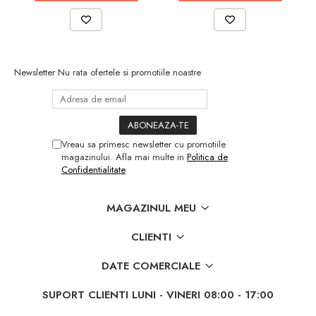
Utilaje pentru gradina
Aparate de spalat cu presiune
Aspiratoar, suflante si pulverizatoare
Masini de tuns iarba, trimmere si
Newsletter
Nu rata ofertele si promotiile noastre
accesorii
Furtunuri si conectori
Accesorii si unelte pentru gradina
Pompe apa
Vreau sa primesc newsletter cu promotiile
Scari aluminiu / otel
magazinului. Afla mai multe in
Politica de
Confidentialitate
Solutii curatare
Echipamente de protectie si imbracaminte
MAGAZINUL MEU
Incaltaminte
CLIENTI
Accesorii echipament
Imbracaminte
DATE COMERCIALE
Manusi
SUPORT CLIENTI
LUNI - VINERI 08:00 - 17:00
Auto