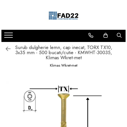
Toate Produsele
Materiale de constructii
Termoizolatii
Vata minerala
Surub dulgherie lemn, cap inecat, TORX TX10,
3x35 mm - 500 bucati/cutie - KMWHT-30035,
Polistiren
Klimas Wkret-met
Accesorii termosistem
Klimas Wkret-met
Lemn pentru constructii
OSB
Cherestea
Dusumea
Lambriu
Tavan
Accesorii pentru cofraje
Materiale prafoase