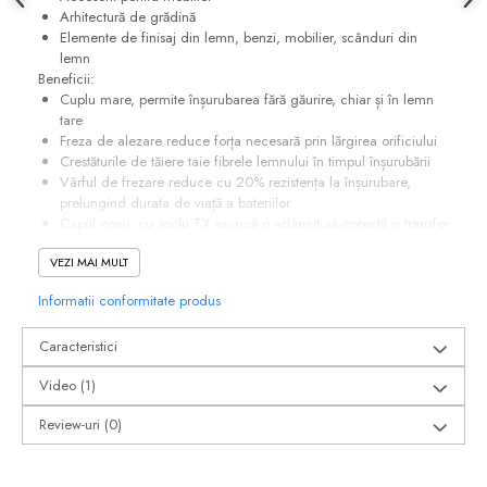
Arhitectură de grădină
Suruburi pentru lemn
Elemente de finisaj din lemn, benzi, mobilier, scânduri din
Suruburi autoforante
lemn
Suruburi pentru tabla
Beneficii:
Cuplu mare, permite înșurubarea fără găurire, chiar și în lemn
Ancore mecanice
tare
Cuie
Freza de alezare reduce forța necesară prin lărgirea orificiului
Crestăturile de tăiere taie fibrele lemnului în timpul înșurubării
Cuie constructii
Vârful de frezare reduce cu 20% rezistența la înșurubare,
Finisaje si amenajari interioare
prelungind durata de viață a bateriilor
Capul conic cu soclu TX asigură o adâncitură corectă și transfer
Gips carton, profile si accesorii
optim de cuplu
Placi gips carton
VEZI MAI MULT
Filetele suplimentare facilitează înșurubarea cu mai puțină
presiune
Profile gips carton
Informatii conformitate produs
Acoperirea cu ceară reduce cuplul de înșurubare, făcând
Accesorii gips carton
instalarea mai rapidă și mai eficient
Benzi gips carton
Caracteristici
Accesorii tencuieli
Video
(1)
Silicon, spume si adezivi de montaj
Review-uri
(0)
Adezivi montaj
Etanse