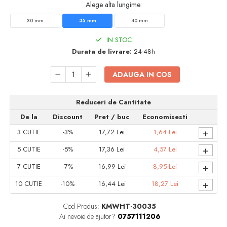
Alege alta lungime:
Accesorii electrice
Amestecatoare electrice
30 mm
35 mm
40 mm
Scule de mana
IN STOC
Surubelnite, clesti si chei
Durata de livrare:
24-48h
Ciocane si topoare
Dalti, spituri, leviere
ADAUGA IN COS
Cuttere, cutite si foarfece
Fierastraie
Reduceri de Cantitate
Accesorii si consumabile
De la
Discount
Pret
/ buc
Economisesti
Accesorii pentru polizare, slefuire si
+
3
CUTIE
-3%
17,72 Lei
1,64 Lei
frezare
+
5
CUTIE
-5%
17,36 Lei
4,57 Lei
Biti
+
Burghie
7
CUTIE
-7%
16,99 Lei
8,95 Lei
Organizatoare
+
10
CUTIE
-10%
16,44 Lei
18,27 Lei
Accesorii unelte
Role abrazive
Cod Produs:
KMWHT-30035
Ai nevoie de ajutor?
0757111206
Unelte electrice speciale