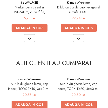
MILWAUKEE
Klimas Wkret-met
Electrice
Marker pentru șantier
Diblu cu Surub, cap hexagonal
D
INKZALL™, cu vârf fin,
si mufa TX40,
Prelungitoare si derulatoare
(48223100), MILWAUKEE
10x200/7x205mm - 25
6,70 Lei
72,24 Lei
Prize, intrerupatoare si stechere
bucati/cutie - KPR-FAST-
10200K, Klimas Wkret-met
ADAUGA IN COS
ADAUGA IN COS
Intrerupatoare
Prize
Stechere
Banda izolatoare
Cablu si tubulatura
ALTI CLIENTI AU CUMPARAT
Corpuri si surse de iluminat
Becuri si tuburi LED
Curte si gradina
Klimas Wkret-met
Klimas Wkret-met
Garduri metalice
Surub dulgherie lemn, cap
Surub dulgherie lemn, cap
inecat, TORX TX10, 3x40 mm
inecat, TORX TX20, 4x60 mm
i
Plasa gard
- 500 bucati/cutie- KMWHT-
- 250 bucati/cutie - KMWHT-
20,53 Lei
20,30 Lei
Stalpi gard
30040, Klimas Wkret-met
40060, Klimas Wkret-met
Panouri gard
ADAUGA IN COS
ADAUGA IN COS