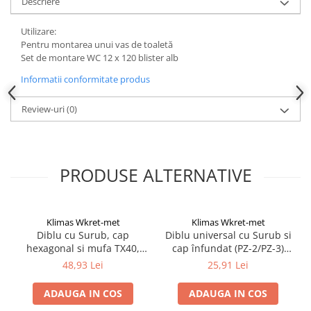
Descriere
Instrumente de masurat si trasat
Rigle si echere
Utilizare:
Pentru montarea unui vas de toaletă
Nivele
Set de montare WC 12 x 120 blister alb
Rulete
Informatii conformitate produs
Markere
Suruburi, cuie, dibluri si alte
Review-uri
(0)
elemente de fixare
Dibluri
Dibluri cu surub
PRODUSE ALTERNATIVE
Dibluri cui percutie
Dibluri cu carlig
Dibluri pentru gips-carton
Klimas Wkret-met
Klimas Wkret-met
Dibluri pentru lemn
Diblu cu Surub, cap
Diblu universal cu Surub si
Dibluri pentru termoizolatii
hexagonal si mufa TX40,
cap înfundat (PZ-2/PZ-3)
10x80/7x85mm - 50
10x50/6,0x60mm - 50
Dibluri rosii SFX
48,93 Lei
25,91 Lei
bucati/cutie - KPR-FAST-
bucati/cutie - SFXP-
Suruburi
10080K, Klimas Wkret-met
10050060, Klimas Wkret-
ADAUGA IN COS
ADAUGA IN COS
met
Suruburi pentru gips-carton