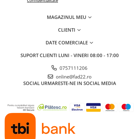
Confidentialitate
Electrice
Prelungitoare si derulatoare
MAGAZINUL MEU
Prize, intrerupatoare si stechere
CLIENTI
Intrerupatoare
DATE COMERCIALE
Prize
Stechere
SUPORT CLIENTI
LUNI - VINERI 08:00 - 17:00
Banda izolatoare
0757111206
Cablu si tubulatura
online@fad22.ro
Corpuri si surse de iluminat
SOCIAL
URMARESTE-NE IN SOCIAL MEDIA
Becuri si tuburi LED
Curte si gradina
Garduri metalice
Plasa gard
Stalpi gard
Panouri gard
Utilaje pentru gradina