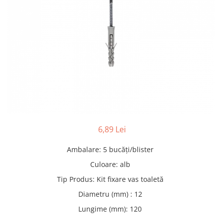
Adezivi
Gleturi
Ipsos
Mortare
Tencuieli decorative
Sape de egalizare, sape
autonivelante si pardoseli
industriale
Zidarie
Buiandrugi
Caramizi
6,89 Lei
Scule electrice, unelte si accesorii
Scule electrice
Ambalare
:
5 bucăți/blister
Acumulatori
Culoare
:
alb
Masini de gaurit si insurubat
Tip Produs
:
Kit fixare vas toaletă
Polizoare unghiulare
Diametru (mm)
:
12
Ferastraie circulare
Lungime (mm)
:
120
Generatoare