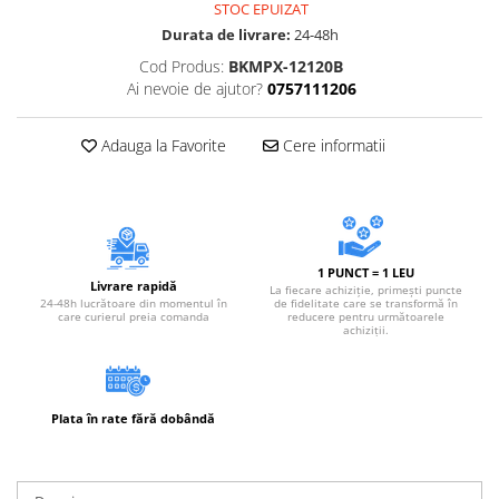
STOC EPUIZAT
Accesorii electrice
Durata de livrare:
24-48h
Amestecatoare electrice
Cod Produs:
BKMPX-12120B
Scule de mana
Ai nevoie de ajutor?
0757111206
Surubelnite, clesti si chei
Ciocane si topoare
Adauga la Favorite
Cere informatii
Dalti, spituri, leviere
Cuttere, cutite si foarfece
Fierastraie
Accesorii si consumabile
1 PUNCT = 1 LEU
Accesorii pentru polizare, slefuire
Livrare rapidă
La fiecare achiziție, primești puncte
si frezare
24-48h lucrătoare din momentul în
de fidelitate care se transformă în
care curierul preia comanda
reducere pentru următoarele
achiziții.
Biti
Burghie
Organizatoare
Plata în rate fără dobândă
Accesorii unelte
Role abrazive
Unelte electrice speciale