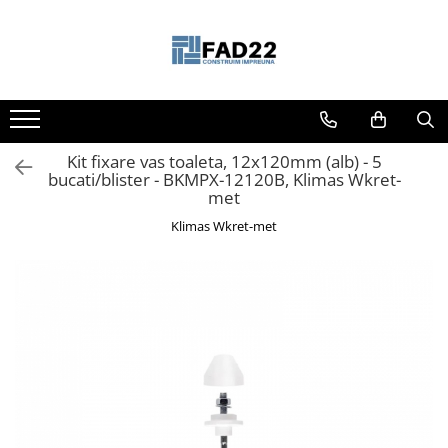
Toate Produsele
Materiale de constructii
Termoizolatii
Kit fixare vas toaleta, 12x120mm (alb) - 5
Vata minerala
bucati/blister - BKMPX-12120B, Klimas Wkret-
Polistiren
met
Accesorii termosistem
Klimas Wkret-met
Lemn pentru constructii
OSB
Cherestea
Dusumea
Lambriu
Tavan
Accesorii pentru cofraje
Materiale prafoase