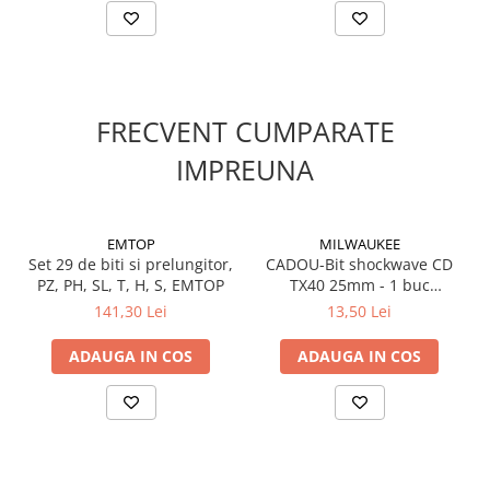
Suruburi pentru lemn
Suruburi autoforante
Suruburi pentru tabla
Ancore mecanice
FRECVENT CUMPARATE
Cuie
IMPREUNA
Cuie constructii
Finisaje si amenajari interioare
Gips carton, profile si accesorii
EMTOP
MILWAUKEE
Placi gips carton
Set 29 de biti si prelungitor,
CADOU-Bit shockwave CD
PZ, PH, SL, T, H, S, EMTOP
TX40 25mm - 1 buc
Profile gips carton
(4932430889-1)
141,30 Lei
13,50 Lei
Accesorii gips carton
Benzi gips carton
ADAUGA IN COS
ADAUGA IN COS
Accesorii tencuieli
Silicon, spume si adezivi de montaj
Adezivi montaj
Etanse