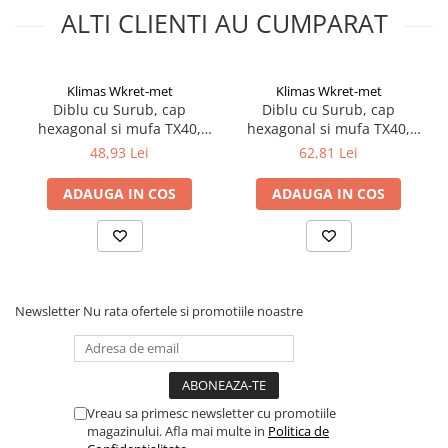
Silicon
ALTI CLIENTI AU CUMPARAT
Spuma
Accesorii parchet
Plinta si accesorii
Klimas Wkret-met
Klimas Wkret-met
Diblu cu Surub, cap
Diblu cu Surub, cap
Izolatori parchet
hexagonal si mufa TX40,
hexagonal si mufa TX40,
Profile trecere
10x80/7x85mm - 50
10x180/7x185mm - 25
48,93 Lei
62,81 Lei
Benzi adezive
bucati/cutie - KPR-FAST-
bucati/cutie - KPR-FAST-
10080K, Klimas Wkret-met
10180K, Klimas Wkret-met
ADAUGA IN COS
ADAUGA IN COS
Tencuieli decorative si vopsele
Vopsele speciale si spray vopsea
Chituri pentru rosturi
Unelte si accesorii pentru zidarie si
zugravit
Newsletter
Nu rata ofertele si promotiile noastre
Unelte pentru gresie si faianta
Acoperis
Sindrila bituminoasa si accesorii
Placi ondulate si accesorii
Vreau sa primesc newsletter cu promotiile
magazinului. Afla mai multe in
Politica de
Folii acoperis