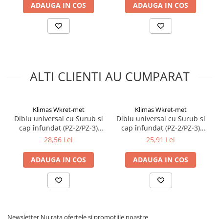
Wkret-met
ADAUGA IN COS
ADAUGA IN COS
ALTI CLIENTI AU CUMPARAT
Klimas Wkret-met
Klimas Wkret-met
Diblu universal cu Surub si
Diblu universal cu Surub si
cap înfundat (PZ-2/PZ-3)
cap înfundat (PZ-2/PZ-3)
8,0x40/5,0x50mm - 100
10x50/6,0x60mm - 50
28,56 Lei
25,91 Lei
bucati/cutie - SFXP-
bucati/cutie - SFXP-
08040050, Klimas Wkret-
10050060, Klimas Wkret-
ADAUGA IN COS
ADAUGA IN COS
met
met
Newsletter
Nu rata ofertele si promotiile noastre