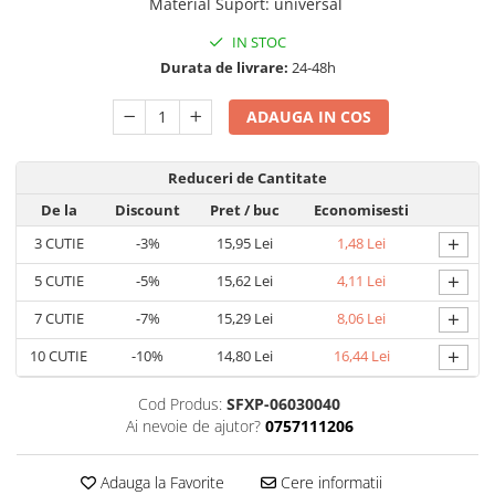
Material Suport
:
universal
IN STOC
Durata de livrare:
24-48h
ADAUGA IN COS
Reduceri de Cantitate
De la
Discount
Pret
/ buc
Economisesti
+
3
CUTIE
-3%
15,95 Lei
1,48 Lei
+
5
CUTIE
-5%
15,62 Lei
4,11 Lei
+
7
CUTIE
-7%
15,29 Lei
8,06 Lei
+
10
CUTIE
-10%
14,80 Lei
16,44 Lei
Cod Produs:
SFXP-06030040
Ai nevoie de ajutor?
0757111206
Adauga la Favorite
Cere informatii