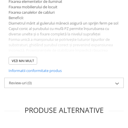
Fixarea elementelor de iluminat
Fixarea mobilierului de locuit
Fixarea canalelor de cabluri
Beneficii:
Diametrul mărit al gulerului mânecii asigură un sprijin ferm pe sol
Capul conic al șurubului cu mufă PZ permite înșurubarea cu
diverse unelte și o fixare completă la nivelul suprafeței
Forma unică a manșonului se potrivește tuturor tipurilor de
substraturi, ghidând șurubul corect și prevenind expansiunea
incorectă. Proeminențele de stabilizare împiedică răsucirea
manșonului și măresc forța de expansiune
Reducerea diametrului inițial al știftului facilitează introducerea
VEZI MAI MULT
tecii în orificiu
Informatii conformitate produs
Review-uri
(0)
PRODUSE ALTERNATIVE