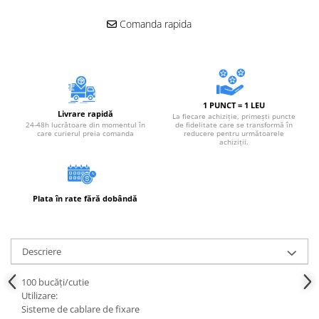
Comanda rapida
1 PUNCT = 1 LEU
Livrare rapidă
La fiecare achiziție, primești puncte
24-48h lucrătoare din momentul în
de fidelitate care se transformă în
care curierul preia comanda
reducere pentru următoarele
achiziții.
Plata în rate fără dobândă
Descriere
100 bucăți/cutie
Utilizare:
Sisteme de cablare de fixare