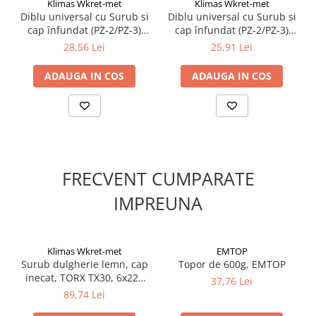
Klimas Wkret-met
Klimas Wkret-met
Diblu universal cu Surub si
Diblu universal cu Surub si
cap înfundat (PZ-2/PZ-3)
cap înfundat (PZ-2/PZ-3)
8,0x40/5,0x50mm - 100
10x50/6,0x60mm - 50
28,56 Lei
25,91 Lei
bucati/cutie - SFXP-
bucati/cutie - SFXP-
08040050, Klimas Wkret-
10050060, Klimas Wkret-
ADAUGA IN COS
ADAUGA IN COS
met
met
FRECVENT CUMPARATE
IMPREUNA
Klimas Wkret-met
EMTOP
Surub dulgherie lemn, cap
Topor de 600g, EMTOP
inecat, TORX TX30, 6x220
37,76 Lei
mm - 100 bucati/cutie -
89,74 Lei
KMWHT-60220, Klimas