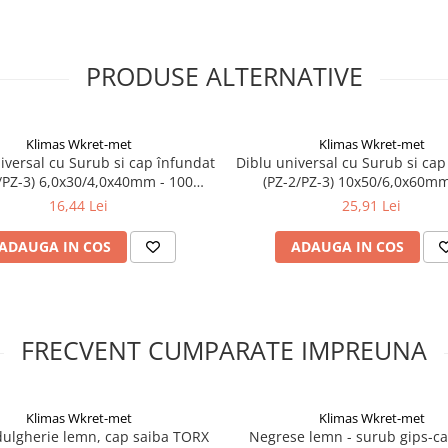
PRODUSE ALTERNATIVE
Klimas Wkret-met
Klimas Wkret-met
iversal cu Surub si cap înfundat
Diblu universal cu Surub si cap
/PZ-3) 6,0x30/4,0x40mm - 100
(PZ-2/PZ-3) 10x50/6,0x60mm
/cutie - SFXP-06030040, Klimas
bucati/cutie - SFXP-10050060,
16,44 Lei
25,91 Lei
Wkret-met
Wkret-met
ADAUGA IN COS
ADAUGA IN COS
FRECVENT CUMPARATE IMPREUNA
Klimas Wkret-met
Klimas Wkret-met
ulgherie lemn, cap saiba TORX
Negrese lemn - surub gips-ca