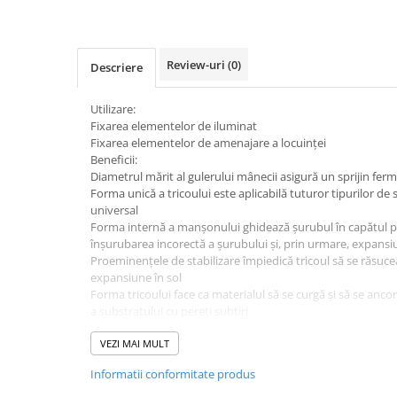
Accesorii electrice
Amestecatoare electrice
Scule de mana
Review-uri
(0)
Descriere
Surubelnite, clesti si chei
Ciocane si topoare
Utilizare:
Fixarea elementelor de iluminat
Dalti, spituri, leviere
Fixarea elementelor de amenajare a locuinței
Cuttere, cutite si foarfece
Beneficii:
Fierastraie
Diametrul mărit al gulerului mânecii asigură un sprijin ferm
Forma unică a tricoului este aplicabilă tuturor tipurilor de 
Accesorii si consumabile
universal
Accesorii pentru polizare, slefuire
Forma internă a manșonului ghidează șurubul în capătul pr
si frezare
înșurubarea incorectă a șurubului și, prin urmare, expansi
Proeminențele de stabilizare împiedică tricoul să se răsuce
Biti
expansiune în sol
Burghie
Forma tricoului face ca materialul să se curgă și să se anc
a substratului cu pereți subțiri
Organizatoare
Diametrul inițial redus al știftului, reducerea diametrului ini
Accesorii unelte
ușoară introducerea tecii în orificiu
VEZI MAI MULT
Role abrazive
Informatii conformitate produs
Unelte electrice speciale