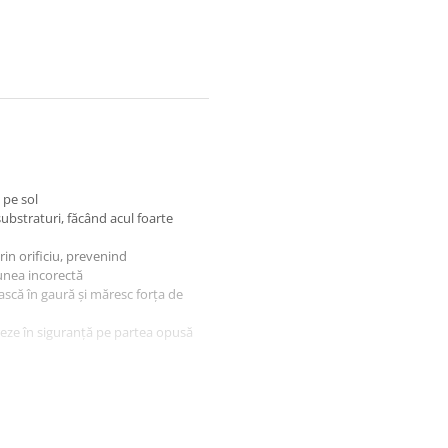
 pe sol
substraturi, făcând acul foarte
in orificiu, prevenind
unea incorectă
ască în gaură și măresc forța de
oreze în siguranță pe partea opusă
țial al știftului face mult mai