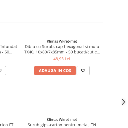
Klimas Wkret-met
 înfundat
Diblu cu Surub, cap hexagonal si mufa
Diblu cu 
 - 50
TX40, 10x80/7x85mm - 50 bucati/cutie -
TX40, 10x1
 Klimas
KPR-FAST-10080K, Klimas Wkret-met
- KPR-FA
48,93 Lei
ADAUGA IN COS
AD
Klimas Wkret-met
rton FT
Surub gips-carton pentru metal, TN
Surub dul