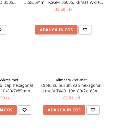
D-35055,
3.5x35mm - KSGM-35035, Klimas Wkret-
TX40, 8
met
WKCP-
33,69 Lei
ADAUGA IN COS
AD
 Wkret-met
Klimas Wkret-met
Kli
b, cap hexagonal
Diblu cu Surub, cap hexagonal
Diblu cu S
, 10x80/7x85mm -
si mufa TX40, 10x180/7x185mm
si mufa T
tie - KPR-FAST-
- 25 bucati/cutie - KPR-FAST-
- 25 buca
,93 Lei
62,81 Lei
imas Wkret-met
10180K, Klimas Wkret-met
10300K,
N COS
ADAUGA IN COS
ADAUG