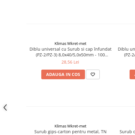
Instrumente de masurat si trasat
Rigle si echere
Nivele
Rulete
Markere
Klimas Wkret-met
Suruburi, cuie, dibluri si alte
Diblu universal cu Surub si cap înfundat
Diblu un
elemente de fixare
(PZ-2/PZ-3) 8,0x40/5,0x50mm - 100
(PZ-2
Dibluri
bucati/cutie - SFXP-08040050, Klimas
bucati
28,56 Lei
Wkret-met
Dibluri cu surub
ADAUGA IN COS
Dibluri cui percutie
Dibluri cu carlig
Dibluri pentru gips-carton
Dibluri pentru lemn
Dibluri pentru termoizolatii
Dibluri rosii SFX
Suruburi
Klimas Wkret-met
Surub gips-carton pentru metal, TN
Surub d
Suruburi pentru gips-carton