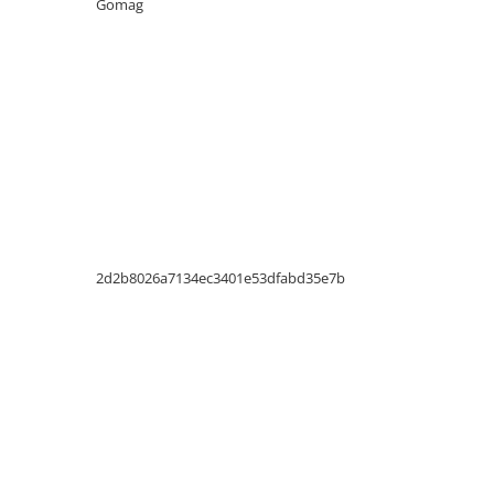
Gomag
Electrice
Prelungitoare si derulatoare
Prize, intrerupatoare si stechere
Intrerupatoare
Prize
Stechere
Banda izolatoare
Cablu si tubulatura
2d2b8026a7134ec3401e53dfabd35e7b
Corpuri si surse de iluminat
Becuri si tuburi LED
Curte si gradina
Garduri metalice
Plasa gard
Stalpi gard
Panouri gard
Utilaje pentru gradina