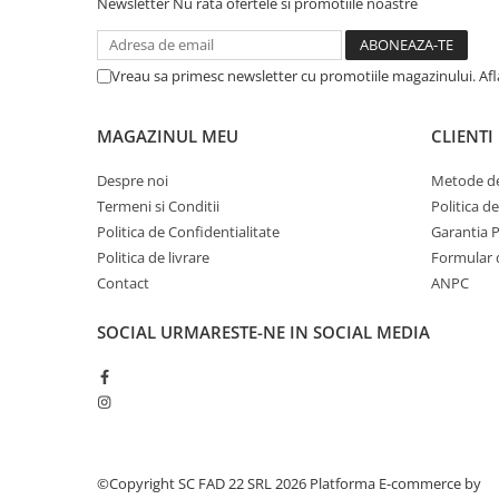
Newsletter
Nu rata ofertele si promotiile noastre
Silicon
Spuma
Accesorii parchet
Vreau sa primesc newsletter cu promotiile magazinului. Af
Plinta si accesorii
Izolatori parchet
MAGAZINUL MEU
CLIENTI
Profile trecere
Despre noi
Metode de
Benzi adezive
Termeni si Conditii
Politica d
Tencuieli decorative si vopsele
Politica de Confidentialitate
Garantia 
Vopsele speciale si spray vopsea
Politica de livrare
Formular 
Chituri pentru rosturi
Contact
ANPC
Unelte si accesorii pentru zidarie si
SOCIAL
URMARESTE-NE IN SOCIAL MEDIA
zugravit
Unelte pentru gresie si faianta
Acoperis
Sindrila bituminoasa si accesorii
Placi ondulate si accesorii
©Copyright SC FAD 22 SRL 2026
Platforma E-commerce by
Folii acoperis