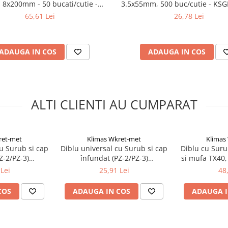
 8x200mm - 50 bucati/cutie -
3.5x55mm, 500 buc/cutie - KSG
P-08200, Klimas Wkret-met
Klimas Wkret-met
65,61 Lei
26,78 Lei
ADAUGA IN COS
ADAUGA IN COS
ALTI CLIENTI AU CUMPARAT
ret-met
Klimas Wkret-met
Klimas
cu Surub si cap
Diblu universal cu Surub si cap
Diblu cu Suru
Z-2/PZ-3)
înfundat (PZ-2/PZ-3)
si mufa TX40
40mm - 100
10x50/6,0x60mm - 50
50 bucati/cu
Lei
25,91 Lei
48
SFXP-06030040,
bucati/cutie - SFXP-10050060,
10080K, Kl
ret-met
Klimas Wkret-met
COS
ADAUGA IN COS
ADAUGA I