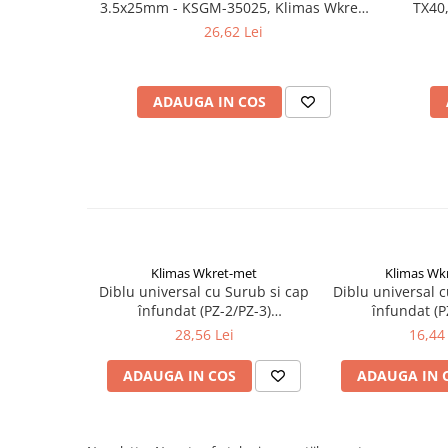
3.5x25mm - KSGM-35025, Klimas Wkret-
TX40,
Suruburi pentru lemn
met
WKC
26,62 Lei
Suruburi autoforante
Suruburi pentru tabla
Ancore mecanice
ADAUGA IN COS
Cuie
Cuie constructii
Finisaje si amenajari interioare
Gips carton, profile si accesorii
Placi gips carton
Profile gips carton
Klimas Wkret-met
Klimas Wk
Accesorii gips carton
Diblu universal cu Surub si cap
Diblu universal 
înfundat (PZ-2/PZ-3)
înfundat (P
Benzi gips carton
8,0x40/5,0x50mm - 100
6,0x30/4,0x
28,56 Lei
16,44 
Accesorii tencuieli
bucati/cutie - SFXP-08040050,
bucati/cutie - 
Klimas Wkret-met
Klimas Wk
Silicon, spume si adezivi de montaj
ADAUGA IN COS
ADAUGA IN 
Adezivi montaj
Etanse