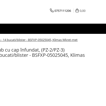
0757111206
0,00
 - 14 bucati/blister - BSFXP-05025045, Klimas Wkret-met
ub cu cap înfundat, (PZ-2/PZ-3)
ucati/blister - BSFXP-05025045, Klimas