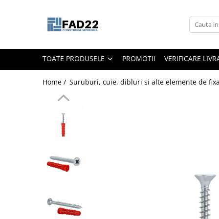
Toate Produsele
Materiale de constructii
TOATE PRODUSELE
PROMOTII
VERIFICARE LIV
Termoizolatii
Vata minerala
Home /
Suruburi, cuie, dibluri si alte elemente de fix
Polistiren
Accesorii termosistem
Lemn pentru constructii
OSB
Cherestea
Dusumea
Lambriu
Tavan
Accesorii pentru cofraje
Materiale prafoase