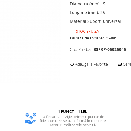
Diametru (mm)
:
5
Lungime (mm)
:
25
Material Suport
:
universal
STOC EPUIZAT
Durata de livrare:
24-48h
Cod Produs:
BSFXP-05025045
Adauga la Favorite
Cere 
1 PUNCT = 1 LEU
La fiecare achiziție, primești puncte de
fidelitate care se transformă în reducere
pentru următoarele achiziții.