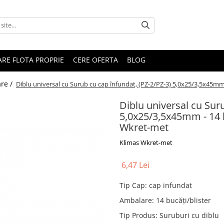
RARE FLOTA PROPRIE
CERE OFERTA
BLOG
are /
Diblu universal cu Surub cu cap înfundat, (PZ-2/PZ-3) 5,0x25/3,5x45mm
Diblu universal cu Sur
5,0x25/3,5x45mm - 14 b
Wkret-met
Klimas Wkret-met
6,47 Lei
Tip Cap
:
cap infundat
Ambalare
:
14 bucăți/blister
Tip Produs
:
Suruburi cu diblu