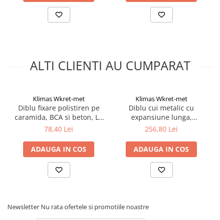
ALTI CLIENTI AU CUMPARAT
Klimas Wkret-met
Klimas Wkret-met
Diblu fixare polistiren pe
Diblu cui metalic cu
caramida, BCA si beton, LT
expansiune lunga,
10x180mm - 200
10x160mm - 200
78,40 Lei
256,80 Lei
bucati/cutie, LTX10180(200)
bucati/cutie -
Klimas Wkret-met
LFMG10160(200), Klimas
ADAUGA IN COS
ADAUGA IN COS
Wkret-met
Newsletter
Nu rata ofertele si promotiile noastre