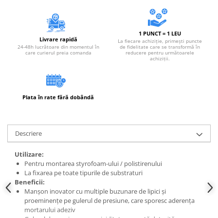
1 PUNCT = 1 LEU
Livrare rapidă
La fiecare achiziție, primești puncte
24-48h lucrătoare din momentul în
de fidelitate care se transformă în
care curierul preia comanda
reducere pentru următoarele
achiziții.
Plata în rate fără dobândă
Descriere
Utilizare:
Pentru montarea styrofoam-ului / polistirenului
La fixarea pe toate tipurile de substraturi
Beneficii:
Manșon inovator cu multiple buzunare de lipici și
proeminențe pe gulerul de presiune, care sporesc aderența
mortarului adeziv