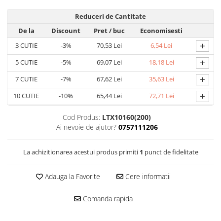
Reduceri de Cantitate
De la
Discount
Pret
/ buc
Economisesti
+
3
CUTIE
-3%
70,53 Lei
6,54 Lei
+
5
CUTIE
-5%
69,07 Lei
18,18 Lei
+
7
CUTIE
-7%
67,62 Lei
35,63 Lei
+
10
CUTIE
-10%
65,44 Lei
72,71 Lei
Cod Produs:
LTX10160(200)
Ai nevoie de ajutor?
0757111206
La achizitionarea acestui produs primiti
1
punct de fidelitate
Adauga la Favorite
Cere informatii
Comanda rapida