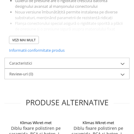
Gulerul de presiune are o rigiditate crescută datorită
designului avansat al manșonului conectorului
Noua versiune îmbunătățită permite instalarea pe diverse
substraturi, menținând parametrii de rezistență ridicați
Flanșa conectorului special asigură o rigiditate sporită a plăcii
de presiune și o presiune sigură asupra materialului fixat
Designul avansat al capului știftului garantează durabilitate în
VEZI MAI MULT
timpul asamblării și etanșează conexiunea dintre știft și
manșonul conectorului
Informatii conformitate produs
Concepție nouă, perfecționată, compatibilă cu ancore de 25 și
65 mm
Caracteristici
Review-uri
(0)
PRODUSE ALTERNATIVE
Klimas Wkret-met
Klimas Wkret-met
Diblu fixare polistiren pe
Diblu fixare polistiren pe
caramida, BCA si beton, LT
caramida, BCA si beton, LT