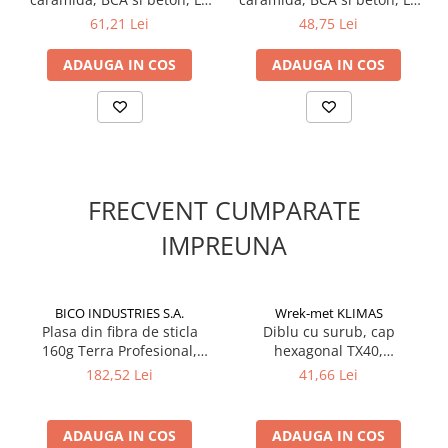
10x120mm - 200
10x90mm - 200
61,21 Lei
48,75 Lei
bucati/cutie, LTX10120(200)
bucati/cutie, LTX10090(200)
Klimas Wkret-met
Klimas Wkret-met
ADAUGA IN COS
ADAUGA IN COS
FRECVENT CUMPARATE
IMPREUNA
BICO INDUSTRIES S.A.
Wrek-met KLIMAS
Plasa din fibra de sticla
Diblu cu surub, cap
160g Terra Profesional,
hexagonal TX40,
50m², portocalie - Bico
12x120/8x125 mm, KPR-
182,52 Lei
41,66 Lei
FAST-12120K, 25 buc/cutie -
Wrek-met KLIMAS
ADAUGA IN COS
ADAUGA IN COS