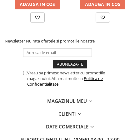
Klimas Wkret-met
ADAUGA IN COS
ADAUGA IN COS
Electrice
Prelungitoare si derulatoare
Prize, intrerupatoare si stechere
Intrerupatoare
Newsletter
Nu rata ofertele si promotiile noastre
Prize
Stechere
Banda izolatoare
Cablu si tubulatura
Vreau sa primesc newsletter cu promotiile
magazinului. Afla mai multe in
Politica de
Corpuri si surse de iluminat
Confidentialitate
Becuri si tuburi LED
Curte si gradina
MAGAZINUL MEU
Garduri metalice
CLIENTI
Plasa gard
Stalpi gard
DATE COMERCIALE
Panouri gard
SUPORT CLIENTI
LUNI - VINERI 08:00 - 17:00
Utilaje pentru gradina