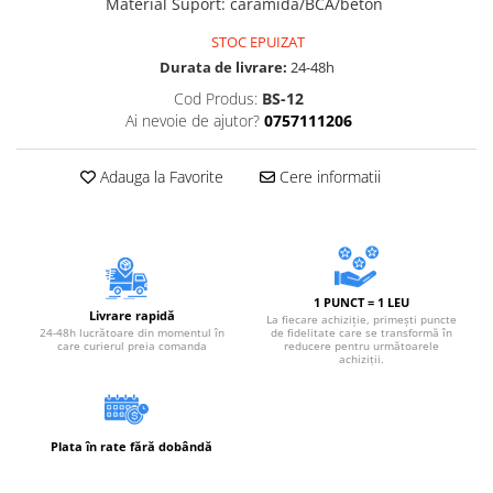
Material Suport
:
caramida/BCA/beton
Accesorii electrice
Amestecatoare electrice
STOC EPUIZAT
Durata de livrare:
24-48h
Scule de mana
Cod Produs:
BS-12
Surubelnite, clesti si chei
Ai nevoie de ajutor?
0757111206
Ciocane si topoare
Dalti, spituri, leviere
Adauga la Favorite
Cere informatii
Cuttere, cutite si foarfece
Fierastraie
Accesorii si consumabile
Accesorii pentru polizare, slefuire
si frezare
1 PUNCT = 1 LEU
Livrare rapidă
La fiecare achiziție, primești puncte
Biti
24-48h lucrătoare din momentul în
de fidelitate care se transformă în
care curierul preia comanda
reducere pentru următoarele
Burghie
achiziții.
Organizatoare
Accesorii unelte
Role abrazive
Plata în rate fără dobândă
Unelte electrice speciale