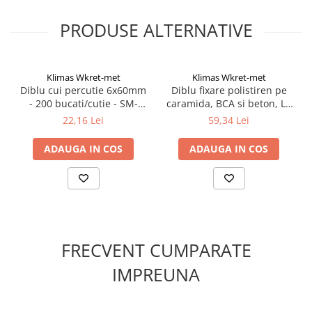
Suruburi pentru lemn
PRODUSE ALTERNATIVE
Suruburi autoforante
Suruburi pentru tabla
Ancore mecanice
Klimas Wkret-met
Klimas Wkret-met
Cuie
Diblu cui percutie 6x60mm
Diblu fixare polistiren pe
- 200 bucati/cutie - SM-
caramida, BCA si beton, LT
Cuie constructii
06060, Klimas Wkret-met
10x260mm - 100
22,16 Lei
59,34 Lei
Finisaje si amenajari interioare
bucati/cutie, LTX10260(100)
Klimas Wkret-met
Gips carton, profile si accesorii
ADAUGA IN COS
ADAUGA IN COS
Placi gips carton
Profile gips carton
Accesorii gips carton
Benzi gips carton
Accesorii tencuieli
FRECVENT CUMPARATE
Silicon, spume si adezivi de montaj
IMPREUNA
Adezivi montaj
Etanse