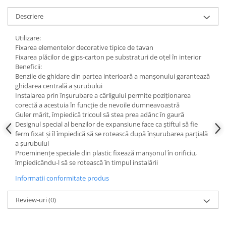
Instrumente de masurat si trasat
Descriere
Rigle si echere
Nivele
Utilizare:
Fixarea elementelor decorative tipice de tavan
Rulete
Fixarea plăcilor de gips-carton pe substraturi de oțel în interior
Markere
Beneficii:
Suruburi, cuie, dibluri si alte
Benzile de ghidare din partea interioară a manșonului garantează
elemente de fixare
ghidarea centrală a șurubului
Instalarea prin înșurubare a cârligului permite poziționarea
Dibluri
corectă a acestuia în funcție de nevoile dumneavoastră
Dibluri cu surub
Guler mărit, împiedică tricoul să stea prea adânc în gaură
Designul special al benzilor de expansiune face ca știftul să fie
Dibluri cui percutie
ferm fixat și îl împiedică să se rotească după înșurubarea parțială
Dibluri cu carlig
a șurubului
Dibluri pentru gips-carton
Proeminențe speciale din plastic fixează manșonul în orificiu,
împiedicându-l să se rotească în timpul instalării
Dibluri pentru lemn
Informatii conformitate produs
Dibluri pentru termoizolatii
Dibluri rosii SFX
Review-uri
(0)
Suruburi
Suruburi pentru gips-carton