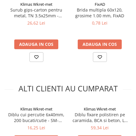
Silicon
Klimas Wkret-met
FixAD
Spuma
Surub gips-carton pentru
Brida multipla 60x120,
metal, TN 3.5x25mm -
grosime 1.00 mm, FixAD
Accesorii parchet
KSGM-35025, Klimas Wkret-
26,62 Lei
0,78 Lei
Plinta si accesorii
met
Izolatori parchet
Profile trecere
ADAUGA IN COS
ADAUGA IN COS
Benzi adezive
Tencuieli decorative si vopsele
Vopsele speciale si spray vopsea
Chituri pentru rosturi
Unelte si accesorii pentru zidarie si
ALTI CLIENTI AU CUMPARAT
zugravit
Unelte pentru gresie si faianta
Acoperis
Klimas Wkret-met
Klimas Wkret-met
Diblu cui percutie 6x40mm,
Diblu fixare polistiren pe
Sindrila bituminoasa si accesorii
200 bucati/cutie - SM-
caramida, BCA si beton, LT
Placi ondulate si accesorii
06040, Klimas Wkret-met
10x260mm - 100
16,25 Lei
59,34 Lei
bucati/cutie, LTX10260(100)
Folii acoperis