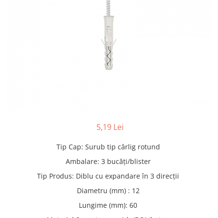
Adezivi
Gleturi
Ipsos
Mortare
Tencuieli decorative
Sape de egalizare, sape
autonivelante si pardoseli
industriale
Zidarie
Buiandrugi
Caramizi
5,19 Lei
Scule electrice, unelte si accesorii
Scule electrice
Tip Cap
:
Surub tip cârlig rotund
Acumulatori
Ambalare
:
3 bucăți/blister
Masini de gaurit si insurubat
Tip Produs
:
Diblu cu expandare în 3 direcții
Polizoare unghiulare
Diametru (mm)
:
12
Ferastraie circulare
Lungime (mm)
:
60
Generatoare