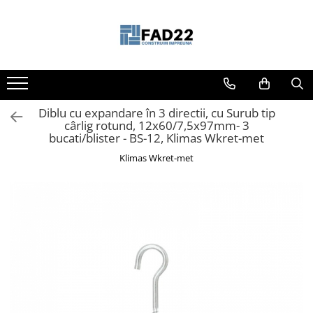
Toate Produsele
Materiale de constructii
Termoizolatii
Diblu cu expandare în 3 directii, cu Surub tip
Vata minerala
cârlig rotund, 12x60/7,5x97mm- 3
Polistiren
bucati/blister - BS-12, Klimas Wkret-met
Accesorii termosistem
Klimas Wkret-met
Lemn pentru constructii
OSB
Cherestea
Dusumea
Lambriu
Tavan
Accesorii pentru cofraje
Materiale prafoase