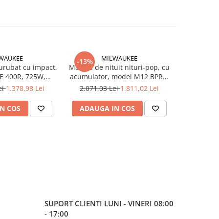
WAUKEE
MILWAUKEE
-13%
urubat cu impact,
Masina de nituit nituri-pop, cu
Set 5 scul
E 400R, 725W,
acumulator, model M12 BPRT-
— Bormasi
4933451524
0, 4933464404 Milwaukee,
Ciocan rot
ei
1.378,98 Lei
2.071,03 Lei
1.811,02 Lei
2
e, MILWAUKEE
MILWAUKEE
unghiular
lucru, 2 a
N COS
ADAUGA IN COS
ADAUG
incarcato
SUPORT CLIENTI
LUNI - VINERI 08:00
- 17:00