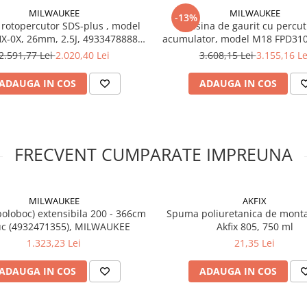
MILWAUKEE
MILWAUKEE
-13%
 rotopercutor SDS-plus , model
Masina de gaurit cu percut
X-0X, 26mm, 2.5J, 4933478888
acumulator, model M18 FPD310
Milwaukee, MILWAUKEE
158Nm, 4933498240 Milwa
2.591,77 Lei
2.020,40 Lei
3.608,15 Lei
3.155,16 Le
MILWAUKEE
ADAUGA IN COS
ADAUGA IN COS
FRECVENT CUMPARATE IMPREUNA
MILWAUKEE
AKFIX
oboc) extensibila 200 - 366cm
Spuma poliuretanica de monta
uc (4932471355), MILWAUKEE
Akfix 805, 750 ml
1.323,23 Lei
21,35 Lei
ADAUGA IN COS
ADAUGA IN COS