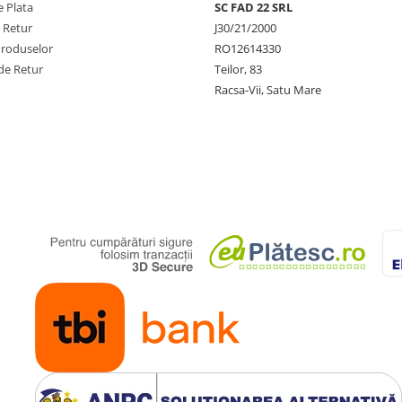
 Plata
SC FAD 22 SRL
e Retur
J30/21/2000
Produselor
RO12614330
de Retur
Teilor, 83
Racsa-Vii, Satu Mare