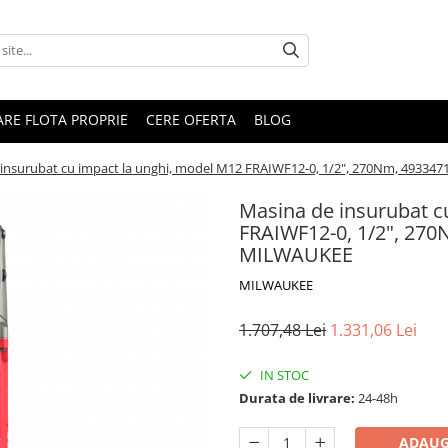
RARE FLOTA PROPRIE
CERE OFERTA
BLOG
 insurubat cu impact la unghi, model M12 FRAIWF12-0, 1/2", 270Nm, 4933
Masina de insurubat c
FRAIWF12-0, 1/2", 27
MILWAUKEE
MILWAUKEE
1.707,48 Lei
1.331,06 Lei
IN STOC
Durata de livrare:
24-48h
ADAUG