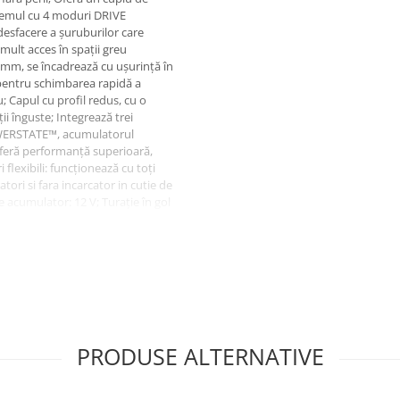
temul cu 4 moduri DRIVE
sfacere a șuruburilor care
mult acces în spații greu
1 mm, se încadrează cu ușurință în
e pentru schimbarea rapidă a
; Capul cu profil redus, cu o
i înguste; Integrează trei
OWERSTATE™, acumulatorul
feră performanță superioară,
flexibili: funcționează cu toți
ri si fara incarcator in cutie de
e acumulator: 12 V; Turație în gol
00 rpm; Turație în gol – treapta 3:
enta loviturilor – treapta 1: 0 -
recventa loviturilor – treapta 3: 0
esfacere: 300 Nm; Diametrul
utate cu acumulator: 1,7 kg; Cod
PRODUSE ALTERNATIVE