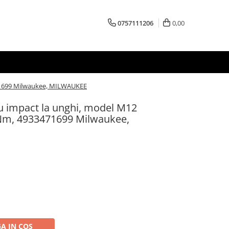
0757111206
0,00
471699 Milwaukee, MILWAUKEE
u impact la unghi, model M12
0Nm, 4933471699 Milwaukee,
A IN COS