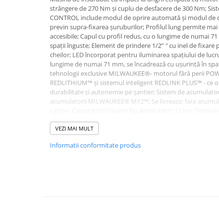
Accesorii electrice
strângere de 270 Nm și cuplu de desfacere de 300 Nm; Sis
Amestecatoare electrice
CONTROL include modul de oprire automată și modul de de
previn supra-fixarea șuruburilor; Profilul lung permite mai 
Scule de mana
accesibile; Capul cu profil redus, cu o lungime de numai 7
Surubelnite, clesti si chei
spații înguste; Element de prindere 1/2” ″ cu inel de fixar
cheilor; LED încorporat pentru iluminarea spațiului de lucru
Ciocane si topoare
lungime de numai 71 mm, se încadrează cu ușurință în spați
Dalti, spituri, leviere
tehnologii exclusive MILWAUKEE®- motorul fără perii P
REDLITHIUM™ și sistemul inteligent REDLINK PLUS™ - ce o
Cuttere, cutite si foarfece
durabilitate și autonomie pe șantier; Sistem de acumulatori 
Fierastraie
acumulatorii MILWAUKEE® M12™; Se livreaza: fara acumulato
Accesorii si consumabile
carton. Caracteristici Valori Tip acumulator: Li-Ion; Tensiun
– treapta 1: 0 - 1.150 rpm; Turație în gol – treapta 2: 0 - 2.3
Accesorii pentru polizare, slefuire
0 - 3.000 rpm; Turație în gol – treapta 4: 0 - 3.000 rpm; Frecv
VEZI MAI MULT
si frezare
1.350 ipm; Frecventa loviturilor – treapta 2: 0 - 2.700 ipm; F
Informatii conformitate produs
Biti
- 3.600 ipm; Moment de înșurubare: 270 Nm; Moment de d
maxim al surubului: M16; Sistem prindere: patrat 1/2”; Gre
Burghie
produs: 4933471699.
Organizatoare
Accesorii unelte
Role abrazive
Unelte electrice speciale