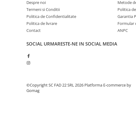
Silicon
Despre noi
Metode de
Spuma
Termeni si Conditii
Politica d
Politica de Confidentialitate
Garantia 
Accesorii parchet
Politica de livrare
Formular 
Plinta si accesorii
Contact
ANPC
Izolatori parchet
Profile trecere
SOCIAL
URMARESTE-NE IN SOCIAL MEDIA
Benzi adezive
Tencuieli decorative si vopsele
Vopsele speciale si spray vopsea
Chituri pentru rosturi
Unelte si accesorii pentru zidarie si
©Copyright SC FAD 22 SRL 2026
Platforma E-commerce by
Gomag
zugravit
Unelte pentru gresie si faianta
Acoperis
Sindrila bituminoasa si accesorii
Placi ondulate si accesorii
Folii acoperis