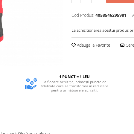
Cod Produs:
4058546295981
La achizitionarea acestui produs pr
Adauga la Favorite
Cere 
1 PUNCT = 1 LEU
La fiecare achiziție, primești puncte de
fidelitate care se transformă în reducere
pentru următoarele achiziții.
ara perii; Oferă un cuplu de