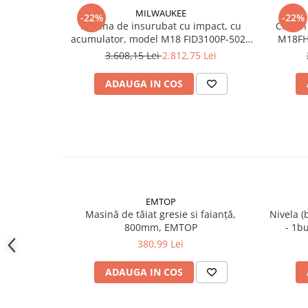
Instrumente de masurat si trasat
MILWAUKEE
-22%
-22%
Masina de insurubat cu impact, cu
Ciocan
Rigle si echere
acumulator, model M18 FID3100P-502P
M18FH
Nivele
SET PROMO, 4933498244 Milwaukee,
3.608,15 Lei
2.812,75 Lei
MILWAUKEE
Rulete
ADAUGA IN COS
Markere
Suruburi, cuie, dibluri si alte
elemente de fixare
Dibluri
Dibluri cu surub
Dibluri cui percutie
Dibluri cu carlig
EMTOP
Dibluri pentru gips-carton
Masină de tăiat gresie si faianță,
Nivela (bol
Dibluri pentru lemn
800mm, EMTOP
- 1b
380,99 Lei
Dibluri pentru termoizolatii
Dibluri rosii SFX
ADAUGA IN COS
Suruburi
Suruburi pentru gips-carton