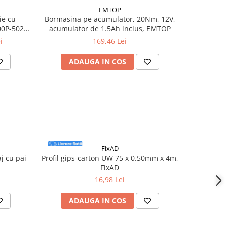
EMTOP
ie cu
Bormasina pe acumulator, 20Nm, 12V,
Cioca
0P-502P,
acumulator de 1.5Ah inclus, EMTOP
ac
ukee,
i
169,46 Lei
ADAUGA IN COS
AD
FixAD
j cu pai
Profil gips-carton UW 75 x 0.50mm x 4m,
Manusi r
FixAD
marimea M
16,98 Lei
ADAUGA IN COS
AD