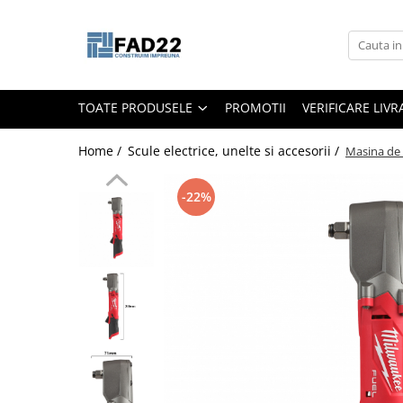
Toate Produsele
Materiale de constructii
TOATE PRODUSELE
PROMOTII
VERIFICARE LIV
Termoizolatii
Vata minerala
Home /
Scule electrice, unelte si accesorii /
Masina de
Polistiren
Accesorii termosistem
-22%
Lemn pentru constructii
OSB
Cherestea
Dusumea
Lambriu
Tavan
Accesorii pentru cofraje
Materiale prafoase