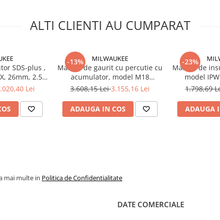
ALTI CLIENTI AU CUMPARAT
UKEE
MILWAUKEE
MIL
-13%
-23%
tor SDS-plus ,
Masina de gaurit cu percutie cu
Masina de ins
, 26mm, 2.5J,
acumulator, model M18
model IPW
Milwaukee,
FPD3100P-502P, 158Nm,
400Nm, 
.020,40 Lei
3.608,15 Lei
3.155,16 Lei
1.798,69 L
UKEE
4933498240 Milwaukee,
Milwauke
MILWAUKEE
COS
ADAUGA IN COS
ADAUGA I
la mai multe in
Politica de Confidentialitate
DATE COMERCIALE