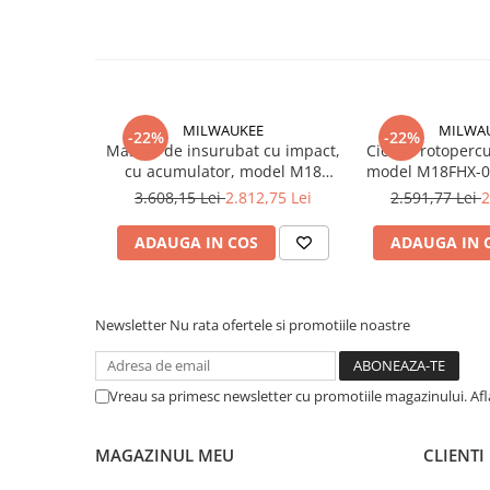
Suruburi pentru lemn
Suruburi autoforante
Suruburi pentru tabla
Ancore mecanice
MILWAUKEE
MILWA
Cuie
-22%
-22%
Masina de insurubat cu impact,
Ciocan rotopercu
Cuie constructii
cu acumulator, model M18
model M18FHX-0X
FID3100P-502P SET PROMO,
4933478888 
3.608,15 Lei
2.812,75 Lei
2.591,77 Lei
2
Finisaje si amenajari interioare
4933498244 Milwaukee,
MILWA
Gips carton, profile si accesorii
MILWAUKEE
ADAUGA IN COS
ADAUGA IN 
Placi gips carton
Profile gips carton
Accesorii gips carton
Newsletter
Nu rata ofertele si promotiile noastre
Benzi gips carton
Accesorii tencuieli
Vreau sa primesc newsletter cu promotiile magazinului. Af
Silicon, spume si adezivi de montaj
Adezivi montaj
MAGAZINUL MEU
CLIENTI
Etanse