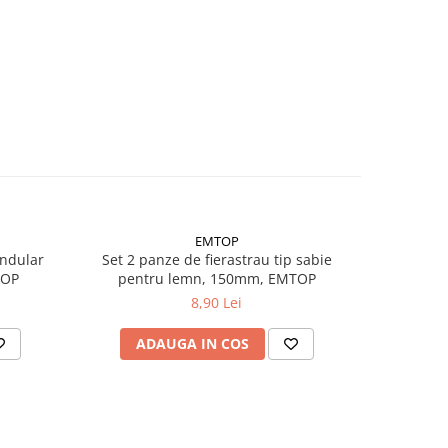
EMTOP
endular
Set 2 panze de fierastrau tip sabie
RODEX F
TOP
pentru lemn, 150mm, EMTOP
8,90 Lei
ADAUGA IN COS
AD