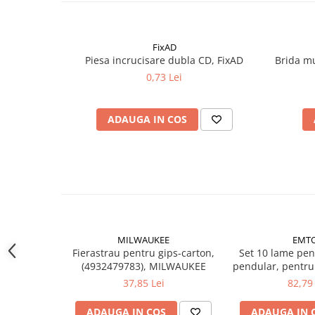
Instrumente de masurat si trasat
Rigle si echere
FixAD
Nivele
Piesa incrucisare dubla CD, FixAD
Brida m
Rulete
0,73 Lei
Markere
Suruburi, cuie, dibluri si alte
elemente de fixare
ADAUGA IN COS
Dibluri
Dibluri cu surub
Dibluri cui percutie
Dibluri cu carlig
Dibluri pentru gips-carton
Dibluri pentru lemn
MILWAUKEE
EMT
Dibluri pentru termoizolatii
Fierastrau pentru gips-carton,
Set 10 lame pen
(4932479783), MILWAUKEE
pendular, pentr
Dibluri rosii SFX
37,85 Lei
82,79 
Suruburi
Suruburi pentru gips-carton
ADAUGA IN COS
ADAUGA IN 