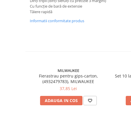
Dinți tripli (dinți slefuiți cu precizie 3 margini)
Accesorii electrice
Cu funcție de bară de extensie
Amestecatoare electrice
Tăiere rapidă
Scule de mana
Informatii conformitate produs
Surubelnite, clesti si chei
Ciocane si topoare
Dalti, spituri, leviere
Cuttere, cutite si foarfece
Fierastraie
Accesorii si consumabile
MILWAUKEE
Accesorii pentru polizare, slefuire
Fierastrau pentru gips-carton,
Set 10 l
si frezare
(4932479783), MILWAUKEE
Biti
37,85 Lei
Burghie
ADAUGA IN COS
Organizatoare
Accesorii unelte
Role abrazive
Unelte electrice speciale