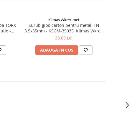
Klimas Wkret-met
iba TORX
Surub gips-carton pentru metal, TN
Piesa / rac
utie -
3.5x35mm - KSGM-35035, Klimas Wkret-
-met
met
33,69 Lei
ADAUGA IN COS
AD