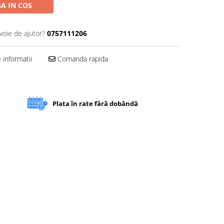
A IN COS
voie de ajutor?
0757111206
informatii
Comanda rapida
Plata în rate fără dobândă