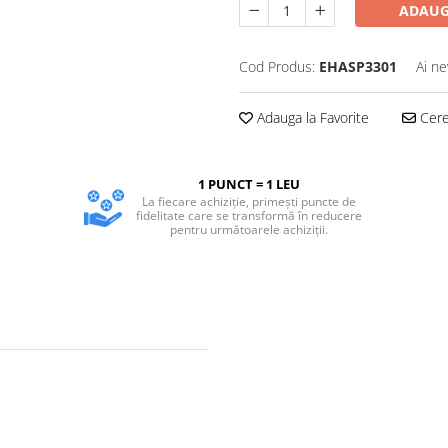
ADAUG
Cod Produs:
EHASP3301
Ai ne
Adauga la Favorite
Cere 
1 PUNCT = 1 LEU
La fiecare achiziție, primești puncte de
fidelitate care se transformă în reducere
pentru următoarele achiziții.