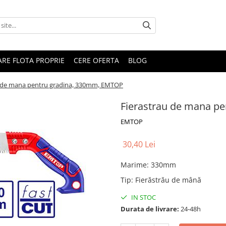
RARE FLOTA PROPRIE
CERE OFERTA
BLOG
u de mana pentru gradina, 330mm, EMTOP
Fierastrau de mana p
EMTOP
30,40 Lei
Marime
:
330mm
Tip
:
Fierăstrău de mână
IN STOC
Durata de livrare:
24-48h