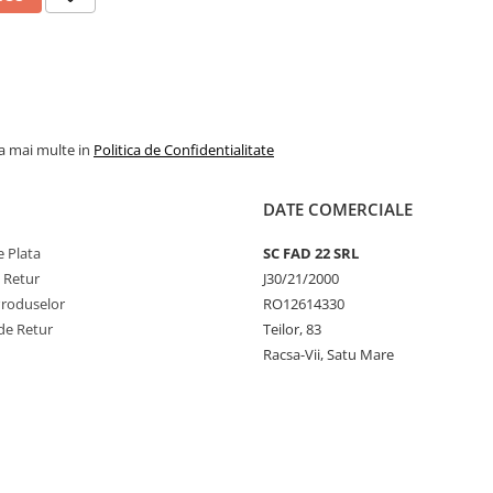
la mai multe in
Politica de Confidentialitate
DATE COMERCIALE
 Plata
SC FAD 22 SRL
e Retur
J30/21/2000
Produselor
RO12614330
de Retur
Teilor, 83
Racsa-Vii, Satu Mare