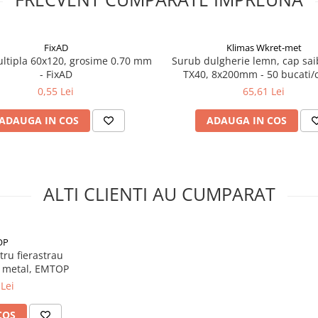
FixAD
Klimas Wkret-met
ultipla 60x120, grosime 0.70 mm
Surub dulgherie lemn, cap sa
- FixAD
TX40, 8x200mm - 50 bucati/c
WKCP-08200, Klimas Wkret
0,55 Lei
65,61 Lei
ADAUGA IN COS
ADAUGA IN COS
ALTI CLIENTI AU CUMPARAT
OP
tru fierastrau
u metal, EMTOP
Lei
COS