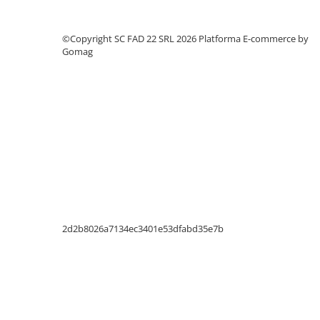
Silicon
Spuma
©Copyright SC FAD 22 SRL 2026
Platforma E-commerce by
Accesorii parchet
Gomag
Plinta si accesorii
Izolatori parchet
Profile trecere
Benzi adezive
Tencuieli decorative si vopsele
Vopsele speciale si spray vopsea
Chituri pentru rosturi
Unelte si accesorii pentru zidarie si
zugravit
2d2b8026a7134ec3401e53dfabd35e7b
Unelte pentru gresie si faianta
Acoperis
Sindrila bituminoasa si accesorii
Placi ondulate si accesorii
Folii acoperis