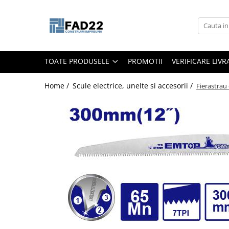
Toate Produsele
Materiale de constructii
TOATE PRODUSELE
PROMOTII
VERIFICARE LIV
Termoizolatii
Vata minerala
Home /
Scule electrice, unelte si accesorii /
Fierastra
Polistiren
Accesorii termosistem
Lemn pentru constructii
OSB
Cherestea
Dusumea
Lambriu
Tavan
Accesorii pentru cofraje
Materiale prafoase