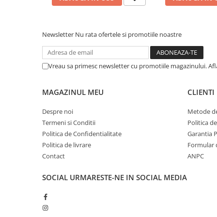
Suruburi pentru lemn
Suruburi autoforante
Suruburi pentru tabla
Newsletter
Nu rata ofertele si promotiile noastre
Ancore mecanice
Cuie
Vreau sa primesc newsletter cu promotiile magazinului. Af
Cuie constructii
Finisaje si amenajari interioare
MAGAZINUL MEU
CLIENTI
Gips carton, profile si accesorii
Despre noi
Metode de
Placi gips carton
Termeni si Conditii
Politica d
Profile gips carton
Politica de Confidentialitate
Garantia 
Accesorii gips carton
Politica de livrare
Formular 
Benzi gips carton
Contact
ANPC
Accesorii tencuieli
SOCIAL
URMARESTE-NE IN SOCIAL MEDIA
Silicon, spume si adezivi de montaj
Adezivi montaj
Etanse