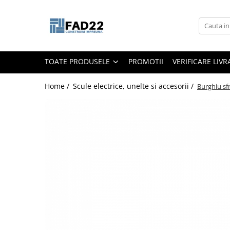
Toate Produsele
Materiale de constructii
TOATE PRODUSELE
PROMOTII
VERIFICARE LIV
Termoizolatii
Vata minerala
Home /
Scule electrice, unelte si accesorii /
Burghiu s
Polistiren
Accesorii termosistem
Lemn pentru constructii
OSB
Cherestea
Dusumea
Lambriu
Tavan
Accesorii pentru cofraje
Materiale prafoase