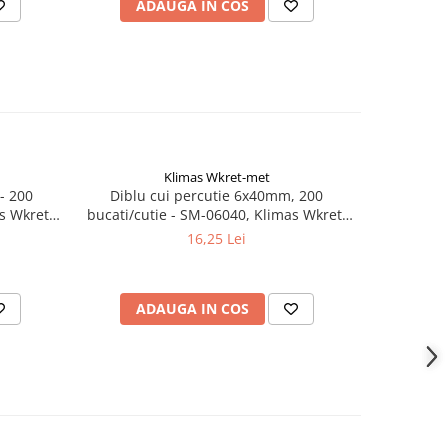
ADAUGA IN COS
AD
Klimas Wkret-met
- 200
Diblu cui percutie 6x40mm, 200
Surub dul
s Wkret-
bucati/cutie - SM-06040, Klimas Wkret-
TX40, 8
met
WKCP-
16,25 Lei
ADAUGA IN COS
AD