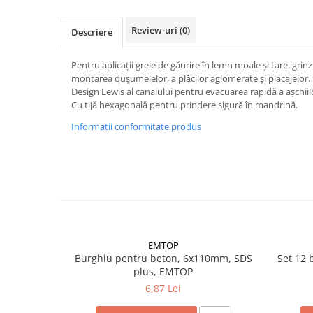
Accesorii electrice
Amestecatoare electrice
Review-uri
(0)
Descriere
Scule de mana
Surubelnite, clesti si chei
Pentru aplicații grele de găurire în lemn moale și tare, grin
montarea dușumelelor, a plăcilor aglomerate și placajelor.
Ciocane si topoare
Design Lewis al canalului pentru evacuarea rapidă a așchiil
Dalti, spituri, leviere
Cu tijă hexagonală pentru prindere sigură în mandrină.
Cuttere, cutite si foarfece
Informatii conformitate produs
Fierastraie
Accesorii si consumabile
Accesorii pentru polizare, slefuire
si frezare
Biti
Burghie
EMTOP
Organizatoare
Burghiu pentru beton, 6x110mm, SDS
Set 12 
Accesorii unelte
plus, EMTOP
Role abrazive
6,87 Lei
Unelte electrice speciale