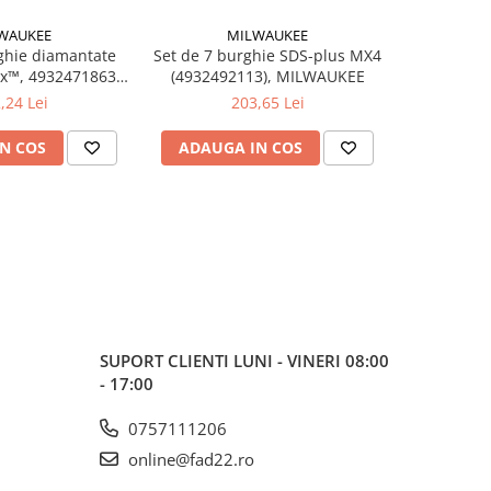
WAUKEE
MILWAUKEE
ghie diamantate
Set de 7 burghie SDS-plus MX4
Burghie
x™, 4932471863
(4932492113), MILWAUKEE
Cobalt, 
e, MILWAUKEE
bucăți
,24 Lei
203,65 Lei
M
N COS
ADAUGA IN COS
ADAUG
SUPORT CLIENTI
LUNI - VINERI 08:00
- 17:00
0757111206
online@fad22.ro