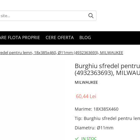
RARE FLOTA PROPRIE
CERE OFERTA
BLOG
fredel pentru lemn, 18x385x460, Ø11mm (4932363693), MILWAUKEE
Burghiu sfredel pent
(4932363693), MILWA
MILWAUKEE
60,44 Lei
Marime
:
18X385X460
Tip
:
Burghiu sfredel pentru le
Diametru
:
Ø11mm
IN STOC