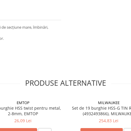
zi de secțiune mare, îmbinări,
or.
PRODUSE ALTERNATIVE
EMTOP
MILWAUKEE
burghie HSS twist pentru metal,
Set de 19 burghie HSS-G TIN 
2-8mm, EMTOP
(4932493866), MILWAUK
26,09 Lei
254,83 Lei