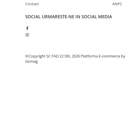
Silicon
Contact
ANPC
Spuma
Accesorii parchet
SOCIAL
URMARESTE-NE IN SOCIAL MEDIA
Plinta si accesorii
Izolatori parchet
Profile trecere
Benzi adezive
©Copyright SC FAD 22 SRL 2026
Platforma E-commerce by
Tencuieli decorative si vopsele
Gomag
Vopsele speciale si spray vopsea
Chituri pentru rosturi
Unelte si accesorii pentru zidarie si
zugravit
Unelte pentru gresie si faianta
Acoperis
Sindrila bituminoasa si accesorii
Placi ondulate si accesorii
Folii acoperis