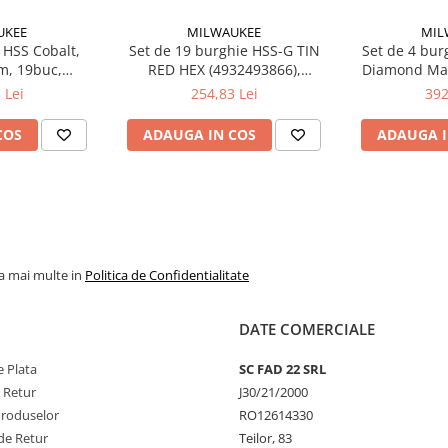
UKEE
MILWAUKEE
MIL
 HSS Cobalt,
Set de 19 burghie HSS-G TIN
Set de 4 bur
m, 19buc,
RED HEX (4932493866),
Diamond Ma
Milwaukee,
MILWAUKEE
Milwauke
 Lei
254,83 Lei
392
UKEE
COS
ADAUGA IN COS
ADAUGA I
la mai multe in
Politica de Confidentialitate
DATE COMERCIALE
 Plata
SC FAD 22 SRL
e Retur
J30/21/2000
Produselor
RO12614330
de Retur
Teilor, 83