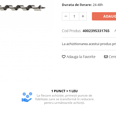
Durata de livrare:
24-48h
ADAUG
Cod Produs:
4002395331765
La achizitionarea acestui produs pr
Adauga la Favorite
Cere 
1 PUNCT = 1 LEU
La fiecare achiziție, primești puncte de
fidelitate care se transformă în reducere
pentru următoarele achiziții.