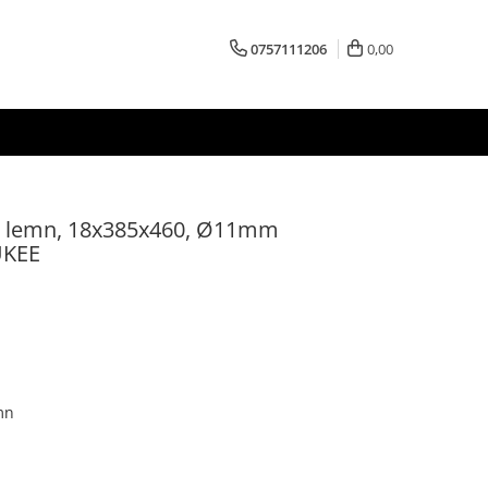
0757111206
0,00
ru lemn, 18x385x460, Ø11mm
UKEE
mn