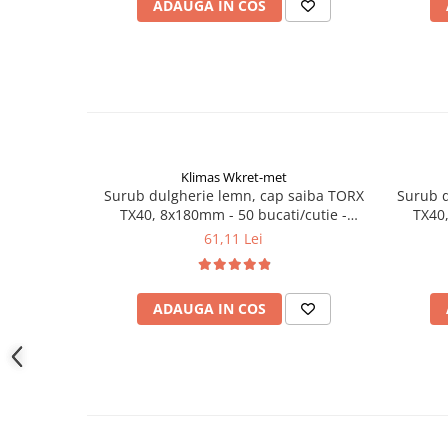
ADAUGA IN COS
Instrumente de masurat si trasat
Rigle si echere
Nivele
Rulete
Markere
Suruburi, cuie, dibluri si alte
elemente de fixare
Klimas Wkret-met
Dibluri
Surub dulgherie lemn, cap saiba TORX
Surub d
TX40, 8x180mm - 50 bucati/cutie -
TX40,
Dibluri cu surub
WKCP-08180, Klimas Wkret-met
WKC
61,11 Lei
Dibluri cui percutie
Dibluri cu carlig
Dibluri pentru gips-carton
ADAUGA IN COS
Dibluri pentru lemn
Dibluri pentru termoizolatii
Dibluri rosii SFX
Suruburi
Suruburi pentru gips-carton