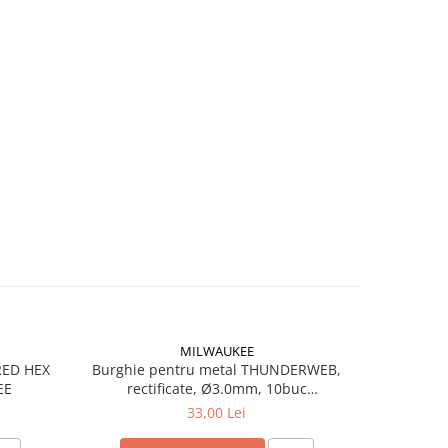
MILWAUKEE
RED HEX
Burghie pentru metal THUNDERWEB,
Burghie 
EE
rectificate, Ø3.0mm, 10buc
rect
(4932352381), MILWAUKEE
(49
33,00 Lei