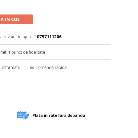
A IN COS
Ai nevoie de ajutor?
0757111206
imiti
1
punct de fidelitate
informatii
Comanda rapida
Plata în rate fără dobândă