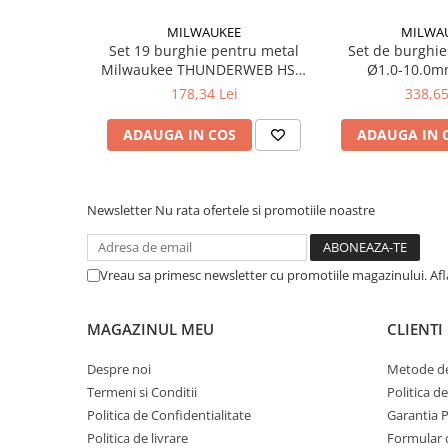
Suruburi pentru lemn
MILWAUKEE
MILWA
Suruburi autoforante
Set 19 burghie pentru metal
Set de burghie
Suruburi pentru tabla
Milwaukee THUNDERWEB HSS-
Ø1.0-10.0m
G (4932352374), MILWAUKEE
4932493867 
178,34 Lei
338,65
Ancore mecanice
MILWA
Cuie
ADAUGA IN COS
ADAUGA IN 
Cuie constructii
Finisaje si amenajari interioare
Gips carton, profile si accesorii
Newsletter
Nu rata ofertele si promotiile noastre
Placi gips carton
Profile gips carton
Vreau sa primesc newsletter cu promotiile magazinului. Af
Accesorii gips carton
Benzi gips carton
MAGAZINUL MEU
CLIENTI
Accesorii tencuieli
Silicon, spume si adezivi de montaj
Despre noi
Metode de
Termeni si Conditii
Politica d
Adezivi montaj
Politica de Confidentialitate
Garantia 
Etanse
Politica de livrare
Formular 