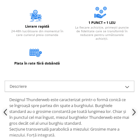
Instrumente de masurat si trasat
Rigle si echere
Nivele
1 PUNCT = 1 LEU
Livrare rapidă
La fiecare achiziție, primești puncte
Rulete
24-48h lucrătoare din momentul în
de fidelitate care se transformă în
care curierul preia comanda
reducere pentru următoarele
Markere
achiziții.
Suruburi, cuie, dibluri si alte
elemente de fixare
Dibluri
Plata în rate fără dobândă
Dibluri cu surub
Dibluri cui percutie
Dibluri cu carlig
Descriere
Dibluri pentru gips-carton
Designul Thunderweb este caracterizat printr-o formă conică ce
Dibluri pentru lemn
se îngroașă spre partea din spate a burghiului. Burghiele
Dibluri pentru termoizolatii
standard au o grosime constantă pe toată lungimea lor. Chiar și
în punctul cel mai îngust, miezul burghielor Thunderweb este mai
Dibluri rosii SFX
gros decât cel al unui burghiu standard.
Suruburi
Secțiune transversală parabolică a miezului: Grosime mare a
miezului. Forță integrată.
Suruburi pentru gips-carton