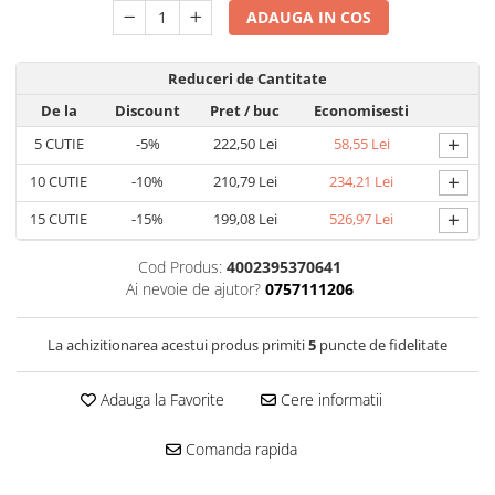
Accesorii electrice
ADAUGA IN COS
Amestecatoare electrice
Scule de mana
Reduceri de Cantitate
Surubelnite, clesti si chei
De la
Discount
Pret
/ buc
Economisesti
Ciocane si topoare
+
5
CUTIE
-5%
222,50 Lei
58,55 Lei
Dalti, spituri, leviere
+
10
CUTIE
-10%
210,79 Lei
234,21 Lei
Cuttere, cutite si foarfece
+
Fierastraie
15
CUTIE
-15%
199,08 Lei
526,97 Lei
Accesorii si consumabile
Cod Produs:
4002395370641
Accesorii pentru polizare, slefuire
Ai nevoie de ajutor?
0757111206
si frezare
Biti
La achizitionarea acestui produs primiti
5
puncte de fidelitate
Burghie
Organizatoare
Adauga la Favorite
Cere informatii
Accesorii unelte
Role abrazive
Comanda rapida
Unelte electrice speciale