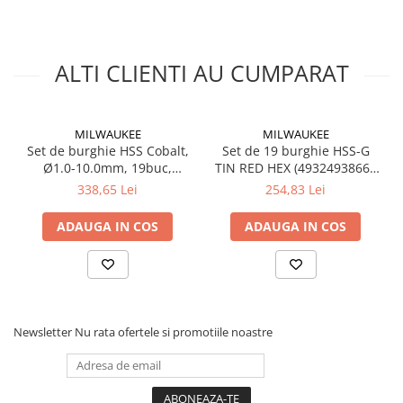
Electrice
Prelungitoare si derulatoare
ALTI CLIENTI AU CUMPARAT
Prize, intrerupatoare si stechere
Intrerupatoare
Prize
MILWAUKEE
MILWAUKEE
Stechere
Set de burghie HSS Cobalt,
Set de 19 burghie HSS-G
Ø1.0-10.0mm, 19buc,
TIN RED HEX (4932493866),
Banda izolatoare
4932493867 Milwaukee,
MILWAUKEE
338,65 Lei
254,83 Lei
Cablu si tubulatura
MILWAUKEE
ADAUGA IN COS
ADAUGA IN COS
Corpuri si surse de iluminat
Becuri si tuburi LED
Curte si gradina
Garduri metalice
Plasa gard
Newsletter
Nu rata ofertele si promotiile noastre
Stalpi gard
Panouri gard
Utilaje pentru gradina