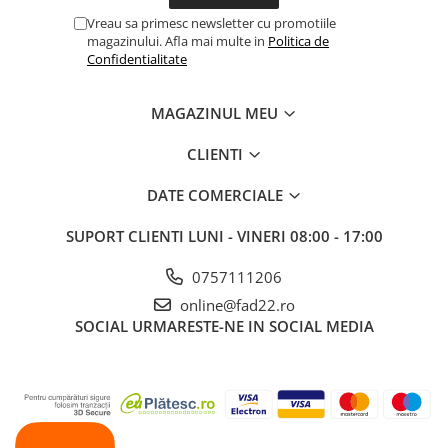
Vreau sa primesc newsletter cu promotiile
Aparate de spalat cu presiune
magazinului. Afla mai multe in
Politica de
Aspiratoar, suflante si
Confidentialitate
pulverizatoare
Masini de tuns iarba, trimmere si
MAGAZINUL MEU
accesorii
Furtunuri si conectori
CLIENTI
Accesorii si unelte pentru gradina
DATE COMERCIALE
Pompe apa
SUPORT CLIENTI
LUNI - VINERI 08:00 - 17:00
Scari aluminiu / otel
Solutii curatare
0757111206
Echipamente de protectie si
online@fad22.ro
imbracaminte
SOCIAL
URMARESTE-NE IN SOCIAL MEDIA
Incaltaminte
Accesorii echipament
Imbracaminte
Manusi