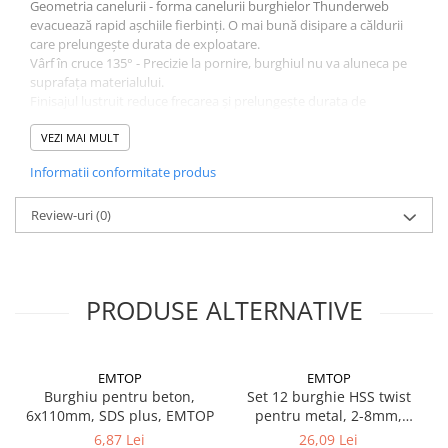
Geometria canelurii - forma canelurii burghielor Thunderweb
Suruburi pentru lemn
evacuează rapid așchiile fierbinți. O mai bună disipare a căldurii
Suruburi autoforante
care prelungește durata de exploatare.
Vârf în cruce 135° - Precizie la pornire, burghiul nu va aluneca pe
Suruburi pentru tabla
suprafața materialului.
Ancore mecanice
Finisajul lustruit reduce frecarea și prelungește durata de
exploatare a burghiului.
Cuie
Carcasă ABS rezistentă la impact cu protecție suplimentară din
VEZI MAI MULT
Cuie constructii
cauciuc a colțurilor.
Informatii conformitate produs
Acceptă o forță de avans și un cuplu mai mare, aceasta
Finisaje si amenajari interioare
traducându-se în mai puține ruperi.
Gips carton, profile si accesorii
Review-uri
(0)
Placi gips carton
Profile gips carton
Accesorii gips carton
PRODUSE ALTERNATIVE
Benzi gips carton
Accesorii tencuieli
Silicon, spume si adezivi de montaj
EMTOP
EMTOP
Burghiu pentru beton,
Set 12 burghie HSS twist
Adezivi montaj
6x110mm, SDS plus, EMTOP
pentru metal, 2-8mm,
Etanse
EMTOP
6,87 Lei
26,09 Lei