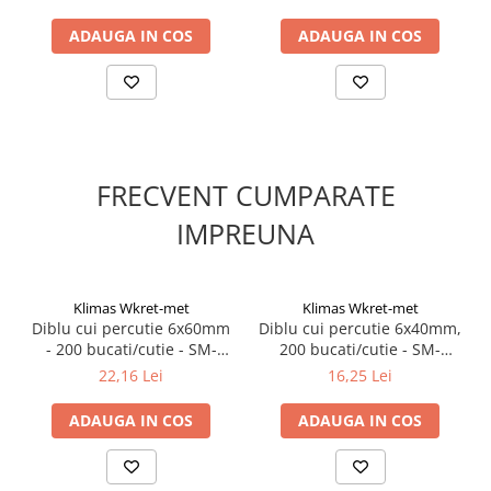
Silicon
Spuma
ADAUGA IN COS
ADAUGA IN COS
Accesorii parchet
Plinta si accesorii
Izolatori parchet
Profile trecere
Benzi adezive
FRECVENT CUMPARATE
Tencuieli decorative si vopsele
IMPREUNA
Vopsele speciale si spray vopsea
Chituri pentru rosturi
Unelte si accesorii pentru zidarie si
Klimas Wkret-met
Klimas Wkret-met
zugravit
Diblu cui percutie 6x60mm
Diblu cui percutie 6x40mm,
- 200 bucati/cutie - SM-
200 bucati/cutie - SM-
Unelte pentru gresie si faianta
06060, Klimas Wkret-met
06040, Klimas Wkret-met
22,16 Lei
16,25 Lei
Acoperis
Sindrila bituminoasa si accesorii
ADAUGA IN COS
ADAUGA IN COS
Placi ondulate si accesorii
Folii acoperis