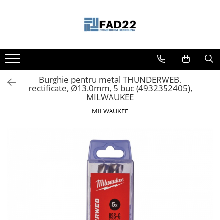
Toate Produsele
Materiale de constructii
Termoizolatii
Burghie pentru metal THUNDERWEB,
Vata minerala
rectificate, Ø13.0mm, 5 buc (4932352405),
Polistiren
MILWAUKEE
Accesorii termosistem
MILWAUKEE
Lemn pentru constructii
OSB
Cherestea
Dusumea
Lambriu
Tavan
Accesorii pentru cofraje
Materiale prafoase